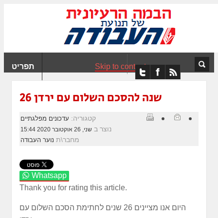
ִים
ב:
ְאֲתָר
ה
פְעֶלֶת
Skip to content
תפריט
עֲרֶכֶת
ָגִישׁ
ִקְלִיק"
26 שנה להסכם השלום עם ירדן
מְּסַיַּעַת
נְגִישׁוּת
קטגוריה:
עדכונים מפלגתיים
אֲתָר.
נוצר ב
שני, 26 אוקטובר 2020 15:44
מחבר\ת
נוער העבודה
Whatsapp
Thank you for rating this article.
היום אנו מציינים 26 שנים לחתימת הסכם השלום עם