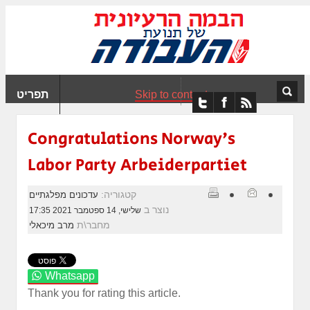
ִים
ב:
ְאֲתָר
ה
פְעֶלֶת
Skip to content
תפריט
עֲרֶכֶת
ָגִישׁ
ִקְלִיק"
Congratulations Norway's
מְּסַיַּעַת
Labor Party Arbeiderpartiet
נְגִישׁוּת
אֲתָר.
קטגוריה:
עדכונים מפלגתיים
נוצר ב
שלישי, 14 ספטמבר 2021 17:35
מחבר\ת
מרב מיכאלי
Whatsapp
Thank you for rating this article.