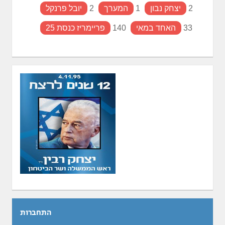
2
יצחק נבון
1
המערך
2
יובל פרנקל
33
האחד במאי
140
פריימריז כנסת 25
התחברות