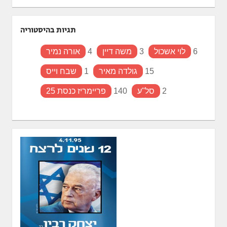
תגיות בהיסטוריה
6
לוי אשכול
3
משה דיין
4
אורה נמיר
15
גולדה מאיר
1
שבח וייס
2
סל"ע
140
פריימריז כנסת 25