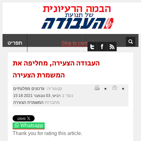
ִים
ב:
ְאֲתָר
ה
פְעֶלֶת
Skip to content
תפריט
עֲרֶכֶת
ָגִישׁ
ִקְלִיק"
העבודה הצעירה, מחליפה את
מְּסַיַּעַת
המשמרת הצעירה
נְגִישׁוּת
אֲתָר.
קטגוריה:
עדכונים מפלגתיים
נוצר ב
רביעי, 03 נובמבר 2021 15:18
מחבר\ת
המשמרת הצעירה
Whatsapp
Thank you for rating this article.