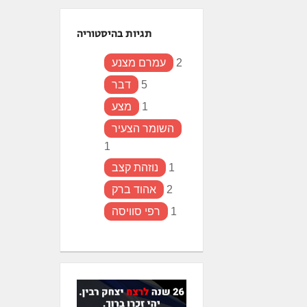
תגיות בהיסטוריה
2
עמרם מצנע
5
דבר
1
מצע
השומר הצעיר
1
1
נוזהת קצב
2
אהוד ברק
1
רפי סוויסה