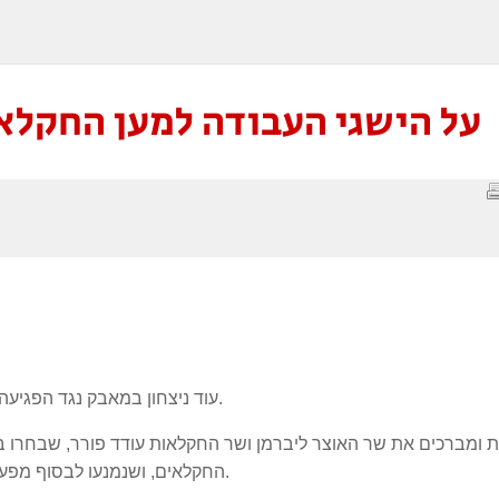
על הישגי העבודה למען החקלא
עוד ניצחון במאבק נגד הפגיעה בחקלאות ובמאבק להורדת יוקר המחייה הושג היום.
ת ומברכים את שר האוצר ליברמן ושר החקלאות עודד פורר, שבחרו ב
החקלאים, ושנמנעו לבסוף מפעולות חד צדדיות שהיו מסכנות את עבודת הקואליציה.