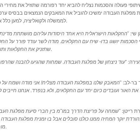
 מפלגת העבודה ימשיכו להוביל את המאבקים הנמצאים בבסיס ערכי 
).
לממשלה ולקואליציה, למען כלל א
שי: "
החקלאות הישראלית היא אחד היסודות עליהם מושתתת מדינת
 הסכמות יושגו בדו- שיח עם החקלאים. מודה לשר עודד פורר על החלטה
).
שתזניק את החקלאות ותור
רה: "
עוד ניצחון של מפלגת העבודה. שמחות שהגיעו להבנה שהרפו
בר-לב: "
המאבק שלנו במפלגת העבודה מצליח! אני מודה ושמח על כ
את האור ועובדים כיום יחד עם החקלאים, ולא בנפרד. אנחנו חייבים לא
 רייטן: "
שמחה על פריצת הדרך במו"מ בין חברי סיעת מפלגת העבו
הורדת יוקר המחיה ממנו כולנו סובלים אבל בו זמנית מפלגת העבודה 
).
מור