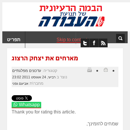
ִים
ב:
ְאֲתָר
ה
פְעֶלֶת
Skip to content
תפריט
עֲרֶכֶת
ָגִישׁ
ִקְלִיק"
מארחים את יצחק הרצוג
מְּסַיַּעַת
נְגִישׁוּת
קטגוריה:
עדכונים מפלגתיים
אֲתָר.
נוצר ב
רביעי, 24 אוגוסט 2011 23:02
מחבר\ת
אביעם גפני
Whatsapp
Thank you for rating this article.
שמחים להזמינך,