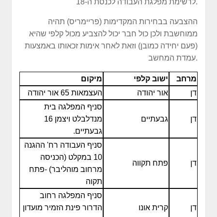
לרשימת מפלגת העבודה לכנסת ה-18.
ההצבעה בבחירות המקדימות (פריימריס) תהיה
ממוחשבת ולכן כול חבר יכול להצביע מכול קלפי שהיא
(פעם יחידה כמובן) וזאת לאחר אימות זכאותו באמצעות
עמדת המחשב.
מרחב
ישוב קלפי
מיקום
דן
אור יהודה
העצמאות 65 אור יהודה
סניף המפלגה בית
דן
גבעתיים
מנדלבלט ויצמן 16
גבעתיים.
סניף העבודה רח' ההגנה
10 במקלט (הכניסה
דן
פתח תקווה
מרחוב מוהליבר) -פתח
תקוה
סניף המפלגה רחוב
דן
קרית אונו
הדרור פינת הזמיר מועדון