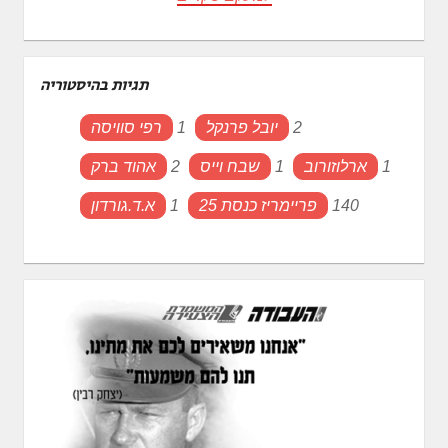
תגיות בהיסטוריה
2
יובל פרנקל
1
רפי סוויסה
1
ארלוזורוב
1
שבח וייס
2
אהוד ברק
140
פריימריז כנסת 25
1
א.ד.גורדון