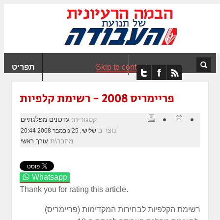
ִים
ב:
ְאֲתָר
ה
פְעֶלֶת
Skip to content
תפריט
עֲרֶכֶת
ָגִישׁ
ִקְלִיק"
פריימריס 2008 - רשימת קלפיות
מְּסַיַּעַת
נְגִישׁוּת
קטגוריה:
עדכונים מפלגתיים
אֲתָר.
נוצר ב
שלישי, 25 נובמבר 2008 20:44
מחבר\ת
עורך ראשי
Whatsapp
Thank you for rating this article.
רשימת הקלפיות לבחירות המקדימות (פריימריס)