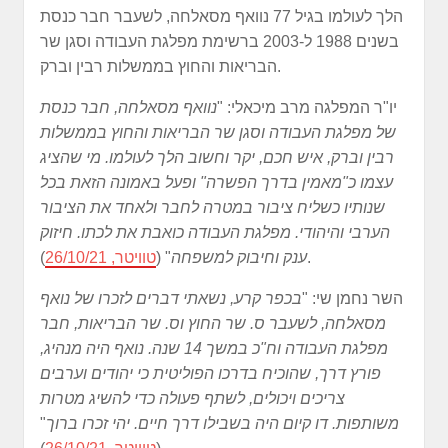
הלך לעולמו בגיל 77 נוואף מסאלחה, לשעבר חבר כנסת
בשנים 1988 ל-2003 ברשימת מפלגת העבודה וסגן שר
הבריאות והחוץ בממשלות רבין וברק.
יו"ר המפלגה מרב מיכאלי: "
נוואף מסאלחה, חבר כנסת
של מפלגת העבודה וסגן שר הבריאות והחוץ בממשלות
רבין וברק, איש חכם, יקר וחשוב הלך לעולמו. מי שהציג
עצמו כ"מאמין בדרך הפשרה" ופעל באמונה הזאת בכל
שנותיו כשליח ציבור במטרה לחבר ולאחד את הציבור
הערבי והיהודי. מפלגת העבודה כואבת את לכתו. חיזוק
).
ענק וחיבוק למשפחה
" (
טוויטר, 26/10/21
השר נחמן שי: "
בכפר קרע, נשאתי דברים לזכרו של נואף
מסאלחה, לשעבר ס. שר החוץ וס. שר הבריאות, חבר
מפלגת העבודה וח"כ במשך 14 שנה. נואף היה מנהיג,
פורץ דרך, שהוכיח בדרכו הפוליטית כי יהודים וערבים
צריכים ויכולים, לשתף פעולה כדי להשיג מטרות
משותפות. דו קיום היה בשבילו דרך חיים. יהי זכרו ברוך
"