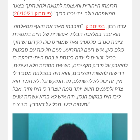
תרומתו הייחודית והעצומה לתנועה ולהשתתף בצער
).
המשפחה כולה. יהי זכרו ברוך
" (
פייסבוק 26/10/21
עדה רבון,
בפייסבוק
: "
חיבבתי מאוד את נוואף מסאלחה.
הוא עבד במלאכה הבלתי אפשרית של חיים במסגרת
ציונית כערבי פלסטיני גאה שמגוייס כולו לקידום ושיתוף
כולם כאן. איש רעים להתרועע, נעים הליכות עם סבלנות
ברזל. זכורים לי ימים בכנסת שבהם הייתי דוחקת בו
להיאבק על פירוק תקציבים, חשיפת הסודות הלא נעימים,
דרישות להשוות תקציבים, והוא היה בסבלנות מסביר לי
איך זה יכול לא להשתלם, מה המוקש וכו'. לא תמיד הוא
צדק ולפעמים חשש יותר ממה שצריך כי היה זהיר, אבל
ליבו היה במקום הנכון. היה איש לא בריא עשרות שנים
".
ומעטים ידעו. חבל על דאבדין. ת.נ.צ.ה