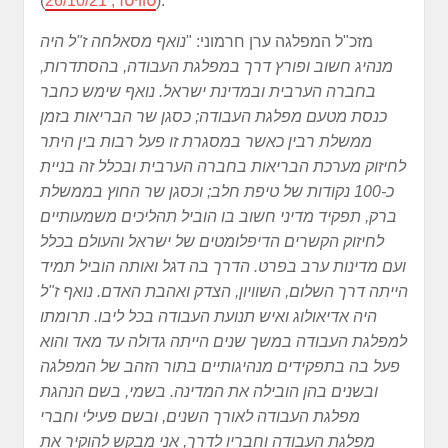
).
(
טוויטר, 26/10/21
מזכ"ל המפלגה ערן חרמוני: "
נואף מסאלחה ז"ל היה
מנהיג חשוב ופורץ דרך במפלגת העבודה, בהסתדרות,
בחברה הערבית ובמדינת ישראל. נואף שימש כחבר
כנסת מטעם מפלגת העבודה; כסגן שר הבריאות בזמן
ממשלת רבין כאשר במסגרת זו פעל רבות בין היתר
לחיזוק מערכת הבריאות בחברה הערבית ובכלל זה בניית
כ-100 נקודות של טיפת חלב; וכסגן שר החוץ בממשלת
ברק, תפקיד מדיני חשוב בו הוביל תהליכים משמעותיים
לחיזוק הקשרים הדיפלומטים של ישראל והעולם בכלל
ועם מדינות ערב בפרט. הדרך בה דגל ואותה הוביל תמיד
הייתה דרך השלום, השוויון, הצדק ואהבת האדם. נואף ז"ל
היה אדיאולוג ואיש תנועת העבודה בכל ליבו. תרומתו
למפלגת העבודה במשך שנים הייתה גדולה עד מאד והוא
פעל בה בתפקידים מנהיגותיים בתור הזהב של המפלגה
ובשנים בהן הובילה את המדינה. בשמי, בשם הנהגת
מפלגת העבודה לאורך השנים, ובשם פעילי וחברי
מפלגת העבודה וחבריו לדרך, אני מבקש להוקיר את