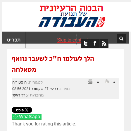
ִים
ב:
ְאֲתָר
ה
פְעֶלֶת
Skip to content
תפריט
עֲרֶכֶת
ָגִישׁ
ִקְלִיק"
הלך לעולמו ח"כ לשעבר נוואף
מְּסַיַּעַת
מסאלחה
נְגִישׁוּת
אֲתָר.
קטגוריה:
היסטוריה
נוצר ב
רביעי, 27 אוקטובר 2021 08:56
מחבר\ת
עורך ראשי
Whatsapp
Thank you for rating this article.