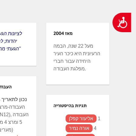
ְתוֹכְנַת
ֹרֵא־מָסָךְ;
נגישות
חַץ
Control
מאז 2004
F1
יהדות; ל
פְתִיחַת
מעל 22 שנה, הבמה
הגעתי מתוך הגינות"
ַפְרִיט
הרעיונית היא כיכר העיר
גִישׁוּת.
היחידה עבור חברי
מפלגת העבודה.
העבוד
נכון לתאריך 24.6.24
תגיות בהיסטוריה
1
אליעזר קפלן
5 ומ
4
אורה נמיר
(מעריב