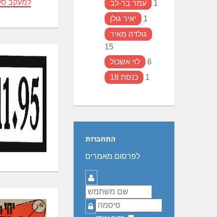
למעקב סק
1
עמר בר-לב
1
יאיר גולן
גולדה מאיר
15
6
לוי אשכול
1
כנסת 18
התחברות
לפרסום מאמרים
שם
משתמש
סיסמה