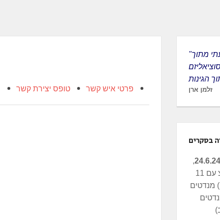
"לציונות הגעתי מתוך
סוציאליזם
פרטי איש קשר
טופס יצירת קשר
מ
זלמן ארן
ה בסקרים
,
העבודה-מרצ עם 11
מנדטים (N12), העבודה
רצ 4 מנדטים
)