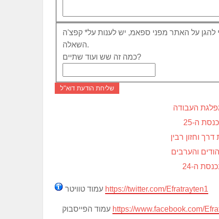
 להגן על האתר מפני ספאמ, יש לענות על
*
קפצ'ה
השאלה.
כמה זה שש ועוד שתיים?
שליחת הודעת דוא"ל
מפלגת העבודה
סת ה-25
רך וחזון רבין
ודים והערבים
סת ה-24
https://twitter.com/Efratrayten1
עמוד טוויטר
https://www.facebook.com/Efra
עמוד הפייסבוק