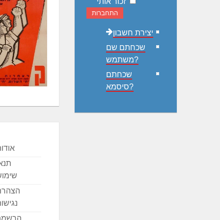
זכור אותי
התחברות
יצירת חשבון
שכחתם שם
משתמש?
שכחתם
סיסמא?
אודו
תנא
שימוש
הצהרת
נגישו
הרשמה