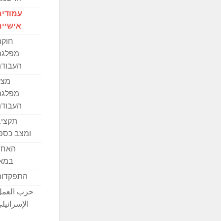
עמודים
אישיים
חוקת
מפלגת
העבודה
מצע
מפלגת
העבודה
תקציב
ומצב כספ
האחד
במאי
התפקדות
حزب العمل
الإسرائيل