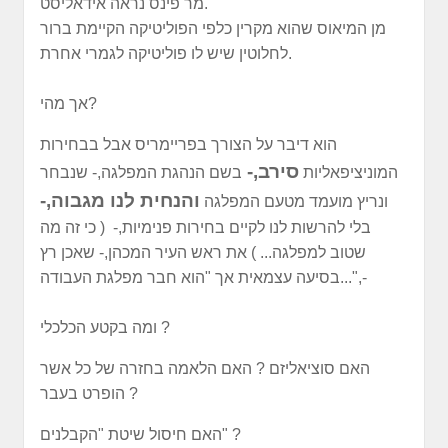
מר פינס נראה אידאליסט.
מן המיאוס שהוא מקרין כלפי הפוליטיקה הקיימת ברור
לחלוטין שיש לו פוליטיקה לגמרי אחרת.
אך מהי?
הוא דיבר על הצורך בפריימריס אבל בבחירות
סירב,-
המוניציפאליות
בשם הנהגת המפלגה,- שנבחר
והנחית לנו מגבוה,-
ונריץ מועמד מטעם המפלגה
בלי להרשות לנו לקיים בחירות פנימיות,- ( כי זה מה
שטוב למפלגה... ) את ראש העיר המכהן,- שאכן רץ
בסיעה עצמאית אך "הוא חבר מפלגת העבודה...",-
ומה בקטע הכלכלי ?
האם סוציאליזם ? האם הלאמה בחזרה של כל אשר
הופרט בעבר ?
האם חיסול שיטת "הקבלנים" ?