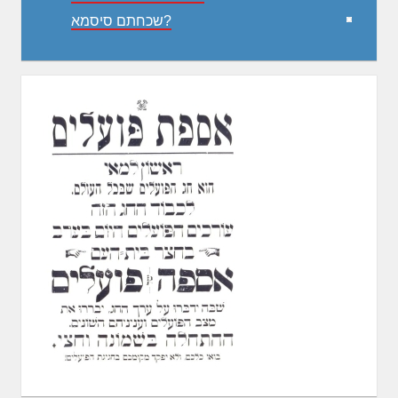
שכחתם סיסמא?