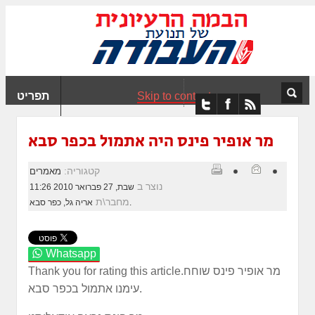
ִים
ב:
ְאֲתָר
ה
פְעֶלֶת
Skip to content
תפריט
עֲרֶכֶת
ָגִישׁ
ִקְלִיק"
מר אופיר פינס היה אתמול בכפר סבא
מְּסַיַּעַת
נְגִישׁוּת
קטגוריה:
מאמרים
אֲתָר.
נוצר ב
שבת, 27 פברואר 2010 11:26
מחבר\ת
אריה גל, כפר סבא.
Whatsapp
מר אופיר פינס שוחח
Thank you for rating this article.
עימנו אתמול בכפר סבא.