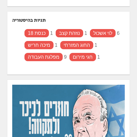
תגיות בהיסטוריה
6
לוי אשכול
1
נוזהת קצב
1
כנסת 18
1
החוג המזרחי
1
מיכה חריש
1
חגי מירום
9
מפלגת העבודה