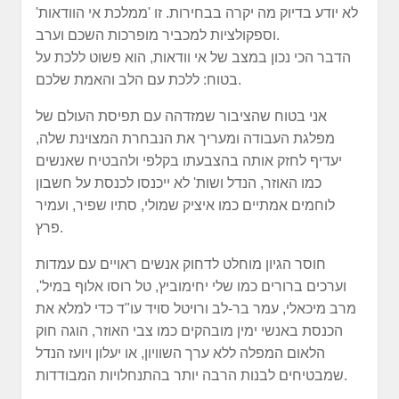
לא יודע בדיוק מה יקרה בבחירות. זו 'ממלכת אי הוודאות'
וספקולציות למכביר מופרכות השכם וערב.
הדבר הכי נכון במצב של אי וודאות, הוא פשוט ללכת על
בטוח: ללכת עם הלב והאמת שלכם.
אני בטוח שהציבור שמזדהה עם תפיסת העולם של
מפלגת העבודה ומעריך את הנבחרת המצוינת שלה,
יעדיף לחזק אותה בהצבעתו בקלפי ולהבטיח שאנשים
כמו האוזר, הנדל ושות' לא ייכנסו לכנסת על חשבון
לוחמים אמתיים כמו איציק שמולי, סתיו שפיר, ועמיר
פרץ.
חוסר הגיון מוחלט לדחוק אנשים ראויים עם עמדות
וערכים ברורים כמו שלי יחימוביץ, טל רוסו אלוף במיל',
מרב מיכאלי, עמר בר-לב ורויטל סויד עו"ד כדי למלא את
הכנסת באנשי ימין מובהקים כמו צבי האוזר, הוגה חוק
הלאום המפלה ללא ערך השוויון, או יעלון ויועז הנדל
שמבטיחים לבנות הרבה יותר בהתנחלויות המבודדות.