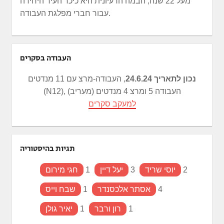
מעל 22 שנה, הבמה הרעיונית היא כיכר העיר היחידה
עבור חברי מפלגת העבודה.
העבודה בסקרים
נכון לתאריך 24.6.24
, העבודה-מרצ עם 11 מנדטים
(N12), העבודה 5 ומרצ 4 מנדטים (מעריב)
למעקב סקרים
תגיות בהיסטוריה
2
יוסי שריד
3
יעל דיין
1
חגי מירום
4
אסתר אלכסנדר
1
שבח וייס
1
רון ורבר
1
יאיר גולן