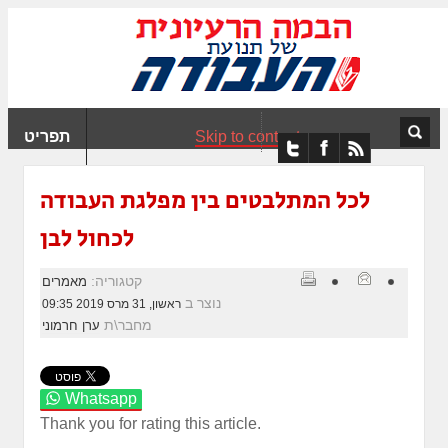
ִים
ב:
ְאֲתָר
ה
פְעֶלֶת
Skip to content
תפריט
עֲרֶכֶת
ָגִישׁ
ִקְלִיק"
לכל המתלבטים בין מפלגת העבודה
מְּסַיַּעַת
לכחול לבן
נְגִישׁוּת
אֲתָר.
קטגוריה:
מאמרים
נוצר ב
ראשון, 31 מרס 2019 09:35
מחבר\ת
ערן חרמוני
Whatsapp
Thank you for rating this article.