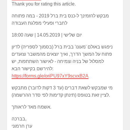
Thank you for rating this article.
מבקש להזמינך ל-כנס בית ברל 2019 - במה פתוחה
לחברי ופעילי מפלגת העבודה
יום שלישי | 14.05.2019 | שעה 18:00
ניפגש באולם 'מעונו' בבית ברל (בסמוך לספריה) לדיון
פתוח על המשך הדרך, ואיך יוצאים מהמשבר וצועדים
למסלול של בניה וצמיחה - לאישור השתתפות, יש
להירשם בקישור הבא:
https://forms.gle/oriPU97xY9scvxB2A
מי שמבקש לשאת דברים (עד 3 דקות לדובר) מתבקש
לציין זאת בטופס (תינתן קדימות לפי סדר ההרשמה).
אשמח מאד לראותך.
בברכה,
ערן חרמוני