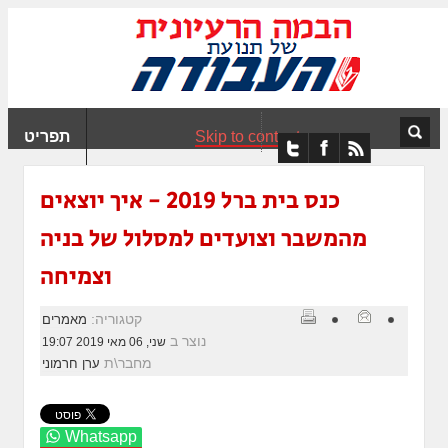
ִים
ב:
ְאֲתָר
ה
פְעֶלֶת
Skip to content
תפריט
עֲרֶכֶת
ָגִישׁ
ִקְלִיק"
כנס בית ברל 2019 - איך יוצאים
מְּסַיַּעַת
מהמשבר וצועדים למסלול של בניה
נְגִישׁוּת
אֲתָר.
וצמיחה
קטגוריה:
מאמרים
נוצר ב
שני, 06 מאי 2019 19:07
מחבר\ת
ערן חרמוני
Whatsapp