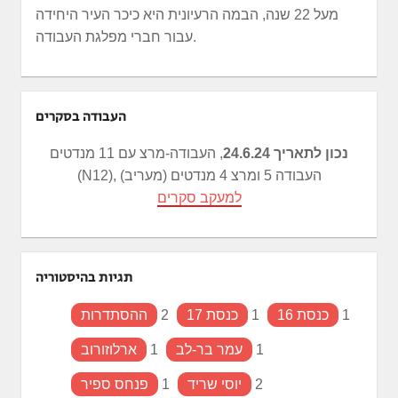
מעל 22 שנה, הבמה הרעיונית היא כיכר העיר היחידה
עבור חברי מפלגת העבודה.
העבודה בסקרים
נכון לתאריך 24.6.24
, העבודה-מרצ עם 11 מנדטים
(N12), העבודה 5 ומרצ 4 מנדטים (מעריב)
למעקב סקרים
תגיות בהיסטוריה
1
כנסת 16
1
כנסת 17
2
ההסתדרות
1
עמר בר-לב
1
ארלוזורוב
2
יוסי שריד
1
פנחס ספיר