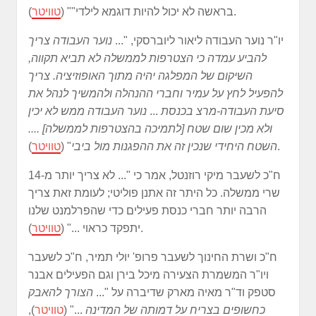
).
בראשה לא יכול להיות דוגמא לילדי"
" (
טוויטר
יו"ר נוער העבודה ליאור ליוברסקי, "...
נוער העבודה צריך
להביע עמדה כי הצטרפות לממשלה לא תביא תקווה,
השיקום של המפלגה יהיה מתוך האופוזיציה. צריך
להפעיל לחץ על עמיר וחברי ההנהלה ולהמשיך לנהל את
סיעת העבודה-מרצ בכנסת
...
נוער העבודה ממש לא יכין
ולא מכין שום שטח [לתמיכה בהצטרפות לממשלה] ....
).
השטח היחידי שנכין זה את ההפגנות מול ביבי
" (
טוויטר
ח"כ לשעבר מיקי רוזנטל, אמר כי "... לא צריך יותר מ-14
שרי ממשלה. כל היתר זה אתנן פוליטי; לעומת זאת צריך
הרבה יותר חברי כנסת פעילים כדי שהפרלמנט שלנו
).
יתפקד כראוי ..." (
טוויטר
ח"כ ושרת החינוך לשעבר פרופ' יולי תמיר, ח"כ לשעבר
ויו"ר המשמרת הצעירה מיכל בירן ו
גם הפעילים אבנר
סטפק וד"ר מאיה מארק שדיברה על "...
הצורך להאבק
כחשופים בצריח על דמותה של המדינה
..." (
טוויטר
),