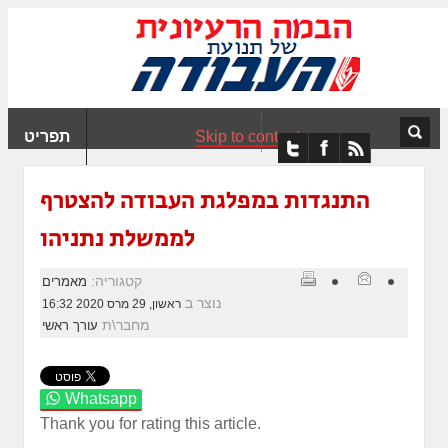
ִים
ב:
ְאֲתָר
ה
פְעֶלֶת
Skip to content
תפריט
עֲרֶכֶת
ָגִישׁ
ִקְלִיק"
התנגדות במפלגת העבודה להצטרף
מְּסַיַּעַת
לממשלת נתניהו
נְגִישׁוּת
אֲתָר.
קטגוריה:
מאמרים
נוצר ב
ראשון, 29 מרס 2020 16:32
מחבר\ת
עורך ראשי
Whatsapp
Thank you for rating this article.