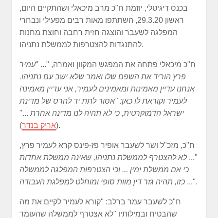
בכנס דיגיטלי, יוזמת ח"כ מרב מיכאלי ושהתקיים היום,
ראשון 29.3.20, השתתפו מאות רבים מפעילי ונבחרי
המפלגה לשעבר והוצגה חזית רחבה וחוצת מחנות
להתנגדות להצטרפות לממשלת נתניהו.
ח"כ מיכאלי פתחה את המפגש המקוון ואמרה, "...
"
עמיר
פרץ
הוריד את השפם שלו ואמר שלא ישב עם נתניהו.
אנחנו עדיין מאמינות ומאמינים לעמיר, אני עדיין מאמינה
לעמיר וקוראת לו כאן: "אסור לתת יד להרס של מדינת
ישראל הדמוקרטית, כי לא תהיה לנו מדינה אחרת
..."
).
(
אריק בנדר
ח"כ, מזכ"ל ושר לשעבר אופיר פז-פינס קרא לעמיר פרץ,
"...
לא להצטרף לממשלת נתניהו, שאינה ממשלת אחדות
כי אם ממשלת ימין ... וכי הצטרפות המפלגה לממשלה
...".
כזו, תהיה גזר דין מוות סופי ומוחלט למפלגת העבודה
ח"כ לשעבר עמר ברלב: "
קורא לעמיר לקיים את מה
שהבטיח ובמילותיו "לא אצטרף לממשלה שהעומד