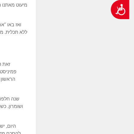
מיעוט מאתנו ה
נגישות
ללא תכלית. מח
זאת ה
פמיניסטי
הראשון נ
ושומרון. כש
להסכם מדי