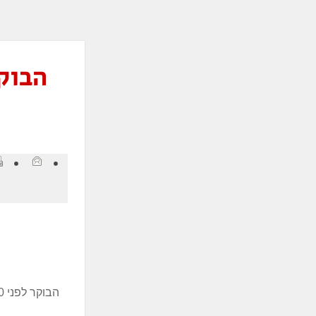
ְתוֹכְנַת
ֹרֵא־מָסָךְ;
חַץ
Control
F1
פְתִיחַת
ַפְרִיט
גִישׁוּת.