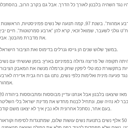
יו נגד השהיה בלבנון לאורך כל הדרך. אבל גם בקרב הרוב, בהסתכלות 
ואז באו "ארבע אמהות". בשנת 97, קמה תנועה של נשים פמיניס
"ט גולני לשעבר, שמואל זכאי, קרא להן "ארבע סמרטוטות". חיים יבי
את מדברת מהבטן'. אבל היא ענתה לו 'ואתה מדבר מהאשכים?' והן לא ויתרו.
במשך שלוש שנים הן גייסו גנרלים בדימוס ואת הציבור הישראלי.
יתה תקופה של פריצה גדולה בפמיניזם בארץ: בזמן שעשיתי עם נשים
ות בתקשורת כמו טלי ליפקין שחק וכרמלה מנשה את המאבק הציבורי
גד פגיעה מינית ואלימות כלפי נשים, נתנו גם רוח גבית אדירה לארבע
אמהות.
20 שנה חלפו מאז שיצאנו בלבנון אבל אנחנו עדיין מבוססות ומתב
כבר לא נהיה שם, ונתחיל לבנות מחדש את מדינת ישראל בלי השליטה
בעם אחר, נסתכל אחרונית ולא נבין איך לא יצאנו משם קודם.
היום, יש 50 אלף נשים בתנועת נשים עושות שלום, שמתנגדות לסיפוח וקוראות
ני. נשים שלא מפחדות להגיד בפה מלא את המילה שיצאה מהאפנה -