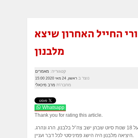
ער מאחורי החייל האחרון שיצא
מלבנון
קטגוריה:
מאמרים
נוצר ב
ראשון, 24 מאי 2020 15:00
מחבר\ת
מרב מיכאלי
Whatsapp
Thank you for rating this article.
הבוקר לפני 20 שנה נסגר השער מאחורי החייל האחרון שיצא מלבנון. נסגר השער על 18 שנות סיוט שבהן ישב צה"ל בלבנון, הרג ונהרג.
היציאה מלבנון היה הישג פמיניסטי לכל דבר ועניין.