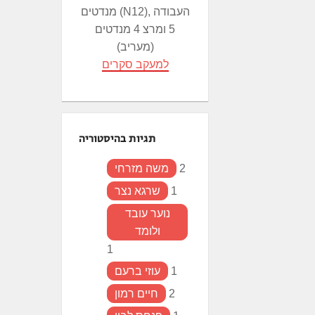
מנדטים (N12), העבודה
5 ומרצ 4 מנדטים
(מעריב)
למעקב סקרים
תגיות בהיסטוריה
2
משה מזרחי
1
שרגא נצר
נוער עובד
ולומד
1
1
עוזי ברעם
2
חיים רמון