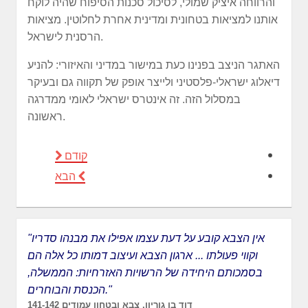
והרווחה איציק שמולי, לסיכול סכנות הסיפוח שהיה לוקח
אותנו למציאות בטחונית ומדינית אחרת לחלוטין. מציאות
הרסנית לישראל.
האתגר הניצב בפנינו כעת במישור במדיני והאיזורי: להניע
דיאלוג ישראלי-פלסטיני ולייצר אופק של תקווה גם ובעיקר
במסלול הזה. זה אינטרס ישראלי לאומי ממדרגה
ראשונה.
קודם
הבא
"אין הצבא קובע על דעת עצמו אפילו את מבנהו סדריו
וקווי פעולתו ... ארגון הצבא ועיצוב דמותו כל אלה הם
בסמכותם היחידה של הרשויות האזרחיות: הממשלה,
הכנסת והבוחרים."
דוד בן גוריון, צבא ובטחון עמודים 141-142