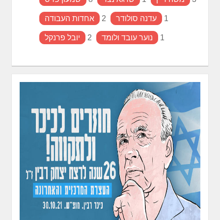
1
עדנה סולודר
2
אחדות העבודה
1
נוער עובד ולומד
2
יובל פרנקל