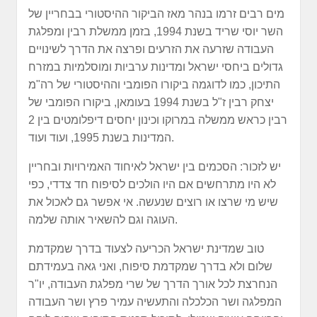
מים רבים זרמו בנהר מאז הביקור ההיסטורי בבחריין של
השר יוסי שריד בשנת 1994, בזמן ממשלת רבין ומפלגת
העבודה שזרעה את הזרעים ופרצה את הדרך לשינויים
גדולים ביחסי ישראל ומדינות ערביות ומוסלמיות במזרח
התיכון, כמו לדוגמה ביקורו הפומבי וההיסטורי של רה"מ
יצחק רבין ז"ל בשנת 1994 בעומאן, ביקורו הפומבי של
רבין כראש ממשלה במרוקו וכינון יחסים דיפלומטים בין 2
המדינות בשנת 1995, ועוד ועוד.
יש לזכור: הסכמים בין ישראל לאיחוד האמירויות ובחריין
לא היו מתרחשים אם היו הולכים לסיפוח חד צדדי, כפי
שיש מי שרצו או רוצים שנעשה. אי אפשר גם לאכול את
העוגה וגם להשאיר אותה שלמה.
טוב שמדינת ישראל הכריעה לצעוד בדרך שמקדמת
שלום ולא בדרך שמקדמת סיפוח, ואני גאה בעמידתם
הנחרצת לכל אורך הדרך של שרי מפלגת העבודה, יו"ר
המפלגה ושר הכלכלה והתעשיה עמיר פרץ ושר העבודה