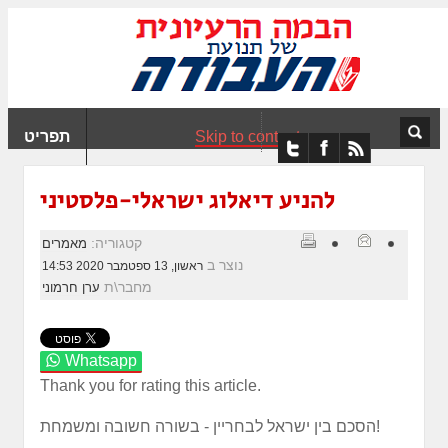
ִים
ב:
ְאֲתָר
ה
פְעֶלֶת
Skip to content
תפריט
עֲרֶכֶת
ָגִישׁ
ִקְלִיק"
להניע דיאלוג ישראלי-פלסטיני
מְּסַיַּעַת
נְגִישׁוּת
קטגוריה:
מאמרים
אֲתָר.
נוצר ב
ראשון, 13 ספטמבר 2020 14:53
מחבר\ת
ערן חרמוני
Whatsapp
Thank you for rating this article.
‏הסכם בין ישראל לבחריין - בשורה חשובה ומשמחת!