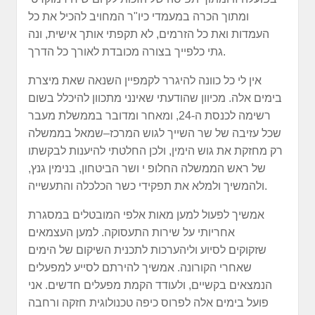
ומתוך הכרה במעמדי כיו"ר המחויב להכיל את כל
העמדות ואת כל הזרמים, לא תקפתי אותך אישית, ונה
גתי כלפייך בצורה מכובדת לאורך כל הדרך.
אין לי כל כוונה להיגרר לקמפיין השנאה שאת מיצרת
בימים אלה. מכיוון שהודעתי שאינני מתכוון להיכלל בשום
רשימה לכנסת ה-24, ומאחר ומדובר בממשלת מעבר
שכל עזיבה של שר השייך לגוש המרכז–שמאל בממשלה
רק מחזקת את גוש הימין, ולכן החלטתי להיענות לבקשתו
של ראש הממשלה החלופ י ושר הביטחון, בנימין גנץ,
ולהמשיך ולמלא את תפקידי כשר הכלכלה והתעשייה.
אמשיך לפעול למען מאות אלפי המובטלים במסגרת
אחריותי על שירות התעסוקה. למען העצמאים
שזקוקים לסיוע וליהערכות לתכנית השיקום של הימים
שאחרי הקורונה. אמשיך להירתם לסייע למפעלים
הנמצאים בקשיים, ולעודד הקמת מפעלים חדשים. אני
פועל בימים אלה לפרוס כיפה טכנולוגית חזקה ורחבה