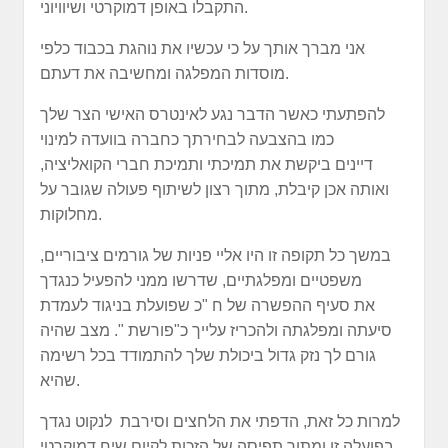
התקבלו באופן דמוקרטי ושיוויוני.
אני מברך אותך על כי עכשיו את נוהגת בכבוד כלפי
מוסדות המפלגה ומחשיבה את דעתם.
להפתעתי כאשר הדבר נגע לאינטרס האישי הצר שלך
כמו בהצבעה לבחירתך כחברה בוועדה למינוי
דיינים ביקשת את תמיכתי ותמיכת חברי הקואליציה,
ואותה אכן קיבלת, מתוך רצון לשיתוף פעולה שגובר על
מחלוקות.
במשך כל תקופה זו היו אליי פניות של גורמים ציבוריים,
משפטיים ומפלגתיים, שדרשו ממני להפעיל כנגדך
את סעיף ההפשרה של ח "כ שפועלת בניגוד לעמדת
סיעתה ומפלגתה ולהכריז עלייך כ"פורשת ". מצב שהיה
גורם לך נזק גדול ביכולת שלך להתמודד בכל רשימה
שהיא.
למרות כל זאת, הדפתי את הלחצים וסירבת לנקוט נגדך
בפועלה זו ומתוך תפיסה של הזכות לקיום שיח דמוקרטי