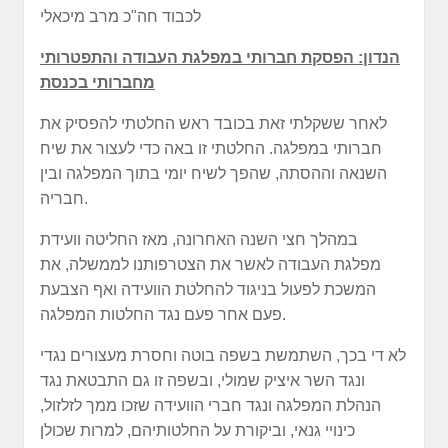
לכבוד חה"כ מרב מיכאלי
הנדון: הפסקת חברותי במפלגת העבודה והתפטרותי
מחברותי בכנסת
לאחר ששקלתי זאת בכובד ראש החלטתי להפסיק את
חברותי במפלגה. החלטתי זו באה כדי לעצור את שיח
השנאה וההסתה, שהפך לשיח יומי בתוך המפלגה ובין
חבריה.
במהלך חצי השנה האחרונה, מאז החליטה וועידת
מפלגת העבודה לאשר את הצטרפותנו לממשלה, את
המשכת לפעול בניגוד להחלטת הוועידה ואף הצבעת
פעם אחר פעם נגד החלטות המפלגה.
לא די בכך, השתמשת בשפה בוטה וחסרת מעצורים נגדי
ונגד השר איציק שמולי, ובשפה זו גם התבטאת נגד
הנהלת המפלגה ונגד חברי הוועידה שזכו ממך לזלזול,
כינויי גנאי, וביקורת על החלטותיהם, למרות שכולן