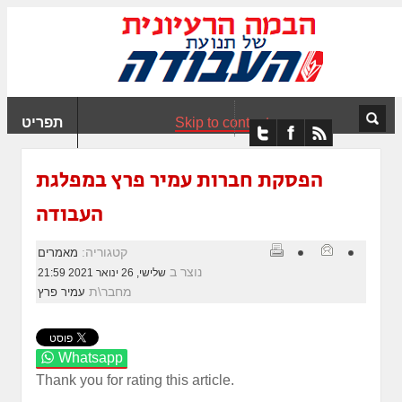
ִים
ב:
ְאֲתָר
ה
פְעֶלֶת
Skip to content
תפריט
עֲרֶכֶת
ָגִישׁ
ִקְלִיק"
הפסקת חברות עמיר פרץ במפלגת
מְּסַיַּעַת
העבודה
נְגִישׁוּת
אֲתָר.
קטגוריה:
מאמרים
נוצר ב
שלישי, 26 ינואר 2021 21:59
מחבר\ת
עמיר פרץ
Whatsapp
Thank you for rating this article.