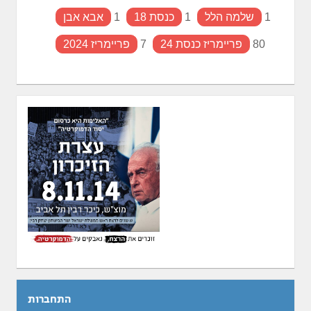
1
שלמה הלל
1
כנסת 18
1
אבא אבן
80
פריימריז כנסת 24
7
פריימריז 2024
התחברות