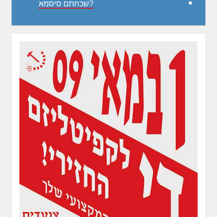
שכחתם סיסמא?