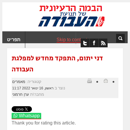
ִים
ב:
ְאֲתָר
ה
פְעֶלֶת
Skip to content
תפריט
עֲרֶכֶת
ָגִישׁ
ִקְלִיק"
דני יתום, התפקד מחדש למפלגת
מְּסַיַּעַת
העבודה
נְגִישׁוּת
אֲתָר.
קטגוריה:
מאמרים
נוצר ב
ראשון, 16 ינואר 2022 11:17
מחבר\ת
ערן חרמוני
Whatsapp
Thank you for rating this article.