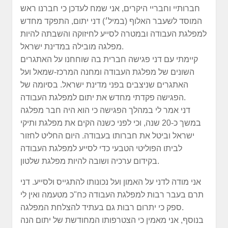
חברותיי וחבריי היקרים, אני שמח לעדכן כי חברנו ראש
המוסד לשעבר האלוף (במיל׳) דני יתום, התפקד מחדש
למפלגת העבודה ובמטרה לסייע לחיזוקה והשבתה להיות
מפלגה מובילה במדינת ישראל.
קיימתי עם דני פגישה חברית בה שוחחנו על האתגרים
השונים של מפלגת העבודה ומחנה המרכז-שמאל ועל
האתגרים שניצבים בפני מדינת ישראל. בסיומה של
הפגישה פקדתי מחדש את יתום למפלגת העבודה.
דני אמר לי במהלך הפגישה כי הוא היה חבר מפלגה
במשך כ-20 שנה, וכי לפני כשנה הקים את מפלגת ותיקי
ישראל וביטל את חברותו בעבודה. היום החליט לחזור
לביתו הפוליטי הטבעי כדי לסייע למפלגת העבודה
בקידום ערכיה ושובה להיות מפלגת שלטון.
אני מודה לדני על האמון ועל נכונותו להתגייס ולסייע. דני
תרם בעבר רבות למפלגת העבודה כח"כ מטעמה ואין לי
ספק כי יתרום רבות גם בעתיד להצלחת המפלגה.
בנוסף, אני מאמין כי הצטרפותו המחודשת של יתום הנה