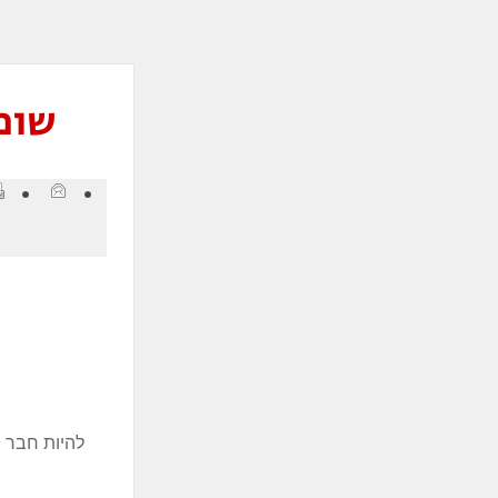
ְתוֹכְנַת
ֹרֵא־מָסָךְ;
חַץ
Control
שומר
F1
פְתִיחַת
ַפְרִיט
גִישׁוּת.
להיות חבר ו