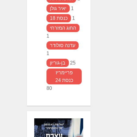
1
יאיר גולן
1
כנסת 18
החוג המזרחי
1
עדנה סולודר
1
25
בן-גוריון
פריימריז
כנסת 24
80