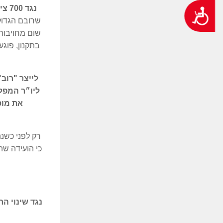
*נגד 700 צירופים לא דמוקרטים לוועידה
נגישות
שרובם הגדול 
שום מחויבות
בתקנון, פוג
לייצר "רוב
ליו״ר המפל
את מוס
*נגד שינוי ה