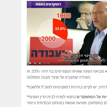
כי הועידה שהכילה אז כ-18% צירים מצורפים איננה כשירה לקבל החלטות, וכעת היא מביאה הצעה שאחוז המצורפים בה יהיה -33%. וזו
הועידה שתצביע על שינויי מבנה המפלגה.
ות על המתפקדים
כתנאי לפניה לבית הדין הפנימי