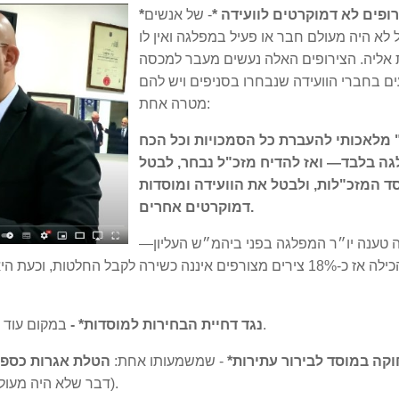
*
- של אנשים
לא היה מעולם חבר או פעיל במפלגה ואין לו
 אליה. הצירופים האלה נעשים מעבר למכסה
עים בחברי הוועידה שנבחרו בסניפים ויש להם
מטרה אחת:
" מלאכותי להעברת כל הסמכויות וכל הכח
גה בלבד— ואז להדיח מזכ"ל נבחר, לבטל
ד המזכ"לות, ולבטל את הוועידה ומוסדות
דמוקרטים אחרים.
—רק לפני כשנה טענה יו״ר המפלגה בפני ביהמ״ש העליון
במקום עוד דחיה, יש לקיים בחירות דמוקרטיות למזכ"ל וללשכה.
*נגד דחיית הבחירות למוסדות* -
חוקה במוסד לבירור עתירות*
- שמשמעותו אחת:
הטלת אגרות כספי
(דבר שלא היה מעולם במפלגה), ופגיעה אנושה בזכותם הבסיסית ביותר.