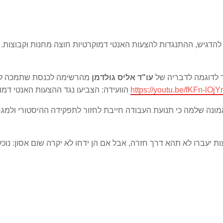
להדגיש, ההתנגדות להצעות האנטי דמוקרטיות חוצה מחנות וקבוצות. 
 לדוגמה לדבריה של
עו"ד אליס גולדמן
מהרשימה לכנסת שתמכה לכל
https://youtu.be/fKFn-lOjY
הוועידה: הצביעו נגד ההצעות האנטי דמוקרטיות שעולות. ניתן לראות את דבריה בקישור הבא
מונה שלמה כי תנועת העבודה חייבת לחזור לתפקידה ההיסטורי ולמגר
 יעברו לא תהא דרך חזרה, אבל אם הן ידחו לא יקרה שום אסון: נוכל 