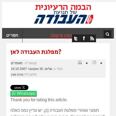
ִים
ב:
ְאֲתָר
ה
פְעֶלֶת
Skip to content
תפריט
עֲרֶכֶת
ָגִישׁ
ִקְלִיק"
מפלגת העבודה לאן?
מְּסַיַּעַת
נְגִישׁוּת
קטגוריה:
מאמרים
אֲתָר.
נוצר ב
שלישי, 30 אוקטובר 2007 16:10
מחבר\ת
מיכה מורן
Whatsapp
Thank you for rating this article.
תומכי ואוהדי מפלגת העבודה (כן‚ יש עדיין כמה כאלה