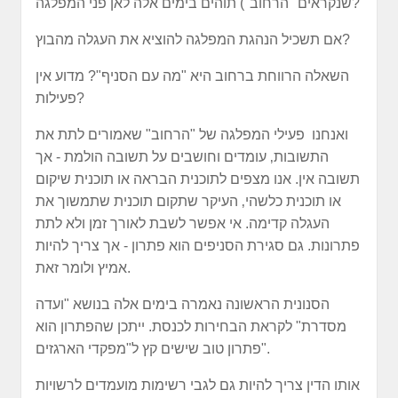
שנקראים "הרחוב") תוהים בימים אלה לאן פני המפלגה?
אם תשכיל הנהגת המפלגה להוציא את העגלה מהבוץ?
השאלה הרווחת ברחוב היא "מה עם הסניף"? מדוע אין
פעילות?
ואנחנו פעילי המפלגה של "הרחוב" שאמורים לתת את
התשובות‚ עומדים וחושבים על תשובה הולמת - אך
תשובה אין. אנו מצפים לתוכנית הבראה או תוכנית שיקום
או תוכנית כלשהי‚ העיקר שתקום תוכנית שתמשוך את
העגלה קדימה. אי אפשר לשבת לאורך זמן ולא לתת
פתרונות. גם סגירת הסניפים הוא פתרון - אך צריך להיות
אמיץ ולומר זאת.
הסנונית הראשונה נאמרה בימים אלה בנושא "ועדה
מסדרת" לקראת הבחירות לכנסת. ייתכן שהפתרון הוא
פתרון טוב שישים קץ ל"מפקדי הארגזים".
אותו הדין צריך להיות גם לגבי רשימות מועמדים לרשויות