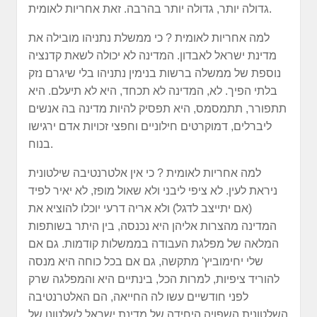
גדולה יותר, גדולה יותר בהרבה. זאת אחריות לאומית.
למה אחריות לאומית ? כי ממשלת נתניהו מובילה את
מדינת ישראל לאבדון. המדינה לא יכולה לשאת קדנציה
נוספת של ממשלה ברשות בנימין נתניהו בלי שיגרם נזק
בלתי הפיך. לא, המדינה לא תכחד, היא לא תיעלם. היא
תתפורר, תתמסמס, היא תפסיק להיות מדינה בה אנשים
ליברלים, דמוקרטים חילוניים וחפצי זכויות אדם ירגישו
בנוח.
למה אחריות לאומית ? כי אין אלטרנטיבה שילטונית
ניראת לעין. לא ציפי ליבני ולא שאול מופז, לא יאיר לפיד
(אם יתייצב לדגל) ולא אריה דרעי יוכלו להוציא את
המדינה מהצרות אליהן היא נכנסה, בין היתר בשותפות
המלאה של מפלגת העבודה בממשלות קודמות. גם אם
שלי יחימוביץ' מתקשה, גם אם בכל כוחה היא מנסה
להוריד ציפיות, למרות הכל, בינתיים היא והמפלגה שרק
לפני חודשיים עשו לה החייאה, הם האלטרנטיבה
השלטונית השפויה היחידה של מדינת ישראל לשלטונו של