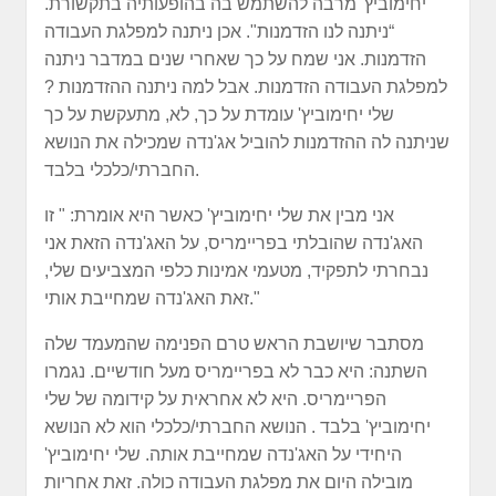
יחימוביץ' מרבה להשתמש בה בהופעותיה בתקשורת.
“ניתנה לנו הזדמנות". אכן ניתנה למפלגת העבודה
הזדמנות. אני שמח על כך שאחרי שנים במדבר ניתנה
למפלגת העבודה הזדמנות. אבל למה ניתנה ההזדמנות ?
שלי יחימוביץ' עומדת על כך, לא, מתעקשת על כך
שניתנה לה ההזדמנות להוביל אג'נדה שמכילה את הנושא
החברתי/כלכלי בלבד.
אני מבין את שלי יחימוביץ' כאשר היא אומרת: " זו
האג'נדה שהובלתי בפריימריס, על האג'נדה הזאת אני
נבחרתי לתפקיד, מטעמי אמינות כלפי המצביעים שלי,
זאת האג'נדה שמחייבת אותי."
מסתבר שיושבת הראש טרם הפנימה שהמעמד שלה
השתנה: היא כבר לא בפריימריס מעל חודשיים. נגמרו
הפריימריס. היא לא אחראית על קידומה של שלי
יחימוביץ' בלבד . הנושא החברתי/כלכלי הוא לא הנושא
היחידי על האג'נדה שמחייבת אותה. שלי יחימוביץ'
מובילה היום את מפלגת העבודה כולה. זאת אחריות