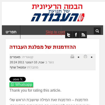
ִים
ב:
ְאֲתָר
ה
פְעֶלֶת
Skip to content
תפריט
עֲרֶכֶת
ָגִישׁ
ִקְלִיק"
ההזדמנות של מפלגת העבודה
מְּסַיַּעַת
נְגִישׁוּת
קטגוריה:
מאמרים
אֲתָר.
נוצר ב
שבת, 10 דצמבר 2011 20:24
מחבר\ת
עמנואל שחף
Whatsapp
Thank you for rating this article.
הזדמנות – הזדמנות זאת המילה שיושבת הראש שלי