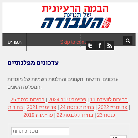
ִים
ב:
ְאֲתָר
ה
פְעֶלֶת
Skip to content
תפריט
עֲרֶכֶת
ָגִישׁ
ִקְלִיק"
עדכונים מפלגתיים
מְּסַיַּעַת
נְגִישׁוּת
עדכונים, חדשות, תקנונים והחלטות רשמיות של מוסדות
אֲתָר.
המפלגה השונים.
בחירות לוועידה 11
|
פריימריז יו"ר 2024
|
בחירות כנסת 25
|
פריימריז 2022
|
בחירות כנסת 24
|
פריימריז 2021
|
בחירות
כנסת 23
|
בחירות לכנסת 22
|
פריימריז 2019
מסנן