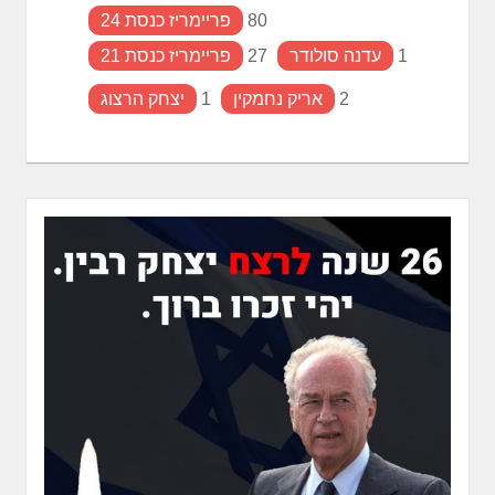
80
פריימריז כנסת 24
1
עדנה סולודר
27
פריימריז כנסת 21
2
אריק נחמקין
1
יצחק הרצוג