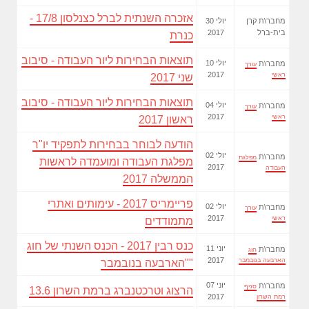
אזכרה השנתית לברל כצנלסון 17/8 -
מחבר\ת קרן
30 יולי
בית-ברל
2017
כנרת
תוצאות הבחירות ליור העבודה - סיבוב
10 יולי
מחבר\ת
עורך
2017
ראשי
שני 2017
תוצאות הבחירות ליור העבודה - סיבוב
04 יולי
מחבר\ת
עורך
2017
ראשי
ראשון 2017
הודעה לבוחר בבחירות לתפקיד יו"ר
02 יולי
מחבר\ת
מפלגת
מפלגת העבודה ומועמדה לראשות
2017
העבודה
הממשלה 2017
פריימריס 2017 - עימותים ואתרי
02 יולי
מחבר\ת
עורך
2017
ראשי
מתמודדים
כנס רבין 2017 - הכנס השנתי של חוג
11 יוני
מחבר\ת
חוג
2017
הארבעה בנובמבר
"הארבעה בנובמבר"
07 יוני
מחבר\ת
סניף
הרצוג וטרכטנברג ברמת השרון 13.6
2017
רמת השרון