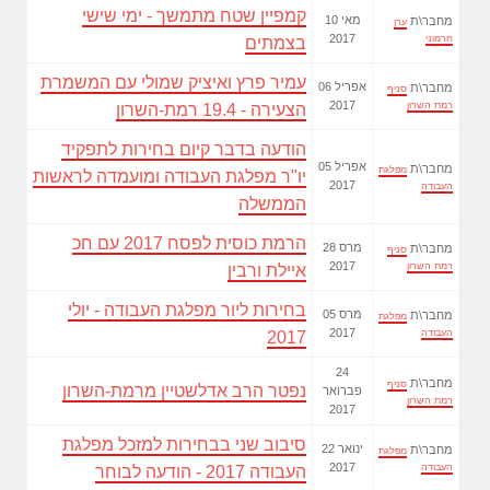
קמפיין שטח מתמשך - ימי שישי
10 מאי
מחבר\ת
ערן
2017
חרמוני
בצמתים
עמיר פרץ ואיציק שמולי עם המשמרת
06 אפריל
מחבר\ת
סניף
2017
רמת השרון
הצעירה - 19.4 רמת-השרון
הודעה בדבר קיום בחירות לתפקיד
05 אפריל
מחבר\ת
מפלגת
יו"ר מפלגת העבודה ומועמדה לראשות
2017
העבודה
הממשלה
הרמת כוסית לפסח 2017 עם חכ
28 מרס
מחבר\ת
סניף
2017
רמת השרון
איילת ורבין
בחירות ליור מפלגת העבודה - יולי
05 מרס
מחבר\ת
מפלגת
2017
העבודה
2017
24
מחבר\ת
סניף
נפטר הרב אדלשטיין מרמת-השרון
פברואר
רמת השרון
2017
סיבוב שני בבחירות למזכל מפלגת
22 ינואר
מחבר\ת
מפלגת
2017
העבודה
העבודה 2017 - הודעה לבוחר