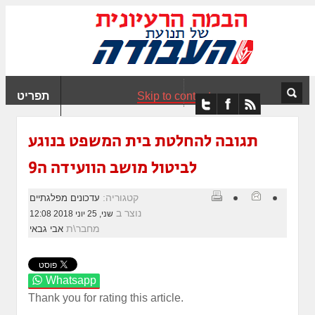
ִים
ב:
ְאֲתָר
ה
פְעֶלֶת
Skip to content
תפריט
עֲרֶכֶת
ָגִישׁ
ִקְלִיק"
תגובה להחלטת בית המשפט בנוגע
מְּסַיַּעַת
לביטול מושב הוועידה ה9
נְגִישׁוּת
אֲתָר.
קטגוריה:
עדכונים מפלגתיים
נוצר ב
שני, 25 יוני 2018 12:08
מחבר\ת
אבי גבאי
Whatsapp
Thank you for rating this article.