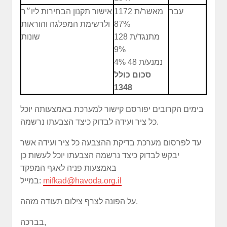
עבר
מאשר/ת 1172
אישור תקנון הבחירות ליו״ר
87%
ולרשימת המפלגה והוראות
מתנגד/ת 128
שונות
9%
נמנע/ת 48 4%
סכום כולל
1348
בימים הקרובים יפורסם קישור למערכת באמצעותה יוכל
כל ציר ועידה לבדוק כיצד הצבעתו נרשמה.
עד לפרסום מערכת בדיקת ההצבעה כל ציר ועידה אשר
יבקש לבדוק כיצד נרשמה הצבעתו יוכל לעשות כן
באמצעות פניה לאגף המפקד
mifkad@havoda.org.il
במייל:
על הפונה לצרף צילום תעודה מזהה.
בברכה,