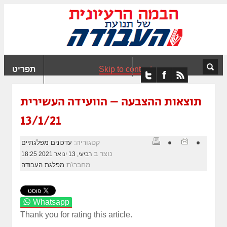
ִים
ב:
ְאֲתָר
ה
פְעֶלֶת
Skip to content
תפריט
עֲרֶכֶת
ָגִישׁ
ִקְלִיק"
תוצאות ההצבעה – הוועידה העשירית
מְּסַיַּעַת
13/1/21
נְגִישׁוּת
אֲתָר.
קטגוריה:
עדכונים מפלגתיים
נוצר ב
רביעי, 13 ינואר 2021 18:25
מחבר\ת
מפלגת העבודה
Whatsapp
Thank you for rating this article.