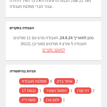
מעל 22 שנה, הבמה הרעיונית היא כיכר העיר היחידה
עבור חברי מפלגת העבודה.
העבודה בסקרים
נכון לתאריך 24.6.24
, העבודה-מרצ עם 11 מנדטים
(N12), העבודה 5 ומרצ 4 מנדטים (מעריב)
למעקב סקרים
תגיות בהיסטוריה
2
אהוד ברק
9
מפלגת העבודה
2
דני קורן
1
הפועל הצעיר
1
כנסת 17
1
זלמן ארן
3
משה דיין