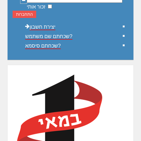
זכור אותי
התחברות
יצירת חשבון
שכחתם שם משתמש?
שכחתם סיסמא?