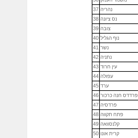
נהריה
37
נס ציונה
38
צובה
39
נוף הגליל
40
נשר
41
נתניה
42
עין חרוד
43
עפולה
44
ערד
45
פרדדס חנה כרכור
46
פרדסיה
47
פתח תקווה
48
קלנסוואה
49
קרית אונו
50