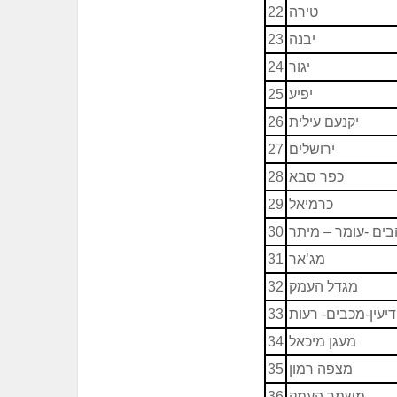
טירה
22
יבנה
23
יגור
24
יפיע
25
יקנעם עילית
26
ירושלים
27
כפר סבא
28
כרמיאל
29
בים -עומר – מיתר
30
מג’אר
31
מגדל העמק
32
דיעין-מכבים- רעות
33
מעגן מיכאל
34
מצפה רמון
35
משמר העמק
36