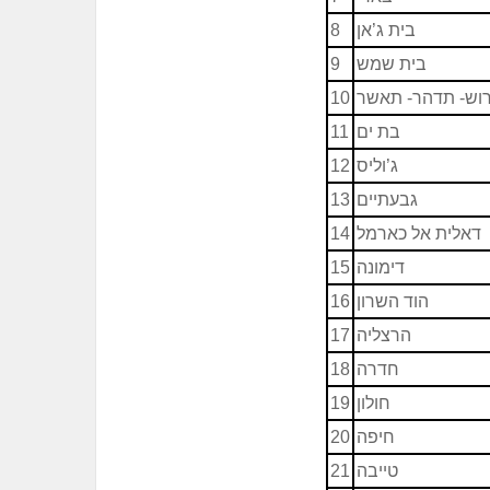
בית ג’אן
8
בית שמש
9
וש- תדהר- תאשר
10
בת ים
11
ג’וליס
12
גבעתיים
13
דאלית אל כארמל
14
דימונה
15
הוד השרון
16
הרצליה
17
חדרה
18
חולון
19
חיפה
20
טייבה
21