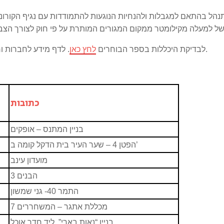
ל בהתאם למגבלות ולהנחיות הנוגעות להתמודדות עם נגיף הקורונה
ל למעלה מקילומטר ממקום המגורים המותרת על פי חוק לצורך הצב
.
לבדיקת היכללות בספר הבוחרים
לחץ כאן
. לדף מידע לחברות 
כתובות
בניין המתנס – אופקים
הפטן 4 – שער העיר בית הדקל קומה ב’
מועדון עינב
הבנים 3
התמר 40- גני שמשון
מכללת אתגר – המשחררים 7
בניין “נאות בארי”, ליד חדר אוכל