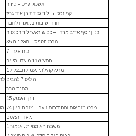
אשכול פייס – טירה
קמינסקי 5
ליד גלידת בן אנד גריז
חדר ישיבות במועדון לחבר
– כביש ראשי ליד הכנסיה.
בניין יוסף אדיב מרדי
מרכז הטניס – האלונים 35
בית אגרון 7
התע”ש11 מועדון מיוגה
מרכז קהילתי נעמת חבצלת 1
היליס 7 להבים
לה
מתנס מרר
דרך העמק 15
מרכז מנהיגות והתנדבות נוער – מנחם בגין 74
מו
מועדון האסם
משבת האומנויות . אנמור 1
בבית הגדול-חדר ישיבות קומה 2