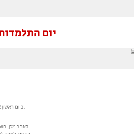
יום התלמדות 
ביום ראשון 5/6/22, התקיים יום התלמדות לצוות התוכן של הנוער.
לאחר מכן, הועברו סדנאות כתיבה לגרפיקה מדהימות שתרמו המון.