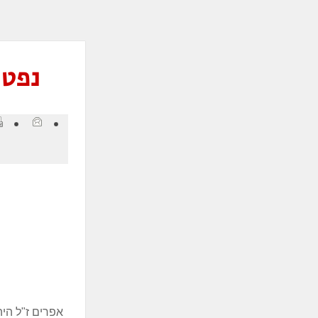
ְתוֹכְנַת
ֹרֵא־מָסָךְ;
חַץ
Control
נפטר
F1
פְתִיחַת
ַפְרִיט
גִישׁוּת.