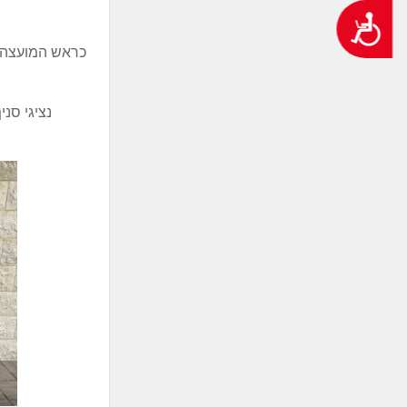
נגישות
כראש המועצה,
נציגי סנ