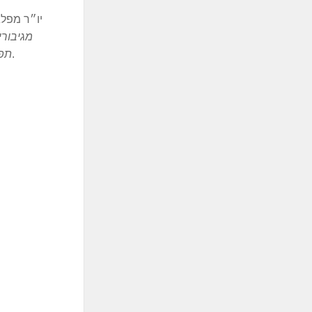
יו״ר מפלג
מגיבורי
4.10.23).
תפי