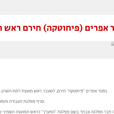
 אפרים (פיחוטקה) חירם ראש ה
נפטר אפרים "פיחוטקה" חירם, לשעבר ראש מועצת רמת-השרון מטעם מפלגת העבודה (המערך) בשנים 1988-1998.
סניף מפלגת העבודה והמזכיר אביעם גפני, מבקשים להביע תנחומים למשפחה.