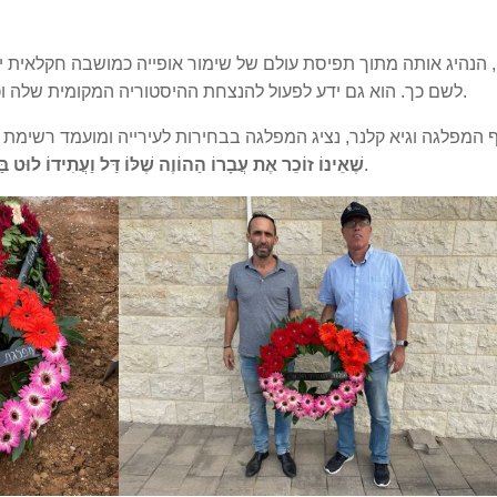
 הנהיג אותה מתוך תפיסת עולם של שימור אופייה כמושבה חקלאית
לשם כך. הוא גם ידע לפעול להנצחת ההיסטוריה המקומית שלה וכמי שהיה שורד שואה וקצין לוחם תת-אלוף בצנחנים.
יף המפלגה וגיא קלנר, נציג המפלגה בבחירות לעירייה ומועמד רשימת ע
ופיחטוקה הוא עבר מפואר שיש לזכור ולהזכיר.
שֶׁאֵינוֹ זוֹכֵר אֶת עֲבָרוֹ הַהוֹוֶה שֶׁלּוֹ דַּל וַעֲתִידוֹ לוּט בּ