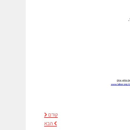
קודם
הבא