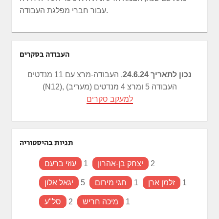
עבור חברי מפלגת העבודה.
העבודה בסקרים
נכון לתאריך 24.6.24
, העבודה-מרצ עם 11 מנדטים
(N12), העבודה 5 ומרצ 4 מנדטים (מעריב)
למעקב סקרים
תגיות בהיסטוריה
2
יצחק בן-אהרון
1
עוזי ברעם
1
זלמן ארן
1
חגי מירום
5
יגאל אלון
1
מיכה חריש
2
סל"ע