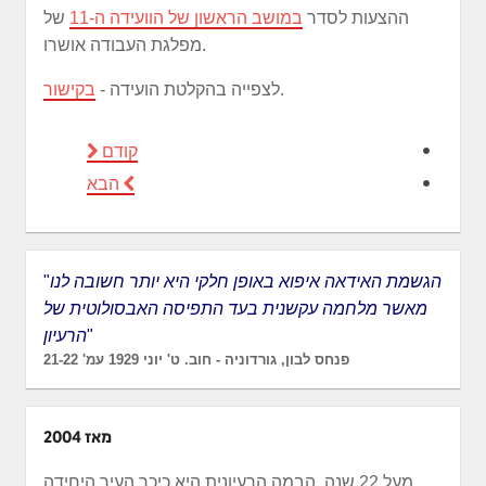
ההצעות לסדר
במושב הראשון של הוועידה ה-11
של
מפלגת העבודה אושרו.
.
לצפייה בהקלטת הועידה -
בקישור
קודם
הבא
הגשמת האידאה איפוא באופן חלקי היא יותר חשובה לנו
"
מאשר מלחמה עקשנית בעד התפיסה האבסולוטית של
"
הרעיון
פנחס לבון, גורדוניה - חוב. ט' יוני 1929 עמ' 21-22
מאז 2004
מעל 22 שנה, הבמה הרעיונית היא כיכר העיר היחידה