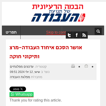
ִים
ב:
ְאֲתָר
ה
פְעֶלֶת
Skip to content
תפריט
עֲרֶכֶת
ָגִישׁ
ִקְלִיק"
אושר הסכם איחוד העבודה-מרצ
מְּסַיַּעַת
ותיקוני חוקה
נְגִישׁוּת
אֲתָר.
קטגוריה:
עדכונים מפלגתיים
נוצר ב
שישי, 12 יולי 2024 09:51
מחבר\ת
מפלגת העבודה
Whatsapp
Thank you for rating this article.