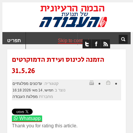
ִים
ב:
ְאֲתָר
ה
פְעֶלֶת
Skip to content
תפריט
עֲרֶכֶת
ָגִישׁ
ִקְלִיק"
הזמנה לכינוס ועידת הדמוקרטים
מְּסַיַּעַת
31.5.26
נְגִישׁוּת
אֲתָר.
קטגוריה:
עדכונים מפלגתיים
נוצר ב
חמישי, 14 מאי 2026 16:18
מחבר\ת
מפלגת העבודה
Whatsapp
Thank you for rating this article.