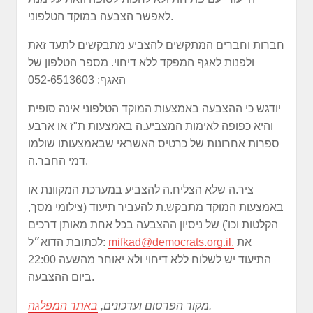
לאפשר הצבעה במוקד הטלפוני.
חברות וחברים המתקשים להצביע מתבקשים לתעד זאת
ולפנות לאגף המפקד ללא דיחוי. מספר הטלפון של
האגף: 052-6513603
יודגש כי ההצבעה באמצעות המוקד הטלפוני אינה סופית
והיא כפופה לאימות המצביע.ה באמצעות ת"ז או ארבע
ספרות אחרונות של כרטיס האשראי שבאמצעותו שולמו
דמי החבר.ה.
ציר.ה שלא הצליח.ה להצביע במערכת המקוונת או
באמצעות המוקד מתבקש.ת להעביר תיעוד (צילומי מסך,
הקלטות וכו') של ניסיון ההצבעה בכל אחת מאותן דרכים
את
.
mifkad@democrats.org.il
לכתובת הדוא״ל:
התיעוד יש לשלוח ללא דיחוי ולא יאוחר מהשעה 22:00
ביום ההצבעה.
.
מקור הפרסום ועדכונים,
באתר המפלגה