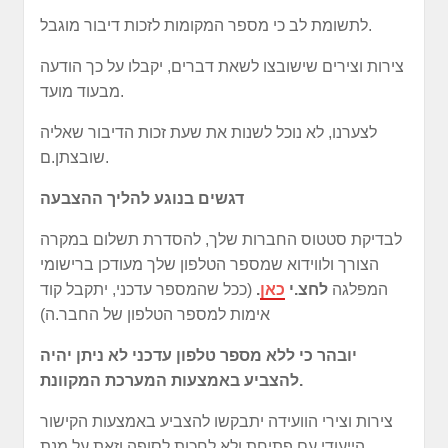
לתשומת לב כי מספר המקומות לזכות דיבור מוגבל.
צירות וצירים שישובצו לשאת דברים, יקבלו על כך הודעה
מבעוד מועד.
לצערנו, לא נוכל לשנות את שעת זכות הדיבור שאליה
שובצתן.ם.
דגשים בנוגע להליך ההצבעה
לבדיקת סטטוס החברות שלך, להסדרת תשלום במקרה
הצורך ולווידוא שמספר הטלפון שלך מעודכן ברישומי
המפלגה
לחצ.י
כאן
.
(ככל שהמספר עדכני, יתקבל קוד
אימות למספר הטלפון של החבר.ה)
יובהר כי ללא מספר טלפון עדכני לא ניתן יהיה
.
להצביע באמצעות המערכת המקוונת
צירות וצירי הוועידה יתבקשו להצביע באמצעות הקישור
הייעודי עם פתיחת ולא לחכות לסופה וזאת על מנת