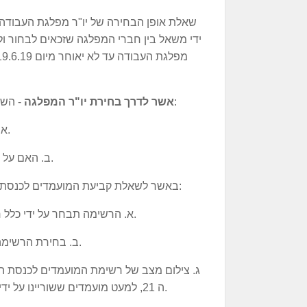
ידי משאל בין חברי המפלגה שזכאים לבחור ו
- השאלה תופנה לחברים ותכלול תשובה לשתי חלופות:
אשר לדרך בחירת יו"ר המפלגה
א. האם על ידי כלל חברי המפלגה בבחירות מקדימות.
ב. האם על ידי כלל צירי הועידה של המפלגה, בבחירות חשאיות.
3. באשר לשאלת קביעת המועמדים לכנסת, המשאל שיועבר לחברי המפלגה יכלול 3 חלופות:
א. הרשימה תבחר על ידי כלל חברי המפלגה (פריימריז) בבחירות כלליות וחשאיות.
ב. בחירת הרשימה על ידי כלל צירי ועידת המפלגה, בבחירות חשאיות.
ה 21, למעט מועמדים ששוריינו על ידי יו"ר המפלגה ו\או שהודיעו ו\או יודיעו על התפטרותם.