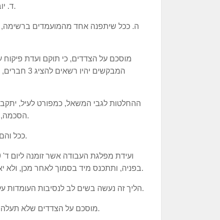
ד. יובהר כי היו"ר שיבחר יועמד במקום הראשון ברשימה.
ההחלטות לגבי המשאל, כמפורט לעיל, יתקבלו
הסכמה, תועבר ההכרעה לפרופ' דוד ליבאי ולעו"ד משה שחל.
ככל והם לא יגיעו להסכמה, תועבר השאלה להכרעת הוועידה.
בפניה, ותתכנס מיד בסמוך לאחר מכן, ולא יאוחר מתום 3 ימי עבודה מיום קבלת תוצאות השמאל.
6. הליך זה נעשה בשים לב לנסיבות העומדות על סדר היום ולא יהווה תקדים משפטי מחייב להבא.
7. מוסכם על הצדדים שלא תעלה בפני הוועידה הצעה חדשה המנוגדת לפסק דין זה.