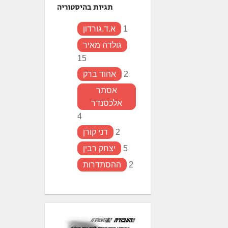
תגיות בהיסטוריה
1
א.ד.גורדון
גולדה מאיר
15
2
אהוד ברק
אסתר
אלכסנדר
4
2
דני קורן
5
יצחק רבין
2
ההסתדרות