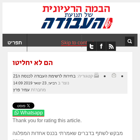
ִים
ב:
ְאֲתָר
ה
פְעֶלֶת
Skip to content
תפריט
עֲרֶכֶת
ָגִישׁ
ִקְלִיק"
הם לא יחליטו
מְּסַיַּעַת
נְגִישׁוּת
קטגוריה:
בחירות לרשימת העבודה לכנסת ה21
אֲתָר.
נוצר ב
רביעי, 23 ינואר 2019 14:09
מחבר\ת
עמיר פרץ
Whatsapp
Thank you for rating this article.
מבקש לשתף בדברים שאמרתי בכנס אחדות המפלגה