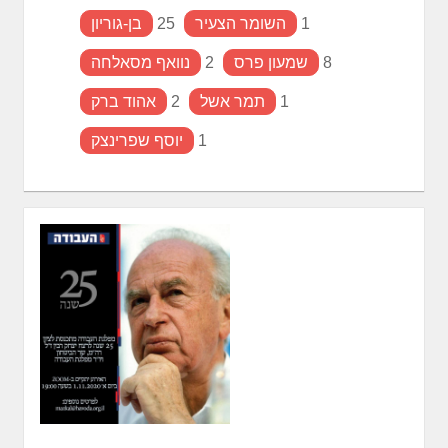
1
השומר הצעיר
25
בן-גוריון
8
שמעון פרס
2
נוואף מסאלחה
1
תמר אשל
2
אהוד ברק
1
יוסף שפרינצק