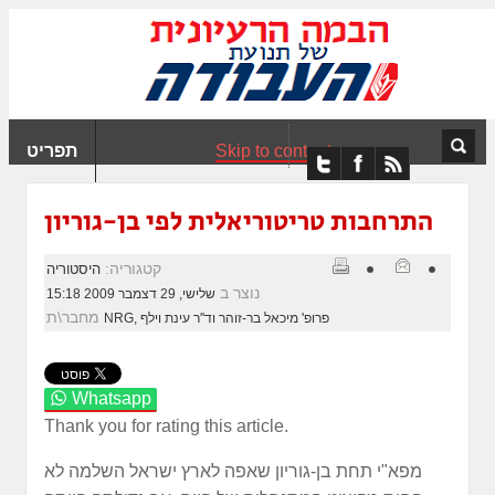
ִים
ב:
ְאֲתָר
ה
פְעֶלֶת
Skip to content
תפריט
עֲרֶכֶת
ָגִישׁ
ִקְלִיק"
התרחבות טריטוריאלית לפי בן-גוריון
מְּסַיַּעַת
נְגִישׁוּת
קטגוריה:
היסטוריה
אֲתָר.
נוצר ב
שלישי, 29 דצמבר 2009 15:18
מחבר\ת
NRG, פרופ' מיכאל בר-זוהר וד''ר עינת וילף
Whatsapp
Thank you for rating this article.
מפא"י תחת בן-גוריון שאפה לארץ ישראל השלמה לא