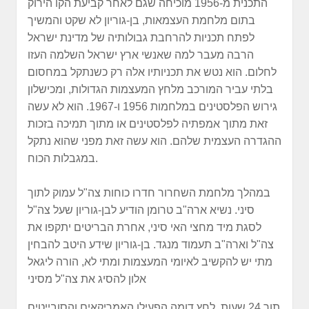
התכנית מ-1956 מוכיחה שגם לאחר קביעת הקו הירוק
בתום מלחמת העצמאות, בן-גוריון לא שקט והמשיך
לפתח תכניות להרחבת גבולותיה של מדינת ישראל
הרבה מעבר למה שאנשי ארץ ישראל השלמה העזו
לחלום. הוא נטש את תכניותיו אלה רק כשנתקל במחסום
בלתי עביר המורכב מלחץ המעצמות הגדולות, ומכישלון
גירוש הפלסטינים במלחמות 1956 ו-1967. הוא לא עשה
זאת מתוך אמפתיה לפלסטינים או מתוך תמיכה בזכות
ההגדרה העצמית שלהם. הוא עשה זאת מפני שהוא נתקל
במגבלות הכוח.
במהלך מלחמת השחרור חדרו כוחות צה"ל עמוק לתוך
סיני. נשיא ארה"ב טרומן הודיע לבן-גוריון שעל צה"ל
לסגת מיד מחצי האי סיני, אחרת הבריטים יתקפו את
צה"ל וארה"ב תעמוד מנגד. בן-גוריון שידע היטב להבחין
מתי יש להקשיב לאיומי המעצמות ומתי לא, הורה ליגאל
אלון להסיג את צה"ל מסיני
תוך 24 שעות. לחץ דומה הפעילו האמריקאים והסובייטים