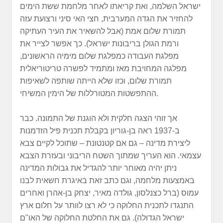
ישראל השלמה, ואת קריאתו לאחר מלחמת ששת הימים
להחזיר את הגדה המערבית, חצי האי סיני ורצועת עזה
תמורת שלום אמת (אבל להשאיר את העיר העתיקה
ורמת הגולן בריבונות ישראל). כך אפשר לצייר את
מפלגת העבודה כמפלגת שלום מימיה הראשונים,
מפלגה המחויבת מאז ומתמיד לפשרה טריטוריאלית
תמורת שלום, וכזו שלא הייתה שותפה לשאיפות
ההתפשטות המטורללות של הימין המשיחי.
אך זוהי הצגה חלקית ולא הוגנת של התמונה. כבר
ב-1937 ראה בן-גוריון בקבלת תכנית פיל הזדמנות
ליצירת מדינה – גם אם קטנטונת – שתוכל לקיים צבא
עצמאי. הוא העריך שמתוך השטח הריבוני ובעזרת הצבא
ניתן יהיה מאוחר יותר להגדיל את גבולות המדינה
באמצעות מלחמה, וגם כתב זאת באיגרת חשאית לבנו
עמוס (ברל כצנלסון, גולדה מאיר, יצחק בן-אהרן ואחרים
התנגדו לתכנית החלוקה כי לא רצו לוותר על חלום ארץ
ישראל הגדולה). גם את החלטת החלוקה של האו"ם