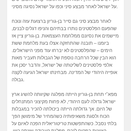
על ישראל לאחר מבצע סיני וכפו על ישראל נסיגה מסיני.
לאחר מבצע סיני גם סייר בן-גוריון ברצועת עזה ונוכח
שהפעם הפלסטינים נותרו בבתיהם והניפו דגלים לבנים,
מיישמים את נסיונם ממלחמת העצמאות. בן-גוריון ציין אז
ביומנו – תובנה שהתחזקה אצלו בעת מלחמת ששת
הימים – שהפלסטינים לא יברחו עוד מפני הישראלים.
הוא הבין שכל הרחבה נוספת של הגבולות תעביר מאות
אלפי פלסטינים לשליטתה של ישראל, והדבר יסכן את
אופייה היהודי של המדינה. מבחינתו ישראל הגיעה לקצה
גבולה.
מפא"י תחת בן-גוריון הייתה מפלגה שקיוותה להשיג ארץ
ישראל גדולה לעם היהודי, לא פחות מקיצוני המתנחלים
של היום. אך גדולתה הייתה ביכולתה להכיר במגבלות
הכוח ולסגת משאיפותיה כשהמחיר של מימושן הפך
בלתי נסבל. כשהתפשטות טריטוריאלית הפכה לאיום על
הציונות במקום לנכס, מפלגת העבודה שינתה כיוון.