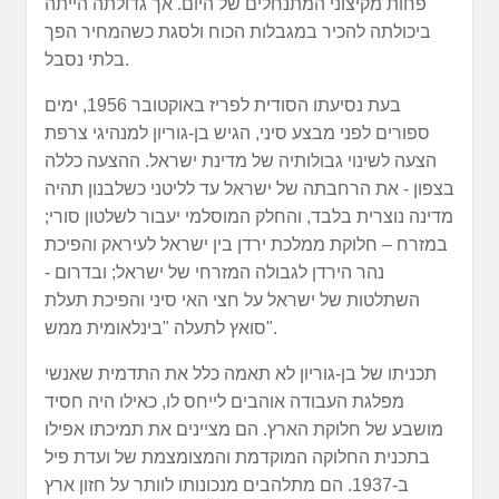
פחות מקיצוני המתנחלים של היום. אך גדולתה הייתה
ביכולתה להכיר במגבלות הכוח ולסגת כשהמחיר הפך
בלתי נסבל.
בעת נסיעתו הסודית לפריז באוקטובר 1956, ימים
ספורים לפני מבצע סיני, הגיש בן-גוריון למנהיגי צרפת
הצעה לשינוי גבולותיה של מדינת ישראל. ההצעה כללה
בצפון - את הרחבתה של ישראל עד לליטני כשלבנון תהיה
מדינה נוצרית בלבד, והחלק המוסלמי יעבור לשלטון סורי;
במזרח – חלוקת ממלכת ירדן בין ישראל לעיראק והפיכת
נהר הירדן לגבולה המזרחי של ישראל; ובדרום -
השתלטות של ישראל על חצי האי סיני והפיכת תעלת
סואץ לתעלה "בינלאומית ממש".
תכניתו של בן-גוריון לא תאמה כלל את התדמית שאנשי
מפלגת העבודה אוהבים לייחס לו, כאילו היה חסיד
מושבע של חלוקת הארץ. הם מציינים את תמיכתו אפילו
בתכנית החלוקה המוקדמת והמצומצמת של ועדת פיל
ב-1937. הם מתלהבים מנכונותו לוותר על חזון ארץ