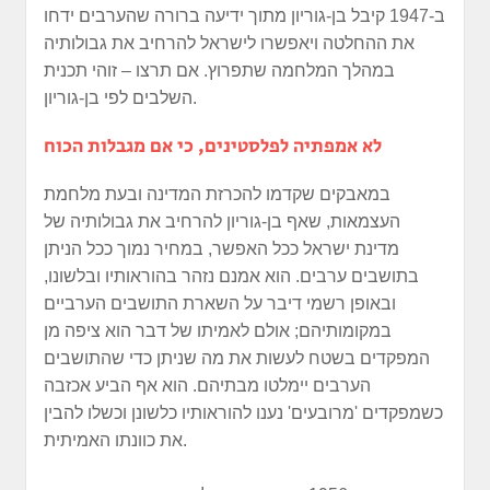
ב-1947 קיבל בן-גוריון מתוך ידיעה ברורה שהערבים ידחו
את ההחלטה ויאפשרו לישראל להרחיב את גבולותיה
במהלך המלחמה שתפרוץ. אם תרצו – זוהי תכנית
השלבים לפי בן-גוריון.
לא אמפתיה לפלסטינים, כי אם מגבלות הכוח
במאבקים שקדמו להכרזת המדינה ובעת מלחמת
העצמאות, שאף בן-גוריון להרחיב את גבולותיה של
מדינת ישראל ככל האפשר, במחיר נמוך ככל הניתן
בתושבים ערבים. הוא אמנם נזהר בהוראותיו ובלשונו,
ובאופן רשמי דיבר על השארת התושבים הערביים
במקומותיהם; אולם לאמיתו של דבר הוא ציפה מן
המפקדים בשטח לעשות את מה שניתן כדי שהתושבים
הערבים יימלטו מבתיהם. הוא אף הביע אכזבה
כשמפקדים 'מרובעים' נענו להוראותיו כלשונן וכשלו להבין
את כוונתו האמיתית.