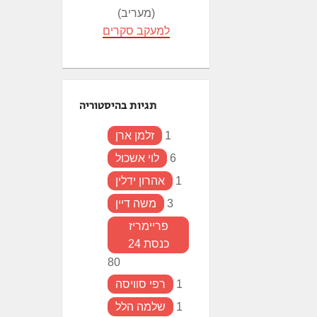
(מעריב)
למעקב סקרים
תגיות בהיסטוריה
1
זלמן ארן
6
לוי אשכול
1
אהרון ידלין
3
משה דיין
פריימריז
כנסת 24
80
1
רפי סוויסה
1
שלמה הלל