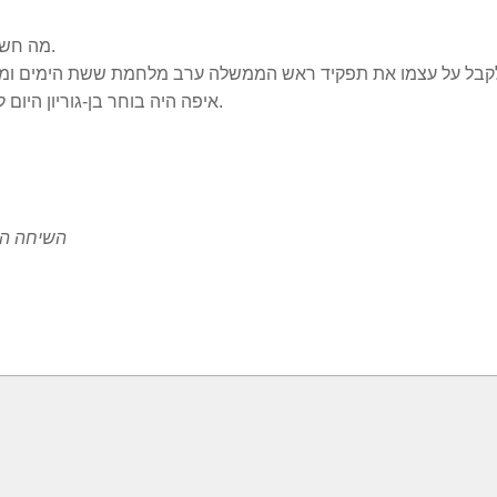
- מה חשב ״הזקן״ על הכרת האו״ם בירושלים בירת ישראל.
- איפה היה בוחר בן-גוריון היום להעביר את הגבול ומה היה עושה עם מצעד הדגלים.
השיחה המ