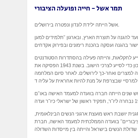
תמר אשל - חייה ופועלה הציבורי
אשל הייתה ילידת לונדון ונפטרה בירושלים.
גיני השפה העברית, בוועד להגנה על תוצרת הארץ, ובארגון "תלמידים למען
די לסייע לחקלאות, והייתה פעילה בהסתדרות הסטודנטים
הארצישראליים והחליפה את תחום לימודיה ללימודי ערבית, אסלאם ומזרח תיכון כדי לסייע לצרכי הישוב. בשנת 1943 הפסיקה את
ה לצבא הבריטי, בתפקיד נהגת בסקוטלנד. באוגוסט 1944 הועברה למצרים ואחר-כך לירושלים. לאחר סיום המלחמה
שך שש שנים הייתה חברה בוועדה למעמד האישה באו"ם
נית יושבת ראש מועצת ארגוני הנשים הבינלאומית,
הציבוריים" בוועדה הממלכתית למעמד האישה, חברת