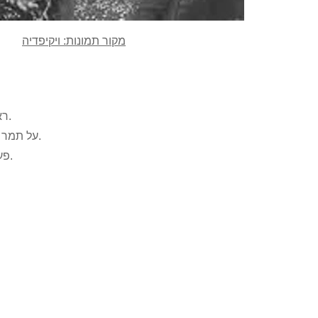
מקור תמונות: ויקיפדיה
.
רא
.
על תמר אשל
.
פע