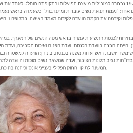
בשנת 1974 נבחרה למזכ"לית מועצת הפועלות ובתקופתה הוחלט לאחד את
הפלות וקידמה את הקמת הוועדה לקידום מעמד האישה. בתקופה זו הי
1977-1984), הייתה חברה בוועדת הכנסת, ועדת הפנים ואיכות הסביבה, ועדת 
שימשה יושבת ראש ועדות משנה בכנסת, ביניהן: הוועדה למשטרה ובת
בדו"חות נציב תלונות הציבור, ועדה שנושאה נשים מוכות והוועדה ל
המשנה לתיקון החוק הפלילי בענייני אונס וכיהנה בה כחברה, ויזמה שינוי ביחס המשטרה לאלימות במשפחה.