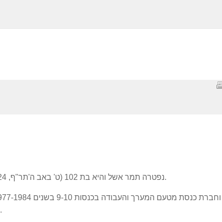
נפטרה תמר אשל והיא בת 102 (ט' באב ה'תר"ף, 24 ביולי 1920 – כ"ה בתמוז ה'תשפ"ב, 24 ביולי 2022).
הסביבה, העלייה והקליטה, ביקורת המדינה והכלכלה.