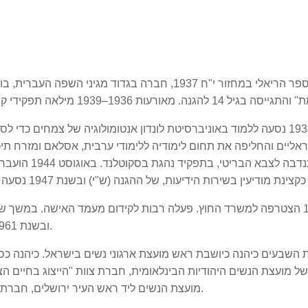
למדה בבית הספר הריאלי במחזור י"ח 1937, חברה בגדוד מ
בשנת 1938 נסעה ללמוד באוניברסיטת לונדון אנטומולוגיה של צמחים כ
לימודיה והתנדב
בינואר 1951 הצטרפה למשרד החוץ. פעלה רבות לקידום מעמד האישה. במ
ובשנת 1961 נבחרה ליו"ר, תפקיד ראשון של ישראלי כיו"ר ועדה.
השבעים כיהנה כיושבת ראש מועצת ארגוני נשים בישראל. כיהנה כסג
של מועצת הנשים היהודיות הבינלאומית, חברת צוות "הייצוג בחיים 
מועצת הנשים ליד ראש העיר ירושלים, חברת שדולת הנשים בישראל והייתה בין מייסדות השדולה.