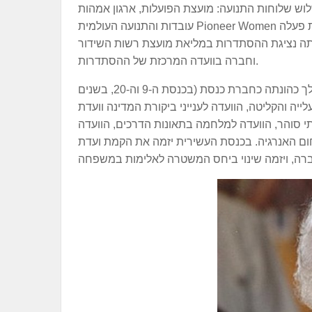
 שלוש שלוחות התנועה: מועצת הפועלות, ארגון אמהות
עובדות והתנועה העולמית Pioneer Women תחת שם אחד: "נעמת תנועת נשים עובדות ומתנדבות". כשעמדה בראש נעמת פעלה
יתה נציגת ההסתדרות במליאת מועצת רשות השידור
וחברה בוועדה המרכזת של ההסתדרות.
לקראת הבחירות לכנסת התשיעית עמדה בראש מטה הנשים של המערך. במהלך כהונתה כחברת כנסת (בכנסת ה-9 וה-20, בשנים
העלייה והקליטה, הוועדה לענייני ביקורת המדינה וועדת
י סוהר, הוועדה למלחמה בתאונות הדרכים, הוועדה
תחום האנרגיה. בכנסת העשירית יזמה את הקמת ועדת