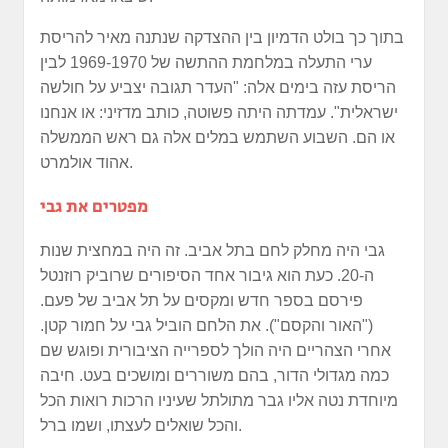
בתוך כך בולט הדמיון בין ההצדקה שנתנה מאיר להריסת
ערי התעלה במלחמת ההתשה של 1969-1970 לבין
הריסת עזה בימים אלה: "העדר תגובה יצביע על חולשה
ישראלית". עמדתה היתה פשוטה, כותב מדזיני: או אנחנו
או הם. השבוע השתמש במלים אלה גם ראש הממשלה
אהוד אולמרט.
מפטרים את גבי
גבי היה מחלק לחם בתל אביב. זה היה במחצית שנות
ה-20. כעת הוא גיבור אחד הסיפורים שרוביק רוזנטל
פירסם בספר חדש ומקסים על תל אביב של פעם.
("האור והקסם"). את הלחם הוביל גבי על חמור קטן.
אחרי הצהריים היה הולך לספרייה הציבורית ופוגש שם
כמה מגדולי הדור, בהם משוררים ומושכים בעט. חיבה
מיוחדת נטה אליו גבר מתולתל שעיניו הרכות רואות הכל
והכל שואלים לעצתו, ושמו ברל.