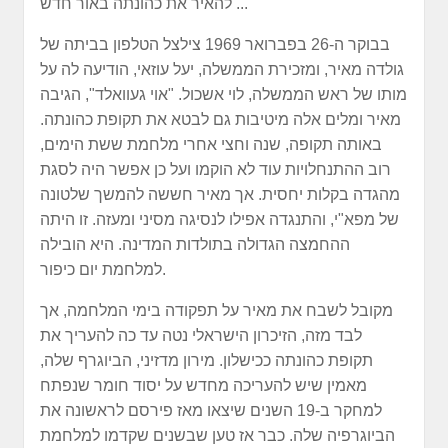
להאיר את כהונתה באור חדש ...
בבוקר ה-26 בפברואר 1969 צילצל הטלפון בביתה של
גולדה מאיר, ומזכירת הממשלה, יעל עוזאי, הודיעה לה על
מותו של ראש הממשלה, לוי אשכול. "אוי געוואלד", הגיבה
מאיר ומלים אלה מיטיבות גם לבטא את תקופת כהונתה.
באותה תקופה, שנה וחצי אחרי מלחמת ששת הימים,
רוב ההתנחלויות עוד לא הוקמו ועל כן אפשר היה לסגת
מהגדה בקלות יחסית. אך מאיר חששה להמשך שלטונה
של מפא"י, והתנגדה אפילו לנסיגה מסיני ומעזה. זו היתה
ההחמצה הגדולה בתולדות המדינה. היא הובילה
למלחמת יום כיפור.
מקובל לשבח את מאיר על תפקודה בימי המלחמה, אך
לבד מזה, הזיכרון הישראלי נטה עד כה להעריך את
תקופת כהונתה ככישלון. מירון מדזיני, הביוגרף שלה,
מאמין שיש להעריכה מחדש על יסוד חומר שנפתח
למחקר ב-19 השנים שיצאו מאז פירסם לראשונה את
הביוגרפיה שלה. כבר אז טען שבשנים שקדמו למלחמת