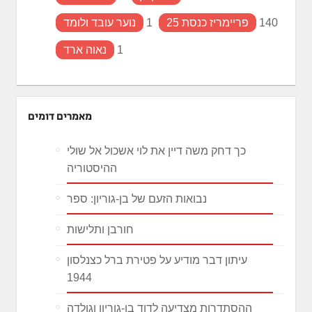
140
פריימריז כנסת 25
1
נוער עובד ולומד
1
נאוה ארד
מאמרים דומים
כך דחק משה דיין את לוי אשכול אל שולי
ההיסטוריה
נבואות הזעם של בן-גוריון: ספר
חורבן ותלישות
עיתון דבר מודיע על פטירת ברל כצנלסון
1944
ההסתדרות מצדיעה לדוד בן-גוריון וגולדה