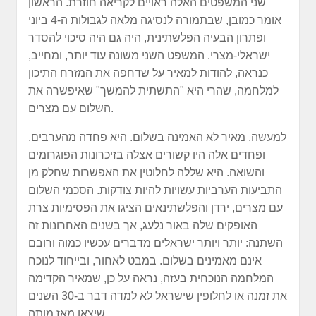
שני המשפטים האלה ראויים לקריאה חוזרת. הראשון
אומר כמובן, שבתמורה לנסיגה מלאה לגבולות ה-4 ביוני
ופתרון הבעיה הפלשתינית, היה גם היה סיכוי להסדר
ישראלי-מצרי. המשפט השני משונה עוד יותר, ומחייב,
כנראה, להודות למאיר על שדחפה את המזרח התיכון
למלחמה, שהרי היא "התשתית להמשך" שאיפשרה את
השלום עם מצרים.
למעשה, מאיר לא האמינה בשלום. היא פחדה מהערבים,
ופחדים אלה היו קשורים אצלה בזיכרונות הפוגרומים
והשואה. היא שללה לחלוטין את האפשרות שחלק מן
התביעות הערביות עשויות להיות צודקות. הסכמי השלום
עם מצרים, ירדן והפלשתינאים הציגו את הפסימיות צרת
האופקים שלה באור נלעג, אך בשנים האחרונות זה
השתנה: יותר ויותר ישראלים מדברים עכשיו כמוה ורובם
אינם מאמינים בשלום. במבט לאחור, ובייחוד לנוכח
המלחמה הנוכחית בעזה, נראה על כן, שמאיר הקדימה
את זמנה או לחלופין שישראל לא למדה דבר ב-30 השנים
שיצאו מאז מותה.