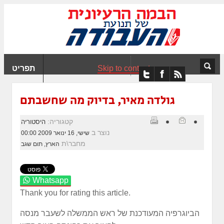
ִים
ב:
ְאֲתָר
ה
פְעֶלֶת
Skip to content
תפריט
עֲרֶכֶת
ָגִישׁ
ִקְלִיק"
גולדה מאיר, בדיוק מה שחשבתם
מְּסַיַּעַת
נְגִישׁוּת
קטגוריה:
היסטוריה
אֲתָר.
נוצר ב
שישי, 16 ינואר 2009 00:00
מחבר\ת
הארץ, תום שגב
Whatsapp
Thank you for rating this article.
הביוגרפיה המעודכנת של ראש הממשלה לשעבר מנסה