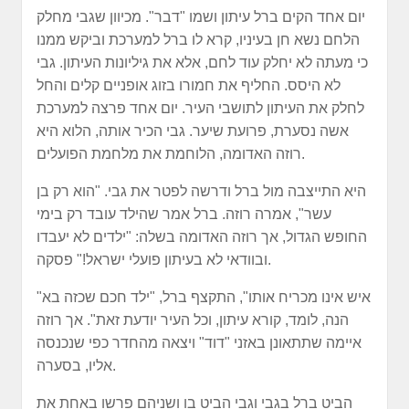
יום אחד הקים ברל עיתון ושמו "דבר". מכיוון שגבי מחלק
הלחם נשא חן בעיניו, קרא לו ברל למערכת וביקש ממנו
כי מעתה לא יחלק עוד לחם, אלא את גיליונות העיתון. גבי
לא היסס. החליף את חמורו בזוג אופניים קלים והחל
לחלק את העיתון לתושבי העיר. יום אחד פרצה למערכת
אשה נסערת, פרועת שיער. גבי הכיר אותה, הלוא היא
רוזה האדומה, הלוחמת את מלחמת הפועלים.
היא התייצבה מול ברל ודרשה לפטר את גבי. "הוא רק בן
עשר", אמרה רוזה. ברל אמר שהילד עובד רק בימי
החופש הגדול, אך רוזה האדומה בשלה: "ילדים לא יעבדו
ובוודאי לא בעיתון פועלי ישראל!" פסקה.
"איש אינו מכריח אותו", התקצף ברל, "ילד חכם שכזה בא
הנה, לומד, קורא עיתון, וכל העיר יודעת זאת". אך רוזה
איימה שתתאונן באזני "דוד" ויצאה מהחדר כפי שנכנסה
אליו, בסערה.
הביט ברל בגבי וגבי הביט בו ושניהם פרשו באחת את