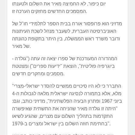
יום כיפור, לא החמיצה מאיר את השלום ולטענתו
המסמכים החדשים מחזקים הערכה זו.
מדזיני הוא פרופסור אורח בבית הספר לתלמידי חו"ל של
האוניברסיטה העברית, לשעבר מנהל לשכת העיתונות
ודובר משרד ראש הממשלה, בין היתר בתקופת כהונתה
של מאיר.
המהדורה המעודכנת של ספרו יצאה זה עתה ("גולדה -
ביוגרפיה פוליטית", הוצאת "ידיעות ספרים") ומצטטת
מסמכים ומחקרים חדשים.
"התברר כי לא היו סיכויים ממשיים להסדר ישראלי-מצרי
מלא, אלא בתמורה לנסיגה ישראלית מלאה לגבולות ה-4
ביוני 1967 ופתרון הבעיה הפלשתינית", מדזיני כותב, וגם:
"היתה זו גולדה מאיר שהניחה את התשתית שאיפשרה
התקדמות בתהליך השלום עם מצרים, שהגיע לשיאו
בחתימת חוזה השלום בין ישראל ומצרים ב-1979".