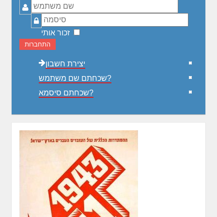
שם
משתמש
סיסמה
זכור אותי
התחברות
יצירת חשבון
שכחתם שם משתמש?
שכחתם סיסמא?