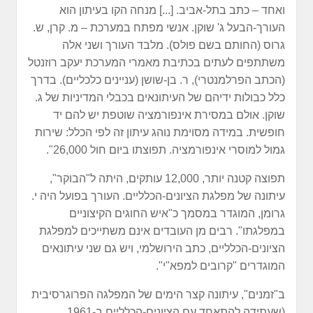
ואחד – כתב בתל-אביב. [...] מנחה הקו בעיתון הוא
העורך-הבעל ג' שוקן. אנשי מפתח במערכת – מ. קרן, ש.
גרוס (החותם בשם פולס). מלבד העורך ושני אלה
משתתפים לעתים בכתיבת מאמרי המערכת יעקב רוזנטל
(הכתב הפרלמנטרי), ר. בן-שושן (עניינים כלכליים). בדרך
כלל כבולות ידיהם של העיתונאים בכבלי המדיניות של ג.
שוקן. אולם במסירת אינפורמציה שוטפת יש להם יד
חופשית. במידה מסוימת נוהג עיתון זה לפי הכלל: שירות
גמול למוסרי אינפורמציה. תפוצתו ביום חול 26,000".
תפוצה קטנה יותר, 12,000 עותקים, היתה ל"הבוקר",
עיתונה של מפלגת הציונים-הכלליים. העורך בפועל היה י.
גרומן, המוגדר במסמך כ"איש החוגים הקיצוניים
במפלגתו". רבים מן העובדים אינם משתייכים למפלגת
הציונים-הכלליים, כתב הירושלמי, ויש גם שני עיתונאים
המוגדרים "קרובים למפא"י".
ב"זמנים", עיתונה קצר הימים של המפלגה הפרוגרסיבית
(שעתידה להתאחד עם הציונים-הכלליים ב-1961