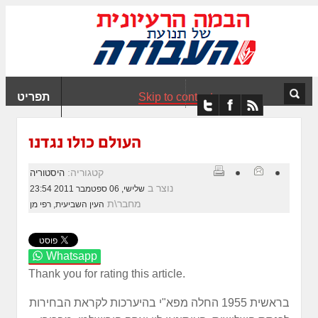
ִים
ב:
ְאֲתָר
ה
פְעֶלֶת
Skip to content
תפריט
עֲרֶכֶת
ָגִישׁ
ִקְלִיק"
העולם כולו נגדנו
מְּסַיַּעַת
נְגִישׁוּת
קטגוריה:
היסטוריה
אֲתָר.
נוצר ב
שלישי, 06 ספטמבר 2011 23:54
מחבר\ת
העין השביעית, רפי מן
Whatsapp
Thank you for rating this article.
בראשית 1955 החלה מפא"י בהיערכות לקראת הבחירות