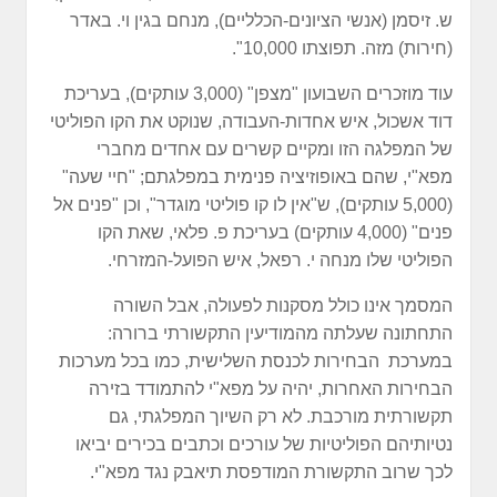
ש. זיסמן (אנשי הציונים-הכלליים), מנחם בגין וי. באדר
(חירות) מזה. תפוצתו 10,000".
עוד מוזכרים השבועון "מצפן" (3,000 עותקים), בעריכת
דוד אשכול, איש אחדות-העבודה, שנוקט את הקו הפוליטי
של המפלגה הזו ומקיים קשרים עם אחדים מחברי
מפא"י, שהם באופוזיציה פנימית במפלגתם; "חיי שעה"
(5,000 עותקים), ש"אין לו קו פוליטי מוגדר", וכן "פנים אל
פנים" (4,000 עותקים) בעריכת פ. פלאי, שאת הקו
הפוליטי שלו מנחה י. רפאל, איש הפועל-המזרחי.
המסמך אינו כולל מסקנות לפעולה, אבל השורה
התחתונה שעלתה מהמודיעין התקשורתי ברורה:
במערכת הבחירות לכנסת השלישית, כמו בכל מערכות
הבחירות האחרות, יהיה על מפא"י להתמודד בזירה
תקשורתית מורכבת. לא רק השיוך המפלגתי, גם
נטיותיהם הפוליטיות של עורכים וכתבים בכירים יביאו
לכך שרוב התקשורת המודפסת תיאבק נגד מפא"י.