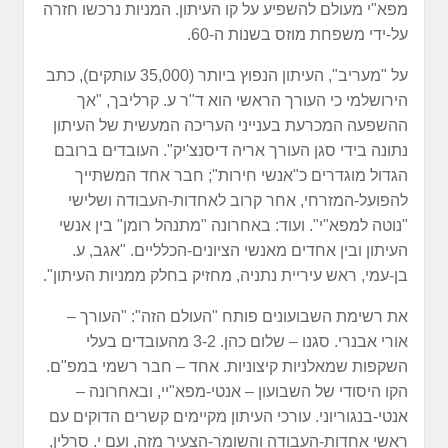
מפא"י מעולם להשפיע על קו העיתון. המניות נרכשו חזרה
על-ידי משפחת מוזס בשנות ה-60.
על "מעריב", העיתון הנפוץ ביותר (35,000 עותקים), כתב
הירושלמי כי העורך הראשי הוא ד"ר ע. קרליבך, "אך
ההשפעה המכרעת בענייני העריכה המעשית של העיתון
נתונה בידי סגן העורך אריה דיסנצ'יק". העובדים ברובם
הגדול מוגדרים כ"אנשי חירות"; חבר אחד המשתייך
להפועל-המזרחי, אחר קרוב לאחדות-העבודה ושלישי
"נוטה למפא"י". ועוד: באחרונה "מתנהל רומן" בין אנשי
העיתון ובין אחדים מאנשי הציונים-הכלליים. "אגב, ע.
בן-עמי, ראש עיריית נתניה, מחזיק בחלק ממניות העיתון".
את רשימת השבועונים פותח "העולם הזה": "העורך –
אורי אבנרי. סגנו – שלום כהן. 3-2 מהעובדים בעלי
השקפות שמאלניות קיצוניות. אחד – חבר רשמי במפ"ם.
הקו היסודי של השבועון – אנטי-מפא"יי, ובאחרונה –
אנטי-בנגוריוני. עורכי העיתון מקיימים קשרים הדוקים עם
ראשי אחדות-העבודה והשומר-הצעיר מזה, ועם י. סרלין,