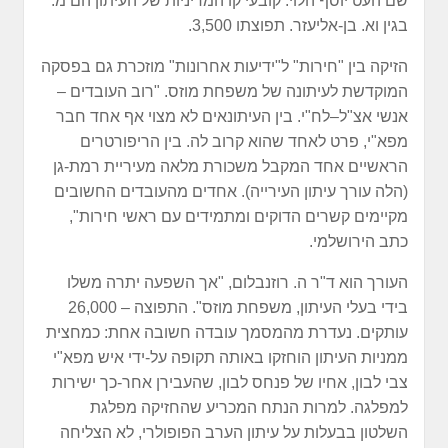
שם העט יוסף הלוי. קובעי קו המדיניות של העיתון הם מ.
בגין וא. בן-אליעזר. תפוצתו 3,500.
הזיקה בין "חירות" ל"ידיעות אחרונות" מוזכרת גם בפסקה
המוקדשת לעיתונה של משפחת מוזס. "רוב העובדים –
אנשי אצ"ל–לח"י. בין העיתונאים לא מצוי אף אחד חבר
מפא"י, פרט לאחד שהוא קרוב לה. בין הריפורטרים
הראשיים אחד המקבל משכורת מלאה מעיריית רמת-גן
(הלה עורך עיתון העירייה). אחדים מהעובדים החשובים
מקיימים קשרים הדוקים ומתמידים עם ראשי חירות",
כתב הירושלמי.
העורך הוא ד"ר ה. רוזנבלום, "אך השפעה יתרה משלו
בידי בעלי העיתון, משפחת מוזס". התפוצה – 26,000
עותקים. נעדרת מהמסמך עובדה חשובה אחת: כמחצית
ממניות העיתון הוחזקו באותה תקופה על-ידי איש מפא"י
צבי לבון, אחיו של פנחס לבון, שהעבירן אחר-כך ישירות
למפלגה. למרות הנתח המכריע שהחזיקה מפלגת
השלטון בבעלות על עיתון הערב הפופולרי, לא הצליחה