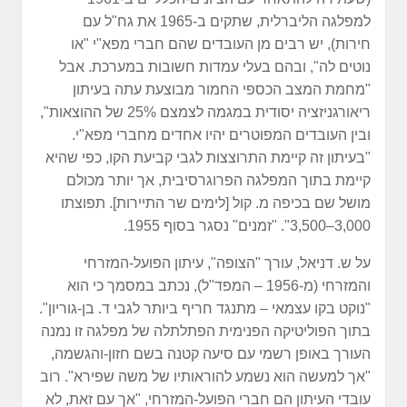
למפלגה הליברלית, שתקים ב-1965 את גח"ל עם
חירות), יש רבים מן העובדים שהם חברי מפא"י "או
נוטים לה", ובהם בעלי עמדות חשובות במערכת. אבל
"מחמת המצב הכספי החמור מבוצעת עתה בעיתון
ריאורגניזציה יסודית במגמה לצמצם 25% של ההוצאות",
ובין העובדים המפוטרים יהיו אחדים מחברי מפא"י.
"בעיתון זה קיימת התרוצצות לגבי קביעת הקו, כפי שהיא
קיימת בתוך המפלגה הפרוגרסיבית, אך יותר מכולם
מושל שם בכיפה מ. קול [לימים שר התיירות]. תפוצתו
3,000–3,500". "זמנים" נסגר בסוף 1955.
על ש. דניאל, עורך "הצופה", עיתון הפועל-המזרחי
והמזרחי (מ-1956 – המפד"ל), נכתב במסמך כי הוא
"נוקט בקו עצמאי – מתנגד חריף ביותר לגבי ד. בן-גוריון".
בתוך הפוליטיקה הפנימית הפתלתלה של מפלגה זו נמנה
העורך באופן רשמי עם סיעה קטנה בשם חזון-והגשמה,
"אך למעשה הוא נשמע להוראותיו של משה שפירא". רוב
עובדי העיתון הם חברי הפועל-המזרחי, "אך עם זאת, לא