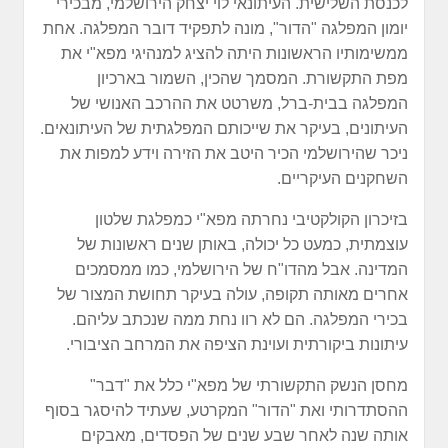
לכנסת השלישית. העיתונאי לוי יצחק הירושלמי, מבכירי
יומון המפלגה "הדור", מונה לתפקיד דובר המפלגה. אחת
ממשימותיו הראשונות היתה להציג למנהיגי מפא"י את
מפת התקשורת. המסמך שהכין, השמור בארכיון
המפלגה בבית-ברל, משרטט את ההרכב האנושי של
העיתונים, בעיקר את שייכותם המפלגתית של העיתונאים.
ניכר שהירושלמי הכיר היטב את הזירה וידע למפות את
השחקנים העיקריים.
בזיכרון הקולקטיבי נחרתה מפא"י כמפלגת שלטון
עוצמתית, כמעט כל יכולה, באותן שנים ראשונות של
המדינה. אבל מהדו"ח של הירושלמי, כמו ממסמכים
אחרים מאותה תקופה, עולה בעיקר תחושת המצור של
בכירי המפלגה. הם לא רוו נחת ממה שנכתב עליהם.
עיתונות ביקורתית ועוינת הציפה את המרחב הציבורי.
מחסן הנשק התקשורתי של מפא"י כלל את "דבר"
ההסתדרותי ואת "הדור" המקרטע, שעתיד להיסגר בסוף
אותה שנה לאחר שבע שנים של הפסדים, מאבקים