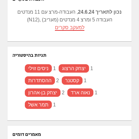
נכון לתאריך 24.6.24
, העבודה-מרצ עם 11 מנדטים
(N12), העבודה 5 ומרצ 4 מנדטים (מעריב)
למעקב סקרים
תגיות בהיסטוריה
1
יצחק הרצוג
1
ניסים זוילי
1
קסטנר
2
ההסתדרות
1
נאוה ארד
2
יצחק בן-אהרון
1
תמר אשל
מאמרים דומים