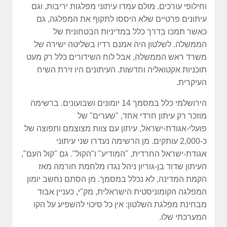
וחילופי עורכים. מולם עמדו עיתוני מפלגות יריבות, וגם
עיתונים פרטיים שלא היססו לתקוף את המפלגה, גם
כאשר תמכו בדרך כלל במדיניות הבטחונית של
הממשלה. לשלטון היה אמנם רדיו בשליטה ישירה של
משרד ראש הממשלה, אבל לוח השידורים כלל רק מעט
תוכניות אקטואליה וחדשות. העיתונים היו זירת השיח
העיקרית.
הירושלמי כלל במסמך 14 יומונים ושבועונים. ברשימה
מוזכר רק עיתון חרדי אחד, "שערים" של
פועלי-אגודת-ישראל, עיתון עם צוות מצוצמם ותפוצה של
כ-2,000 עותקים. מן הרשימה נעדרו שני עיתוני
אגודת-ישראל החרדית, "המודיע" ו"הקול". גם "קול העם",
העיתון שדוד בן-גוריון ניהל נגדו מלחמת חורמה מאז
הקמת המדינה, לא נכלל במסמך. מן הסתם נחשב יומון
המפלגה הקומוניסטית הישראלית, מק"י, כעניין אבוד
מבחינת מפלגת השלטון: אין כל סיכוי להשפיע על הקו
המערכתי שלו.