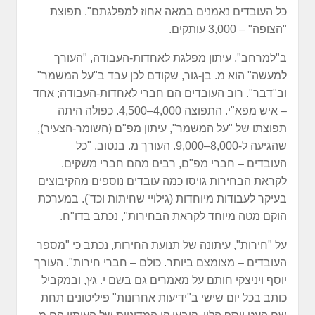
כל העובדים נאמנים במאה אחוז למפלגתם". תפוצת
"הצופה" – 3,000 עותקים.
ב"למרחב", עיתון מפלגת לאחדות-העבודה, "העורך
למעשה" הוא מ. בן-גור, שקודם לכן עבד ב"על המשמר"
וב"דבר". רוב העובדים הם חברי לאחדות-העבודה; אחד
– איש מפא"י. התפוצה 4,000–4,500. כפולה היתה
תפוצתו של "על המשמר", עיתון מפ"ם (השומר-הצעיר),
שהגיעה ל-8,000–9,000. העורך מ. בנטוב. "כל
העובדים – חברי מפ"ם, רבים מהם חברי משקים.
לקראת הבחירות גויסו כמה עובדים נוספים מהקיבוצים
בעיקר לעבודות מיוחדות (גילויי שחיתות וכד'). במערכת
הוקם מטה מיוחד לקראת הבחירות", נכתב בדו"ח.
על "חירות", עיתונה של תנועת החירות, נכתב כי "מספר
העובדים – מצומצם ביותר. כולם – חברי חירות". העורך
יוסף ויניצקי חותם על מאמרים גם בשם י. גץ, ובמקביל
כותב בכל יום שישי ב"ידיעות אחרונות" פיליטונים תחת