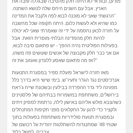
מודע), ובוודאי לא היתה חלק מהסיבה שבגללה עזבה את
הארץ. אבל עם השנים היחס שלה לנושא השתנה.
"הרגשתי שאני לא מוכנה לבוא לפה ולקבל את המדינה
כמו שהיא ולא לעשות כלום. היתה תקופה שכל מחשבה
על חזרה לכאן נחסמה על ידי זה שאמרתי שאני לא יכולה
להיות חלק מהמדינה הבלתי-מוסרית הזאת. אבל
בפעילות הפוליטית נהיה ההפך - יש פתאום סיבה לבוא.
אם אני כבר חלק מקבוצה של אנשים שעושים פה משהו,
אז מה פתאום שאסע ללונדון ואעזוב את זה?"
מאז חזרה לישראל פועלת ספיר במסגרת התנועות
אנרכיסטים נגד הגדר ותעיו"ש. בימי שישי היא בדרך כלל
מפגינה ליד גדר ההפרדה בבילעין ובשכונת שייח ג'ראח
בירושלים, משתתפת במשמרות בבתיהם של פלסטינים
כשהצבא פולש אליהם באישון לילה, נרתמת למסיק זיתים
ולקציר כדי להגן על החקלאים מפני תקיפות המתנחלים
ובמסגרת תנועת סולידריות משתתפת בפעולות בתוך
שטחי 48' שמתנגדות להשתלטות יהודית על רכושם של
ערבים, למשל בלוד.