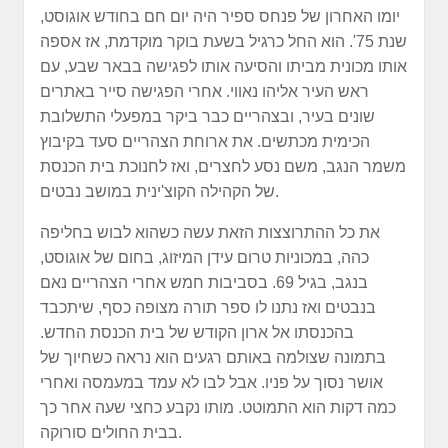
יומו האחרון של פנחס ספיר היה יום חם בחודש אוגוסט,
שנת 75'. הוא החל כרגיל בשעת בוקר מוקדמת, אז אספה
אותו מכונית מביתו והסיעה אותו לפגישה בבאר שבע, עם
ראש העיר אליהו נאווי. אחרי הפגישה סייר באתרים
שונים בעיר, ובצהריים כבר ביקר במפעלי התשלובת
הכימית מכתשים. את ארוחת הצהריים סעד בקיבוץ
משמר הנגב, משם נסע לחצרים, ואז לחנוכת בית הכנסת
של הקהילה הקוצ'ינית במושב נבטים.
את כל ההתרוצצות הזאת עשה כשהוא לבוש בחליפה
כהה, במכוניות טרום עידן המיזוג, בחום של אוגוסט,
בנגב, בגיל 69. בסביבות חמש אחרי הצהריים נאם
בנבטים ואז נתנו לו ספר תורה מצופה כסף, שיתכבד
בהכנסתו אל ארון הקודש של בית הכנסת החדש.
בתמונה שצולמה באותם רגעים הוא נראה כשחיוך של
אושר נסוך על פניו. אבל לבו לא עמד במעמסה ואחרי
כמה דקות הוא התמוטט. מותו נקבע כחצי שעה אחר כך
בבית החולים סורוקה.