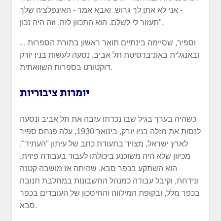
- אני לא אתן לך גרוש. ואבא אמר - האינפלציה שלך
תעזור לי לשלם. הוא התכוון לזה. וזה היה נכון".
... וספיר, שסיימה בינתיים תואר ראשון בתורת הספרות
ובאנגלית באוניברסיטת תל אביב, נסעה לעשות בניו יורק
דוקטורט בספרות השוואתית.
יומרות ציבוריות
כשהיה בערך בגיל שבו נכדתו עזבה את תל אביב ונסעה
לנסות את מזלה בניו יורק, בינואר 1930, עלה פנחס ספיר
לארץ ישראל, מצויד בתעודת כתב של עיתון "העתיד",
מכיוון שלא היה משוכנע ביכולתו לעבוד בעבודה פיזית.
הוא השתקע בכפר סבא, שהיתה אז מושבה קטנה
ונידחת, וקיבל עבודה כמנהל החשבונות במחלבת תנובה
בכפר מלל, ובקופת המילווה והחיסכון של העובדים בכפר
סבא.