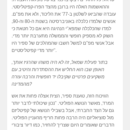
וההאשמות האלה היו ברובן מהצד הפרו-קפיטליסטי.
עובדה שהביאו לשלטון ב-77' את הליכוד, ולא את מפ"ם.
אנשים שלמדו כלכלה באוניברסיטה בשנות ה-80 וה-90,
למדו שהכלכלה שמפא"י הנהיגה היא אם כל חטאת כי
השוק לא מספיק חופשי והממשלה מתערבת יותר מדי.
אבל אנשי מפ"ם למשל חשבו שהמהלכים של ספיר היו
יותר מדי קפיטליסטיים".
בתור פעילת שמאל, זה לא היה משהו שהרגיז אותך,
האופן שבו הוא החליש את ההסתדרות והיטיב עם
משקיעים פרטיים שקיבלו יד חופשית והרבה עזרה
מהמדינה?
הוויכוח הזה, טוענת ספיר, הצית אצלה פחות את אש
המרד, מאשר הנושא הפוליטי. "נכון שיכולתי לדבר יותר
גם על הצד החברתי, אבל בשבילי הנושא של קפיטליזם
מול סוציאליזם היה הרבה פחות חריף מהעניין הפוליטי.
הדברים שאומרים היום שצריך להחזיר, כמו דיור ציבורי