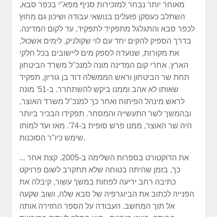
מאוחר יותר נבחר למזכירות סניף מפא"י בכפר סבא,
השתלב כעסקן פועלים בנושאי עבודה ושיכון גם מחוץ
לכפר סבא והתגלגל מתפקיד לתפקיד, עד לקום המדינה.
בדרך הספיק להקים יחד עם לוי שקולניק, לימים אשכול,
את מקורות, שנועדה לספק מים ליישובים בכל חלקי
הארץ. אחרי קום המדינה מונה למנכ"ל משרד הביטחון
תחת שר הביטחון וראש הממשלה דוד בן גוריון, תפקיד
שאותו לא אהב וממנו ביקש להשתחרר. ב-51' מונה
לראש מינהל הפיתוח ואחר כך למנכ"ל משרד האוצר,
ובהמשך לשר התעשייה והמסחר. תפקידו הבכיר ביותר
היה שר האוצר, ממנו פרש סופית ב-74'. מאז ועד למותו
שימש כיו"ר הסוכנות.
... את הדוקטורט בספרות השלימה ב-2005. קצת אחר
כך, בזמן שהיתה בטוחה שלא תתקרב לשום פרויקט
כתיבה רחב יריעה לפחות במשך עשור, קיבלה את
הפנייה לכתוב את הביוגרפיה של סבא שלה, ושוב שקעה
אל תוך המחשב. העבודה על הספר החזירה אותה