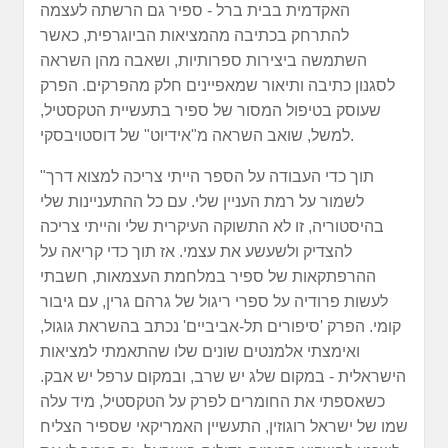
האקדמית בבית ברל - ספיר גם הרשתה לעצמה
להתרחק בכתיבה מהמציאות הביוגרפית, כאשר
השתמשה ביצירות ספרותיות, ושאבה מהן השראה
לסגנון כתיבה ותיאור שמאפיינים חלק מהפרקים. הפרק
שעוסק בטיפול המסור של ספיר בתעשיית הטקסטיל,
למשל, שואב השראה מ"אידיוט" של דוסטויבסקי.
"תוך כדי העבודה על הספר הייתי צריכה למצוא דרך
לשמור על רמת העניין שלי. עם כל ההתעניינות שלי
בהיסטוריה, זו לא התשוקה העיקרית שלי והייתי צריכה
להצדיק ולשעשע את עצמי. אז תוך כדי קריאה על
ההרפתקאות של ספיר במלחמת העצמאות, חשבתי
לעשות פרודיה על ספרי ריגול של גרהם גרין, עם גיבור
קומי. הפרק 'סיפורים תל-אביביים' נכתב בהשראת גוגול,
ואימצתי אלמנטים שונים שלו שהתאמתי למציאות
הישראלית - במקום שלג יש שרב, ובמקום ערפל יש אבק.
כשאספתי את החומרים לפרק על הטקסטיל, מיד עלה
שמו של ישראל רוגוזין, התעשיין האמריקאי שספיר הצליח