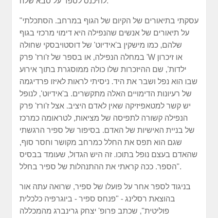
להיכנס לספר על סבא שלה.
"עסקתי בתיאורים של הקיום של הגוף במרחב. הסתכלתי
על תיאורים של אנשים שהנפילה היא דימוי מרכזי בגוף
שלהם, כמו מישקין ב'אידיוט' של דוסטויבסקי שחולה
במחלה הנפילה, או בספר של ז'ורז' פרק 'W או זיכרון
ילדות', שם ההיזכרות שלו כולה ממוסגרת בתוך אירוע
שבו הוא נפל ושבר את היד. ניסיתי לראות לאיזו פרדיגמה
של רעיונות הדימויים האלה מתקשרים. ב'אידיוט', לנופל
יש קשר למטאפיזיקה שאין לאדם היציב. אצל ז'ורז' פרק
הנפילה קשורה לתפיסה של מציאות, לטראומה כמרכז
של בניית האישיות של האדם. בסיפור של ספיר הרגשתי
שגם הוא תפס את החלל כמרחב מקושר וחסר סוף,
שהאדם בעצם נופל בתוכו. זה היש הגדול, שעומד בבסיס
הספר. ככה קראתי את ההתנהלות של ספיר בחלל".
בניגוד לספר אחר על פועלו של ספיר, שרואה עתה אור
בהוצאת רסלינג - "פנחס ספיר - ביוגרפיה כלכלית
פוליטית", שכתב פרופ' יצחק גרינברג מהמכללה