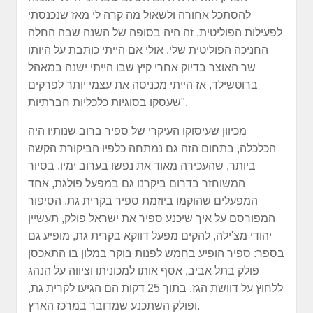
להסתכל אחורה ולשאול מה קרה לי מאז שנכנסתי
לפעילות הפוליטית. זה היה בסופה של השנה שבה החלה
החניכה הפוליטית שלי. אולי אם הייתי כותבת על היותו
שר האוצר בדיוק אחרי קיץ שבו הייתי ישנה במאהל
ברוטשילד, אז הייתי מכניסה את עצמי יותר לפרקים
שעסקו בסוגיות כלכליות חברתיות".
מכיוון שעיסוקו העיקרי של ספיר ברוב שנותיו היה
הכלכלה, בתחום הזה גם נמתחה כלפיו הביקורת הקשה
ביותר, שהעכירה מאוד את נפשו בערוב ימיו. בסיור
המשוחזר בדרום ביקרנו גם במפעל פולגת, אחד
המפעלים שהוקמו ביוזמת ספיר בקרית גת. הסיפור
המפורסם על איך שיכנע ספיר את ישראל פולק, תעשיין
יהודי מצ'ילה, להקים מפעל דווקא בקרית גת, מופיע גם
בספר: ספיר הופיע בחמש לפנות בוקר במלון בו התאכסן
פולק בתל אביב, אסף אותו למכוניתו וציווה על הנהג
ללחוץ על דוושת הגז. בתוך 25 דקות הם הגיעו לקרית גת,
ופולק השתכנע שמדובר במרכז הארץ.