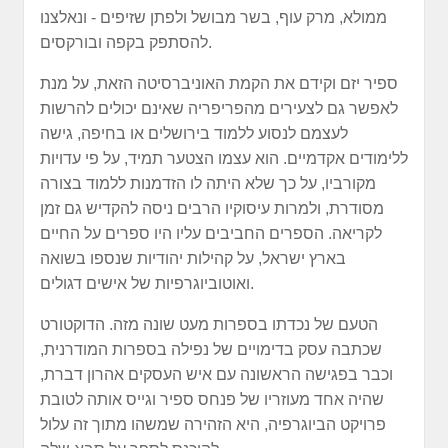
ממולא, מרק עוף, בשר מבושל ולפתן שזיפים - ונאלצנו
להסתפק בקפה ובורקסים.
ספיר יזם וקידם את הקמת האוניברסיטה הזאת, על מנת
לאפשר גם לצעירים מהפריפריה שאינם יכולים להרשות
לעצמם לנסוע ללמוד בירושלים או בחיפה, גישה
ללימודים אקדמיים. הוא עצמו הצטער תמיד, על פי עדויות
מקורביו, על כך שלא היתה לו הזדמנות ללמוד בצורה
מסודרת, ולמרות עיסוקיו הרבים ניסה להקדיש גם זמן
לקריאה. הספרים החביבים עליו היו ספרים על החיים
בארץ ישראל, על קהילות יהודיות שנספו בשואה
ואוטוביוגרפיות של אישים דגולים.
הטעם של נכדתו בספרות מעט שונה מזה. הדוקטורט
שכתבה עסק בדימויים של נפילה בספרות המודרנית,
וכבר בפגישה הראשונה עם איש העסקים אהרון דברת,
שהיה אחד מעוזריו של פנחס ספיר וגייס אותה לטובת
פרויקט הביוגרפיה, היא הזהירה שמשהו מתוך זה עלול