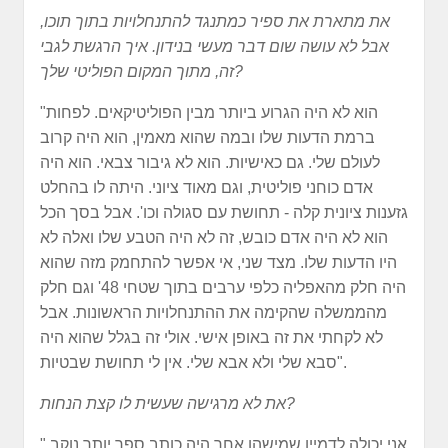
את מתארת את ספיר כמתנגד להתנחלויות בתוך תוכו,
אבל לא עושה שום דבר מעשי בנידון. איך הרגשת לגבי
זה, מתוך המקום הפוליטי שלך?
"הוא לא היה הגרוע ביותר מבין הפוליטיקאים. לפחות
ברמת הדעות שלו ובמה שהוא מאמין, הוא היה קרוב
לעולם שלי. גם כאישיות. הוא לא גיבור צבאי. הוא היה
אדם כוחני פוליטית, וגם מאוד ציוני. היתה לו בהחלט
גזענות ציונית קלה - תחושת עם סגולה וכו'. אבל בסך הכל
הוא לא היה אדם כובש, זה לא היה הטבע שלו ואלה לא
היו הדעות שלו. מצד שני, אי אפשר להתחמק מזה שהוא
היה חלק מהאפליה כלפי ערבים בתוך שטחי 48' וגם חלק
מהממשלה שהקימה את ההתנחלויות הראשונות. אבל
לא לקחתי את זה באופן אישי. אולי זה בגלל שהוא היה
סבא שלי ולא אבא שלי. אין לי תחושת שבטיות".
את לא מרגישה שעשית לו קצת הנחות?
"אני יכולה לדמיין שמישהו אחר היה כותב ספר יותר נוקב.