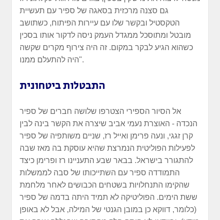
גם סצנה מרכזית בסאגה של ספיר עם תעשיית
הטקסטיל ובקשר שלו עם עיירות הפיתוח, כשתושב
מובטל ומתוסכל ממגדל העמק ניסה לדקור אותו בסכין
כשהוא הגיע לבקר במקום. זה היה צירוף מקרים שקשה
היה להתעלם ממנו".
התבטלות ביטחונית
אל הסיור הספירי הצטרפו שלושה חברים של ספיר
הנכדה - האוצרת נעמי אביב שיצרה את הקשר בינה לבין
קרן זגגי, ונעה פרימן ואייל רז, שניים משותפיה של ספיר
לפעילות הפוליטית הנמרצת שהיא עוסקת בה מאז שבה
להתגורר בישראל. בבאר שבע התעניינו רז ופרימן כיצד
התמודדה ספיר עם השתייכותו של סבה לממשלות
שהקימו התנחלויות בשטחים הכבושים לאחר מלחמת
ששת הימים. הפוליטיקה לא תמיד היתה בדמה של ספיר
(כלומר, דווקא כן במובן הגנטי של המילה, אבל לא באופן