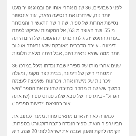
לפני כשבועיים, 36 שנים אחרי אותו יום ובמזג אוויר מעט
יותר נוח, שיחזרנו את הנסיעה הזאת, ועוד אינספור
נסיעות אחרות של ספיר, שהיה שר התעשייה והמסחר
מ-55' ושר האוצר מ-63', אל המקומות שביקש לפתח
בעזרת התעשייה. גולת הכותרת ההפוכה של היום היתה
דימונה - עיירה מדברית מאובקת שלא נראתה אז טוב
יותר ממה שהיא נראית היום, אבל היתה מלאת חלומות.
36 שנים אחרי מותו של ספיר יושבת נכדתו מיכל במרכז
המסחרי הישן של דימונה, בבית קפה מקומי, ומעלה
זיכרונות של מישהו אחר, זיכרונות שאימצה לעצמה
במשך שש שנות מחקר וכתיבה שהניבו את הספר "היש
הגדול" - ביוגרפיה של סבא שלה, פנחס ספיר (שראתה
אור בהוצאת "ידיעות ספרים").
לכאורה לא היה אדם מתאים פחות ממנה לכתוב את
הביוגרפיה הזאת. ספיר הנכדה כתבה דוקטורט בספרות,
הקימה להקת פאנק ועזבה את ישראל לפני 20 שנה. היא