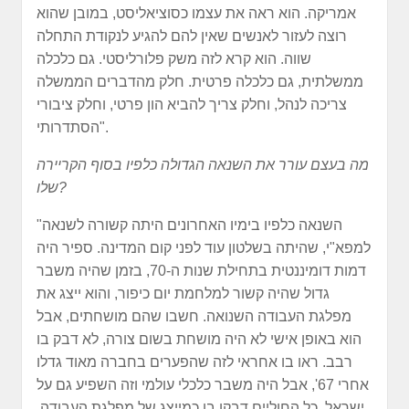
אמריקה. הוא ראה את עצמו כסוציאליסט, במובן שהוא
רוצה לעזור לאנשים שאין להם להגיע לנקודת התחלה
שווה. הוא קרא לזה משק פלורליסטי. גם כלכלה
ממשלתית, גם כלכלה פרטית. חלק מהדברים הממשלה
צריכה לנהל, וחלק צריך להביא הון פרטי, וחלק ציבורי
הסתדרותי".
מה בעצם עורר את השנאה הגדולה כלפיו בסוף הקריירה
שלו?
"השנאה כלפיו בימיו האחרונים היתה קשורה לשנאה
למפא"י, שהיתה בשלטון עוד לפני קום המדינה. ספיר היה
דמות דומיננטית בתחילת שנות ה-70, בזמן שהיה משבר
גדול שהיה קשור למלחמת יום כיפור, והוא ייצג את
מפלגת העבודה השנואה. חשבו שהם מושחתים, אבל
הוא באופן אישי לא היה מושחת בשום צורה, לא דבק בו
רבב. ראו בו אחראי לזה שהפערים בחברה מאוד גדלו
אחרי 67', אבל היה משבר כלכלי עולמי וזה השפיע גם על
ישראל. כל החוליים דבקו בו כמייצג של מפלגת העבודה.