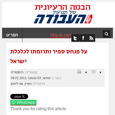
ִים
ב:
ְאֲתָר
ה
פְעֶלֶת
Skip to content
תפריט
עֲרֶכֶת
ָגִישׁ
ִקְלִיק"
על פנחס ספיר ותרומתו לכלכלת
מְּסַיַּעַת
ישראל
נְגִישׁוּת
אֲתָר.
קטגוריה:
היסטוריה
נוצר ב
חמישי, 03 נובמבר 2011 09:21
מחבר\ת
הארץ, שני ליטמן
Whatsapp
Thank you for rating this article.