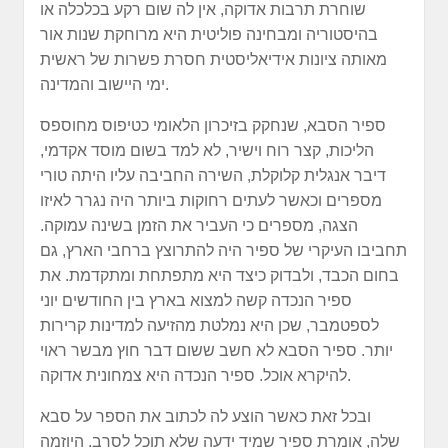
שוחרת תרבות אדוקה, אין לה שום רקע בכלכלה או
בהיסטוריה ומבחינה פוליטית היא מרוחקת שנות אור
מאותה ציונות אידיאליסטית חסרת פשרות של ראשית
ימי היישוב והמדינה.
ספיר הסבא, שנחקק בזיכרון הלאומי כטיפוס מחוספס
הליכות, קצר רוח וישיר, לא למד בשום מוסד אקדמי,
דיבר אנגלית קלוקלת, השירה החביבה עליו היתה טורי
מספרים וכאשר לעתים רחוקות ביותר היה נגרר לאיזו
הצגה, מספרים כי העביר את הזמן בשינה עמוקה.
תחביבו העיקרי של ספיר היה להתרוצץ ברחבי הארץ, גם
בחום הכבד, ולבדוק כיצד היא מתפתחת ומתקדמת. את
ספיר הנכדה קשה למצוא בארץ בין החודשים יוני
לספטמבר, שכן היא נמלטת מהזיעה למדינות קרירות
יותר. ספיר הסבא לא חשב ששום דבר חוץ מבשר ראוי
להיקרא אוכל. ספיר הנכדה היא צמחונית אדוקה.
ובכל זאת כאשר הוצע לה לכתוב את הספר על סבא
שלה, אומרת ספיר שמיד ידעה שלא תוכל לסרב. היוזמה