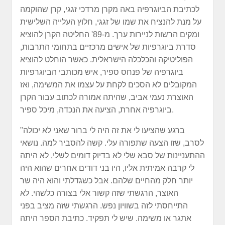
לכתיבת הביוגרפיה באה מקרן מרדכי זגגי, קרן שהוקמה
על מנת להנציח את שמו של זגגי, חלוץ העלייה השלישית
ומקים הרשות לניירות ערך. מ-89' החליטה הקרן להוציא
סדרת ביוגרפיות של אישים מרכזיים בתחומי התרבות,
הפוליטיקה והכלכלה הישראלית. כאשר הוחלט להוציא
ביוגרפיה של פנחס ספיר, איש מכותבי הביוגרפיות
המקובלים לא הסכים לקחת על עצמו את המשימה, ואז
האוצרת נעמי אביב, שהיתה אמורה לכתוב עבור הקרן
ביוגרפיה אחרת, הציעה את הנכדה, מיכל ספיר.
"ברגע שהציעו לי את זה היה לי ברור שאני לא יכולה
לסרב, שזו הצעה שתפורה עלי. קשה להסביר למה. נושאי
ההתעניינות של סבא שלי לא בדיוק דומים לשלי, לא היתה
לי קרבה אמיתית אליו, היו בני דודים אחרים שהוא היה
יותר חלק מהחיים שלהם. אבל כשגדלתי והוא היה שר
האוצר, הרגשתי שזה קשור אלי בצורה כלשהי. לא
התייחסתי לזה בשוויון נפש. הרגשתי שזה מציב בפני
אתגר או משימה. שיש לי תפקיד. כתיבת הספר היתה