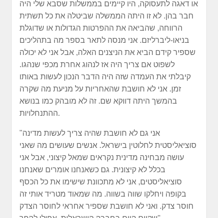
או דאגה לתעסוקה, היו קיימים בממשלות שסבא שלי היה
חבר בהן. לא זו היתה הממשלה שביטלה את כל תשתית
הרווחה, שהביאה את ההפרטות הגדולות או שדוגלת
בניאו-ליברליזם. אני מנסה לתאר בספר מה בתהליכים
שספיר קידם הביא את הניצנים האלה, אבל אני לא יכולה
לשפוט אם צריך היה אז לנהוג אחרת מכפי שנהגו.
קיבלתי את העמדה שזה היה הדבר הנכון לעשות באותו
זמן. אני לא חושבת שהאחריות על מניעת מה שקרה
בהמשך היתה דווקא שם. זה לא מובהק כמו בנושא
ההתנחלויות.
"אני גם לא חושבת שהיה צריך לעשות מדינה
סוציאליסטית לחלוטין בישראל. אנשים שעושים מה שאני
עושה מבחינה מדינית נקראים שמאל קיצוני, אבל אני
בכלל לא קיצונית. גם כשאנחנו אומרים שאנחנו
סוציאליסטים, אני לא מתכוונת שישימו את כל הכסף
בקופה ויחלקו שווה בשווה. מה שמאוד מטריד אותי זה
חוסר צדק. ואני לא חושבת שספיר אחראי לחוסר הצדק