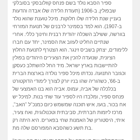
ספיר הסבא נולד בשם פנחס קוזלובסקי בסובלקי
שבפולין, ב-1906 (תעודת הלידה שלו אבדה והדעות
בעניין שנת הלידה שלו חלוקות. מיכל טוענת שהוא נולד
ב-1907). הוא למד בסמינר לרבנים של תנועת המזרחי
בוורשה, ששילב השכלה יהודית רבנית וחינוך כללי. אחרי
שנתיים החליט לעזוב את הסמינר, יחד עם חברו
ללימודים, יצחק בשביס זינגר. הוא הצטרף לתנועת החלוץ
הציונית, שנועדה להכין את הצעירים היהודים בפולין
להתיישבות בארץ ישראל. מיד החל להשתלב כעסקן
וכגזבר התנועה. נכדתו מיכל ספיר נולדה בארצות הברית
ב-66', כשהוריה שהו בניו יורק לצורך לימודי הדוקטורט
בכלכלה של אביה, עמוס. אביה הוא בנו האמצעי של
פנחס ספיר, ומלבדו היו לספיר עוד שתי בנות. למיכל יש
אח בכור, בועז, איש תוכנה שמשמש כיום כמנכ"ל "האב",
מרכז ליזמות חברתית, סביבתית וטכנולוגית, ואח צעיר,
איתי, היסטוריון של האמנות שחי בפאריס. היא היתה רק
בת תשע כשהסבא המפורסם שלה מת.