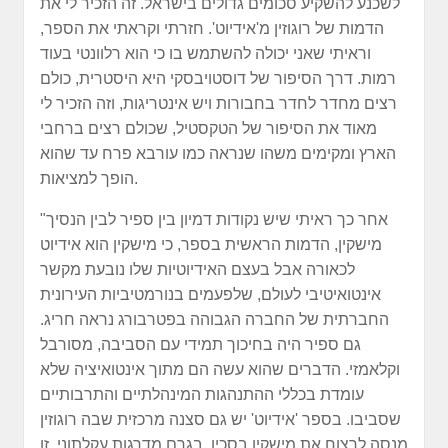
לשכנע להשקיע סכומים גדולים בישראל. זה הזכיר לי את
הדמות של רוגוזין מ'אידיוט'. חזרתי וקראתי את הספר,
וראיתי שאני יכולה להשתמש בו כי הוא רלוונטי בעוד
רמות. דרך הסיפור של דוסטויבסקי היא היסטרית, כולם
רצים מחדר לחדר בחבורות ויש אינטריגות, וזה הזכיר לי
מאוד את הסיפור של הטקסטיל, שכולם רצים ברחבי
הארץ ומקימים משהו שנראה כמו עורבא פרח עד שהוא
הופך למציאות.
"אחר כך ראיתי שיש נקודות דמיון בין ספיר לבין הנסיך
מישקין, הדמות הראשית בספר, כי מישקין הוא אידיוט
לכאורה אבל בעצם האידיוטיות שלו נובעת מקשר
אינטואיטיבי לעולם, שלפעמים בנורמטיביות העירונית
החברתית של החברה הגבוהה בפטרבורג נראה חריג.
גם ספיר היה בחיכוך תמידי עם הסביבה, מסורבל
וקלאמזי. הדברים שהוא עשה הם מתוך אינטואיציה שלא
עומדת בכללי ההתנהגות המינהלתיים והתרבותיים
שסביבו. בספר 'אידיוט' יש גם סצנה מרכזית שבה רוגוזין
מנסה לרצוח את מישקין בסכין, בגרם מדרגות עקלתוני. זו