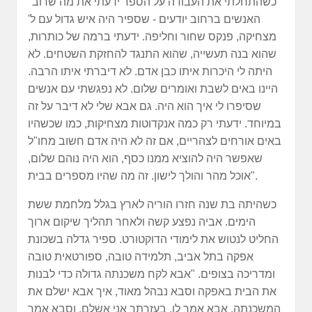
"כשהתחלתי את העבודה על הספר ידעתי את מה שרוב
האנשים ברחוב יודעים - שספיר היה איש גדול עם ל'
מצחיקה, פנקס שחור וחליפה. ידעתי ברמה של כותרות,
שהוא בנה תעשייה, שהוא התנגד להחזקת השטחים. לא
היתה לי היכרות איתו כבן אדם. לא דיברתי איתו הרבה.
היינו באים לשבת ואומרים שלום. לא נפגשתי עם אנשים
שסיפרו לי איך הוא היה. גם אבא שלי לא דיבר על זה
במיוחד. ידעתי רק כמה אנקדוטות מצחיקות, כמו שכשהיו
באים אורחים לצהריים, אם זה לא היה אדם חשוב מחו"ל
שאפשר היה להוציא ממנו כסף, הוא היה נוהם שלום,
אוכל מהר והולך לישון. זה מה שהיו מספרים בבית".
כשהיתה בת שנה חזרו הוריה לארץ בגלל מלחמת ששת
הימים. אביה נפצע קשה ולאחר תהליך שיקום ארוך
החליט לנטוש את לימודי הדוקטורט. ספיר גדלה בשכונת
אפקה בתל אביב, תלמידה טובה, ספורטאית טובה
ומדריכה בצופים. "אבא לקח משכנתה גדולה כדי לבנות
את הבית באפקה וסבא נבהל מאוד, איך אבא ישלם את
המשכנתה. אבא אמר לו, בעזרתך אני אשלם. וסבא אמר