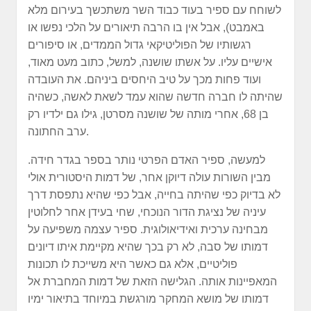
לשוחח עם ספיר בעוד כבוד השר משתכשך בעירום מלא
באמבט), אבל אין בו הרבה תיאורים על הלכי נפשו או
רגשותיו של הפוליטיקאי גדול הממדים, או סיפורים
אישיים עליו. על אשתו שושנה, למשל, כתוב מעט מאוד,
ועוד פחות מכך על טיב היחסים ביניהם. את העובדה
שהיתה לו חברה חדשה שהוא עמד לשאת לאשה, כשהיה
בן 68, אחרי מותה של שושנה מסרטן, גילו גם ילדיו רק
ערב החתונה.
למעשה, ספיר האדם הפרטי נותר בספר בגדר חידה.
מבין השורות עולה דיוקן אחר, של דמות היסטורית אולי
לא בדיוק כפי שהיתה בחייה, אבל כפי שהיא נתפסת דרך
עיניה של נציגת הדור הנוכחי, שחי בעידן אחר לחלוטין
מבחינה ערכית ואידיאולוגית. ספיר עצמה משפיעה על
דמותו של סבה, לא רק בכך שהיא מקיימת איתו דיונים
פוליטיים, אלא גם כאשר היא משייכת לו תכונות
המאפיינות אותה. הגלישה הזאת של דמות המחברת אל
דמותו של מושא המחקר מורגשת במיוחד בתיאור ימיו