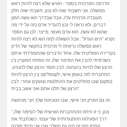
הדרמה המרכזית בספר - האיש שלא רצה להיות ראש
ממשלה. אני חשבתי שזה לא נכון. חשבתי שזה חלק
מעובדה מרכזית עליו, אבל שבדרך הוא עשה המון
דברים, ולא נראה לי נכון להגדיר אדם כזה על ידי מה
שהוא לא עשה. הוא אדם מעשי, מייצר. לכן גם הספר
נקרא "היש הגדול". אבל השאלה למה הוא לא רצה להיות
ראש ממשלה נראתה לי מרכזית בהקשר של הדיון
בקריירה הפוליטית שלו. אחד הדברים שהתמודדתי איתם
כשניסיתי להבין את הסיפור שלו, זה המתח המעניין בין
הרצון שלו להיות בהנהגה, לבין חוסר הרצון שלו להנהיג.
התחברתי לזה באופן אישי, לקונפליקט בין הרצון להיות
במקום שבו מחליטים את ההחלטות וצועקים אחרי, לבין
הרצון של תלכו אתם ואני אשב בבית".
זה גם הפרק הכי אישי, שבו הנוכחות שלך הכי מורגשת.
"נכון, כי זו היתה ההתחברות האישית שלי לסיפור שלו,
דרך הפעילות ההתנגדותית שלי עצמי. כשכתבתי את
הפרק הזה זה היה גם השלב שבו אני הייתי מוכנה