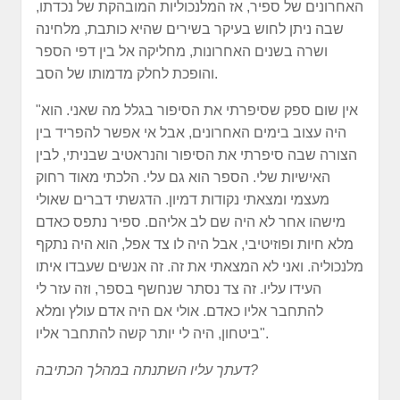
האחרונים של ספיר, אז המלנכוליות המובהקת של נכדתו,
שבה ניתן לחוש בעיקר בשירים שהיא כותבת, מלחינה
ושרה בשנים האחרונות, מחליקה אל בין דפי הספר
והופכת לחלק מדמותו של הסב.
"אין שום ספק שסיפרתי את הסיפור בגלל מה שאני. הוא
היה עצוב בימים האחרונים, אבל אי אפשר להפריד בין
הצורה שבה סיפרתי את הסיפור והנראטיב שבניתי, לבין
האישיות שלי. הספר הוא גם עלי. הלכתי מאוד רחוק
מעצמי ומצאתי נקודות דמיון. הדגשתי דברים שאולי
מישהו אחר לא היה שם לב אליהם. ספיר נתפס כאדם
מלא חיות ופוזיטיבי, אבל היה לו צד אפל, הוא היה נתקף
מלנכוליה. ואני לא המצאתי את זה. זה אנשים שעבדו איתו
העידו עליו. זה צד נסתר שנחשף בספר, וזה עזר לי
להתחבר אליו כאדם. אולי אם היה אדם עולץ ומלא
ביטחון, היה לי יותר קשה להתחבר אליו".
דעתך עליו השתנתה במהלך הכתיבה?