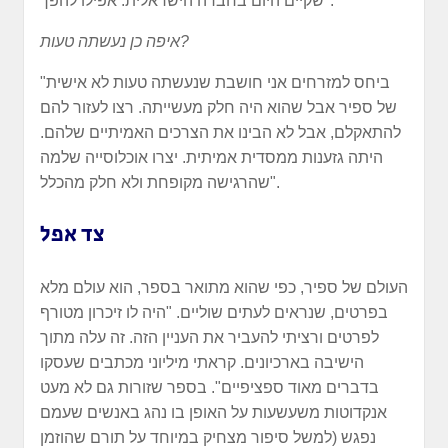
שקיים היום בחברה הישראלית. אפילו להפך".
איפה כן נעשתה טעות?
"ביחס למזרחים אני חושבת שנעשתה טעות לא אישית
של ספיר אבל שהוא היה חלק מעשייתה. רצו לעזור להם
להתאקלם, אבל לא הבינו את הצרכים האמיתיים שלהם.
היתה גזענות ממסדית אמיתית. יצרו אוכלוסייה שלמה
שהרגישה מקופחת ולא חלק מהכלל".
צד אפל
העולם של ספיר, כפי שהוא מתואר בספר, הוא עולם מלא
בפרטים, שנראים לעתים שוליים. "היה לו זיכרון מטורף
לפרטים ורציתי להעביר את העניין הזה. זה עלה מתוך
הישיבה בארכיונים. קראתי מיליוני מכתבים שעסקו
בדברים מאוד ספציפיים". בספר שזורות גם לא מעט
אנקדוטות משעשעות על האופן בו נהג באנשים שעמם
נפגש (למשל סיפור מצחיק במיוחד על תורם שהוזמן