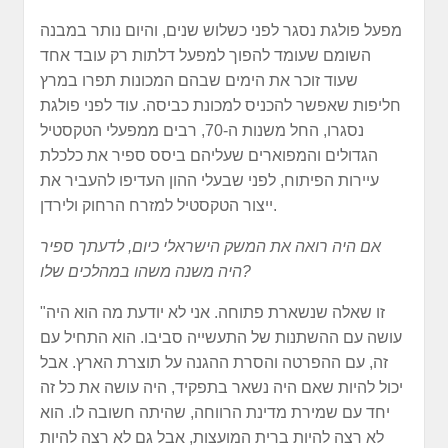
מפעל פולגת נסגר לפני כשלוש שנים, והיום נותר במבנה
השומם שעומד להפוך למפעל דלתות רק עובד אחד
שעוד זוכר את הימים שבהם המכונות תפרו במרץ
חליפות שאפשר להכניס למכונת כביסה. עוד לפני פולגת
נסגרו, החל משנות ה-70, רבים ממפעלי הטקסטיל
הגדולים והמפוארים שעליהם ביסס ספיר את כלכלת
עיירות הפיתוח, לפני שבעלי ההון העדיפו להעביר את
ייצור הטקסטיל למזרח הרחוק ולירדן.
אם היה רואה את המשק הישראלי כיום, לדעתך ספיר
היה משנה משהו במהלכים שלו?
"זו שאלה שנשארת פתוחה. אני לא יודעת מה הוא היה
עושה עם ההשתנות של התעשייה סביבו. הוא התחיל עם
זה, עם ההפרטה והסרת ההגנה על תוצרת הארץ. אבל
יכול להיות שאם היה נשאר בתפקיד, היה עושה את כל זה
יחד עם שמירת מדינת הרווחה, שהיתה חשובה לו. הוא
לא רצה להיות ברית המועצות, אבל גם לא רצה להיות