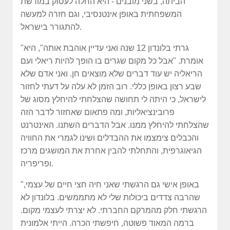
הביתה, בשני מובנים - היא החלה לעסוק במורשת
המשפחתית באופן אינטנסיבי, וגם חזרה למעשה
להתגורר בישראל.
"גרתי בלונדון 12 שנה ואני עדיין אוהבת אותה", היא
אומרת. "אבל כל מקום שגרים בו הופך להיות ריאלי ועם
הריאליה יש עוד דברים שלא מוצאים חן. ואני אדם שלא
שבע רצון באופן כללי. רוב הזמן לא עלה על דעתי לחזור
לישראל, כי היתה לי תחושה שהצלחתי להיחלץ מסוג של
פרובינציאליות, ומה פתאום שאחזור לדבר הזה
שהצלחתי להיחלץ ממנו. אבל הדברים השתנו. האינטרנט
והכבלים צימצמו את ההבדלים ושינו לגמרי את החוויה
הגיאוגרפית, והתחלתי להבין אחרת את המושגים מרכז
ופריפריה.
"באופן אישי גם הרגשתי שאני חיה חצי חיים של עצמי,
שהרבה צדדים ביכולות שלי לא מתממשים. בלונדון לא
הרגשתי חלק מהמרקם החברתי. לא יצרתי לעצמי מקום.
ברמה המאוד פשוטה, חיפשתי הכרה. הייתי אלמונית