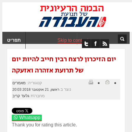
ִים
ב:
ְאֲתָר
ה
פְעֶלֶת
Skip to content
תפריט
עֲרֶכֶת
ָגִישׁ
ִקְלִיק"
יום הזיכרון לרצח רבין חייב להיות יום
מְּסַיַּעַת
של תרועת אזהרה ואזעקה
נְגִישׁוּת
אֲתָר.
קטגוריה:
מאמרים
נוצר ב
ראשון, 21 אוקטובר 2018 20:03
מחבר\ת
גלעד קריב
Whatsapp
Thank you for rating this article.