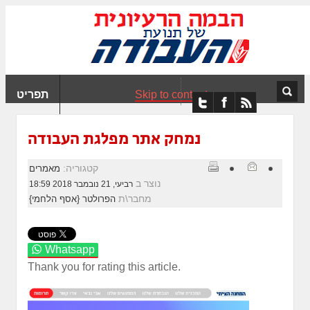
ִים
ב:
ְאֲתָר
ה
פְעֶלֶת
Skip to content
תפריט
עֲרֶכֶת
ָגִישׁ
ִקְלִיק"
נמחק אתר מפלגת העבודה
מְּסַיַּעַת
נְגִישׁוּת
קטגוריה:
מאמרים
אֲתָר.
נוצר ב
רביעי, 21 נובמבר 2018 18:59
מחבר\ת
הפרולטר {אסף הלחמי}
Whatsapp
Thank you for rating this article.