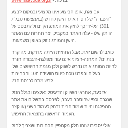
- ברכות.
www.haavoda.org.il
עם זאת, אופן הביצוע אינו מקצועי ובמקום לבצע
"העברה" של דפי האתר הישן לחדש (באמצעות טבלת
301) ועל-ידי כך לחזק את המותג הקיים ולהתבסס על
הוותק שלו - עלה האתר במקביל, יצר תחרות עם האתר
הישן והמותג ניזוק באופן משמעותי.
כואב לרשום זאת, אבל התחזית הייתה מדויקת. מה קרה
בנתיים? המחנה-הציוני איננו עוד ומפלגת-העבודה חזרה
להיות המותג אותו נדרש לשווק ולכן מגמת החיפושים שלו
בעליה ובפרט נוכח כינוס הוועידה ה10 והבחירות
לרשימתה לכנסת ה21.
אז כעת, אחראי השיווק והדיגיטל נאלצים ובגלל הנזק
שנגרם וכפי שהוסבר בעבר, לפרסם בתשלום את אתר
המפלגה והיות ועמוד הבית נדחק לעמוד השני (או קצה
העמוד הראשון) בתוצאות החיפוש.
אולי יסבירו שזהו חלק מקמפיין הבחירות ושצריך לחזק