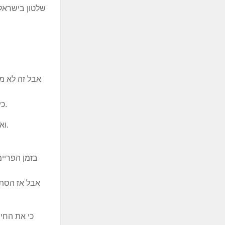
שלטון בישראל.
אבל זה לא מה
כי רציתי לעזור, אז צייתתי. כמה אני מתביישת בכך שלא אילצתי אותך כבר אז למצוא את הדרך לדבוק בתפיסות העולם שלנו.
ואת הצייתנות הזאת אתה מבקש גם מהועידה. כולם כאן יושבים והם אפילו לא מבינים שהם סטטיסטים בהצגה של איש אחד.
אבל אז הסתב
כי את החי