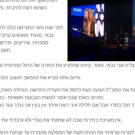
הוא משקף את תפיסתו הפסבד
כשהוא רוצה להיבחר, פח
לפני שנה וחצי התגייסנו כולנו 
גבאי. מנעתי מאנשים קרובים
סמכויות, שיריונים, סירסנ
חשבתי שהתקנון סובל מהזדקנות מואצת וחוסר רלוונטיות.
והיום אתה מביא את ההמשך העצוב הזה - את ״ארגז הכלים לסתימת פיות״ של חברי הועידה.
 את המזכ״ל הגיעה העת לחסל את הועידה החדשה, הגדולה הזאת, 
הזויים, כזאת שבה אסור לעשות הצבעות חשאיות - כדי שאתה ואנשיך תראו מי הצביע נגדכם ותסמנו אותו:
 הכל בסדר אבל אם חלילה איני רואה איתך עין בעין אני נגדך ונגד 
אין מערכת בחירות שבה לא שחקתי את נעליי ולא איבדתי את קולי, גם כשלא נמניתי עם מקורבי היו״ר או מחביביה.
 למרות שראיתי את ההתרחקות של המפלגה מהמרכז עד קטיעת הרגל ה