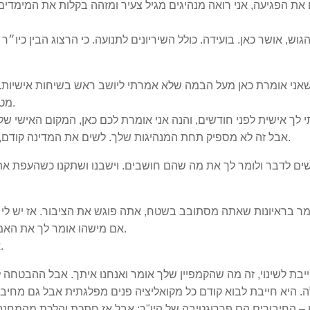
 את הפגיעה, אני רואה מנהיגים מגיל צעיר ומזהה בקלות את המימדי
הגוש, אושר כאן. בועידה. כולל השיריונים לתנועה. כי הרצוג הבין כיו
שאני אומרת כאן מעל הבמה שלא אמרתי ליושב ראש בשיחות אישיות.
מטריד אותי - אם תביא את החיבורים הנכונים, הראויים.
אבל זה לא מספיק תחת המנהיגות שלך. לשים את המדינה קודם, המפלגה אחר כך ואת עצמך אחרונה, זה לא מספיק.
ים לדבר ולומר לך את מה שהם חושבים. וישבנו ושתקנו כשהעפת את צ
ר בראיונות שאתה מסתובב בשטח, אתה פוגש את הציבור. אז יש לי חד
אם מישהו אומר לך את האמת. אם אתה שומע את התגובות הקשות למהלך הזה.
אני לא אעמיד פנים שזה היה בסדר, לטובת המפלגה.
בת לשינוי, זה מה שהקמפיין שלך אומר ואנחנו איתך. אבל ההבטחה ל
. היא חייבת לבוא קודם כל מקואליציה פנים מפלגתית אבל גם מחיב
 – החיבורים הם פררוגטיבה של היו"ר; אבל אז חתכת והלכת מהמחנה ה