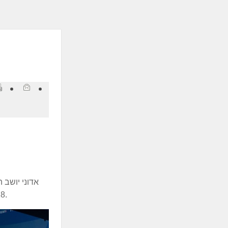
ְתוֹכְנַת
ֹרֵא־מָסָךְ;
חַץ
Control
F1
פְתִיחַת
ַפְרִיט
גִישׁוּת.
אדוני יושב 
28 שנים, חברי וחברות הועידה - אני מבקשת לשלוח החלמה מהירה לחברתי יו״ר האופוזיציה, חברת הכנסת שלי יחימוביץ׳.