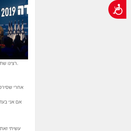
נגישות
רצינו שתצליח אבי גבאי, מאוד. קיווינו שתתניע את החזרה של הרגל המרכזית של המפלגה כך שכוחות חדשים-ישנים יתכנסו סביבה.
אחרי שסירסת
אם אני בעדך
עשיתי זאת