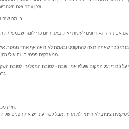
ולכן עתה זאת האחריות שלך להסביר לנו מהו הכיוון. לאן אתה מבקש ללכת.
כי מה שזה 
 גם אם נהיה האחרונים לעשות זאת, באנו היום כדי לומר שבמפלגת הע
בנתי כבר שאתה רוצה להתקוטט ובאמת לא רואה אף אחד ממטר. איזה
ממאבקים פנימיים. זה אולי נכון כשמקימים מפלגה כמו קדימה, ורוצים ללכת. לא כאן.
על כבודי ועל המקום שעליו אני יושבת - לטובת המפלגה, לטובת השקט
גררת אותי לתביעת דיבה חסרת אחריות שלא הגיעה לי.
אבל גם היום אני, זה לא 
חלק מכם ראו את הדמעות שלי, חלקכם כתבתם והתרגשתם.
יטיקאית צינית, לא הייתי ולא אהיה. אבל לנגד עיני יש את הפנים של המ