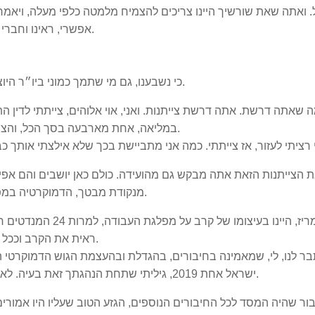
 ואתה שאת שורשיך היינו צריכים להצמיח מלמטה כלפי מעלה, ויאמרו
אפשרי, ראינו וחברי הכנסת חוו על בשרם את הסלאלום האידאולוגי שלך.
כי נשבענו, גם מי שתמך כמוני ביו״ר היוצא בוז׳י הרצוג, שנעזור לך, להצמיח שורשים מלמטה.
 שאתה דרשת. אתה דרשת צייתנות. ואני, אוי אלוהים, צייתתי לדין 
במליאה, אחת מארבעה בסך הכל, והצבעתי בעד, כנגד הקול המוסרי של עצמי. והגנתי עליך.
מנקודת מבטך, הדמוקרטיה במפלגה אמורה הייתה להסתיים ביום שבו אתה נבחרת.
בזמן הפריימריז, היינו 
ראית את הקרב וככל הנראה זה גם גרם לך לפתע לגלות בנו עניין כמפלגה.
ר לנו, לי, שמאמינה בחיבורים, בהגדלת ובהעצמת הגוש הדמוקרטי ה
ישראל אחת 2019, גיליתי שתחת הנהגתך זאת בעיה. לא לקחת בחשבון כנראה שהמחנה הציוני זאת שותפות.
בור שהיה המסד לכל החיבורים הנוספים, הגזע הטוב שעליו היו אמור