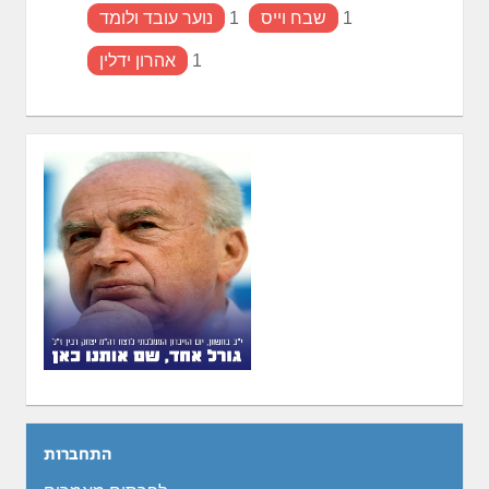
1
שבח וייס
1
נוער עובד ולומד
1
אהרון ידלין
התחברות