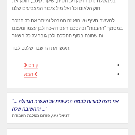
בממשלת נתניהו שקרע, הסית, שיקר, קיטב, חוקק את
חוק הלאום וכו' ואל מול ציבור המצביעים שלנו.
למעשה סעיף 26 הוא זה המבטל ומיתר את כל הנזכר
במסמך "ההבנות" ובהסכם העבודה-כחולבן עצמו ומעצם
זה שהונח בסוף ההסכם ולכן גובר על כל השאר.
תעשו את החשבון שלכם לבד.
קודם
הבא
"... אני רוצה להודות לבמה הרעיונית על העשיה הגדולה
והחשובה שלה ..."
דניאל גיגי, פורום מפלגת העבודה