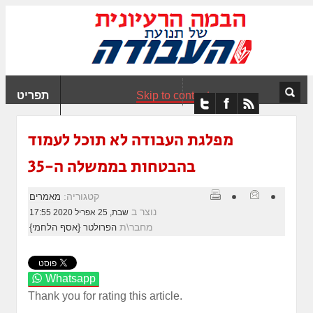
ִים
ב:
ְאֲתָר
ה
פְעֶלֶת
Skip to content
תפריט
עֲרֶכֶת
ָגִישׁ
ִקְלִיק"
מפלגת העבודה לא תוכל לעמוד
מְּסַיַּעַת
בהבטחות בממשלה ה-35
נְגִישׁוּת
אֲתָר.
קטגוריה:
מאמרים
נוצר ב
שבת, 25 אפריל 2020 17:55
מחבר\ת
הפרולטר {אסף הלחמי}
Whatsapp
Thank you for rating this article.