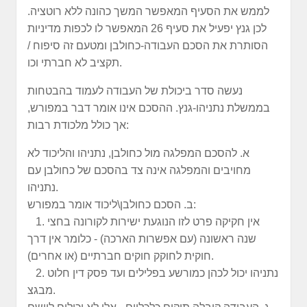
לממש את הסעיף המאפשר המשך כהונה ללא רוטציה.
לכן גנץ יפעיל את סעיף 26 המאפשר לו לכפות מדיניות
הסותרת את הסכם העבודה-כחולבן ומטעם זה סיפוח /
תקציב לא חברתי וכו.
נעשה סדר ביכולת של העבודה לעמוד בהבטחות
בממשלת נתניהו-גנץ. ההסכם אינו אומר דבר במפורש,
אך כולל מלכודת רבות:
א. להסכם המפלגה מול כחולבן, נתניהו והליכוד לא
מחויבים והמפלגה אינה צד בהסכם של כחולבן עם
נתניהו.
ב. הסכם כחולבן\ליכוד אומר במפורש:
1. אין חקיקה פרט לזו הנוגעת ישירות לקורונה בחצי
שנה ראשונה (עם אפשרות הארכה) - כלומר אין דרך
חוקית לחוקק חוקים חברתיים (או אחרים).
2. נתניהו יכול לכהן כמורשע בפלילים ועד פסק דין חלוט
מבגצ.