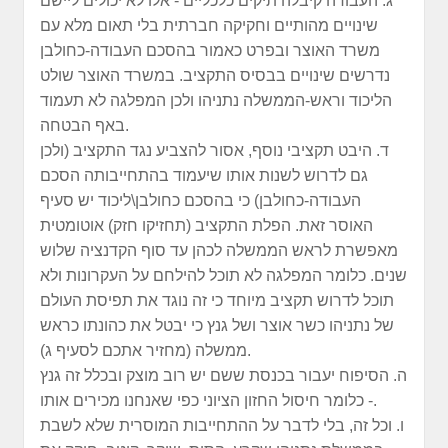
ג. העבודה קיבלה תיקים כלכליים - אלו לא יכולים ליישם
שינויים מהותיים וחקיקה חברתית בלי תאום מלא עם
משרד האוצר ובפרט כאמור בהסכם העבודה-כחולבן
נדרשים שינויים בבסיס התקציב. במשרד האוצר שולט
הליכוד וראש-הממשלה נתניהו ולכן המפלגה לא תעמוד
באף הבטחה.
ד. היבט תקציבי נוסף, אסור להצביע נגד התקציב (ולכן
גם לדרוש לשנות אותו שיעמוד בהתחייבותה הסכם
העבודה-כחולבן) כי בהסכם כחולבן\ליכוד יש סעיף
האוסר זאת. הפלת התקציב (תחזיקו חזק) אוטומטית
מאפשרת לראש הממשלה לכהן עד סוף הקדנציה שלוש
שנים. כלומר המפלגה לא תוכל להילחם על העקרונות ולא
תוכל לדרוש תקציב מיוחד כי זה נוגד את תפיסת העולם
של נתניהו כשר אוצר ושל גנץ כי יבטל את כהונתו כראש
ממשלה (מחזיר אתכם לסעיף ג).
ה. הסיפוח יעבור בכנסת ששם יש רוב מוצק ובכלל זה גנץ
- כלומר חיסול החזון הציוני כפי שאנחנו מכירים אותו.
ו. וכל זה, בלי לדבר על ההתחייבות המוסרית שלא לשבת