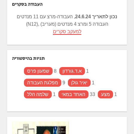
העבודה בסקרים
נכון לתאריך 24.6.24
, העבודה-מרצ עם 11 מנדטים
(N12), העבודה 5 ומרצ 4 מנדטים (מעריב)
למעקב סקרים
תגיות בהיסטוריה
1
א.ד.גורדון
8
שמעון פרס
1
יאיר גולן
9
מפלגת העבודה
1
מצע
33
האחד במאי
1
שלמה הלל