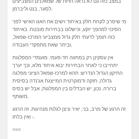
במצב כזה גם לא נראה הזיות של שמאלנים המצביעים
לסער, בנט וליברמן.
מי שיסרב לקחת חלק באיחוד וישים את האגו האישי לפני
הסיכוי למהפך יוקע, וכישלונו בבחירות מובטח. באיחוד
כזה תומך לדעתי חלק גדול ממצביעי המרכז-שמאל,
וביתר שאת מתפקדי העבודה.
אין עסקינן רק במתווה חד-פעמי. מועמדי המפלגות
יתחייבו כי לאחר הבחירות יבוא איחוד מלא, וכך יערך
התיקון הגדול הנדרש: תהא למרכז-שמאל הציוני מפלגה
גדולה, חזקה ודמוקרטית המייצגת אג'נדה בסיסית
ברורה. נכון, יש הבדלים בין המפלגות, אבל יש בסיס
משותף.
זה הרגע של מרב, בני, יאיר וניצן לגלות מנהיגות. זה הרגע
- ואין בלתו.
===