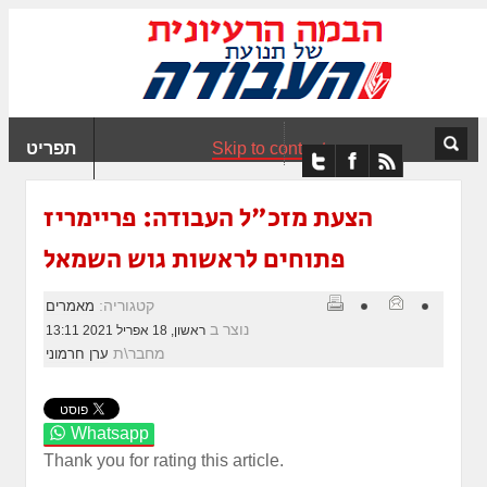
ִים
ב:
ְאֲתָר
ה
פְעֶלֶת
Skip to content
תפריט
עֲרֶכֶת
ָגִישׁ
ִקְלִיק"
הצעת מזכ"ל העבודה: פריימריז
מְּסַיַּעַת
פתוחים לראשות גוש השמאל
נְגִישׁוּת
אֲתָר.
קטגוריה:
מאמרים
נוצר ב
ראשון, 18 אפריל 2021 13:11
מחבר\ת
ערן חרמוני
Whatsapp
Thank you for rating this article.