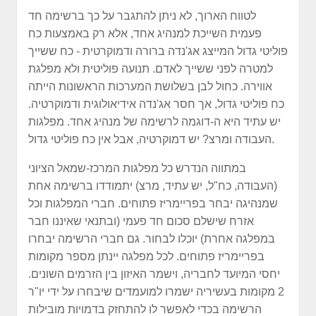
לטווח הארוך, לא ניתן להתגבר על כך ברשימה חד
פעמית השייכת למנהיג אחד, אלא רק באמצעות כח
פוליטי גדול המייצג אג'נדה ברורה ודמוקרטית - כח ששייך
למטרה לפני ששייך לאדם. תנועה פוליטית ולא מפלגת
אווירה. כחול לבן בשלושת המערכות הראשונות הייתה
כח פוליטי גדול, אך חסר אג'נדה אידיאולוגית ודמוקרטיה.
יש עתיד היא ה-דוגמה לרשימה של מנהיג אחד. מפלגות
העבודה ומרצ? יש דמוקרטיה, אבל אין כח פוליטי גדול.
במתווה הנדרש כל מפלגות המרכז-שמאל הציוני
(העבודה, כח"ל, יש עתיד, מרצ) יתמודדו ברשימה אחת
שמנהיגה יבחר בפריימריז פתוחים. חברי המפלגות וכל
אזרח שישלם סכום חד פעמי (ובתנאי שאיננו חבר
במפלגה אחרת) יוכלו לבחור. גם חברי הרשימה יבחרו
בפריימריז פתוחים. לכל מפלגה יינתן מספר מקומות
יחסי המיועד לחבריה, וישמר האיזון בין הזרמים השונים.
2 מקומות בעשיריה ישמרו למועמדים שיבחרו על ידי יו"ר
הרשימה בכדי לאפשר לו להתחזק בדמויות מובילות