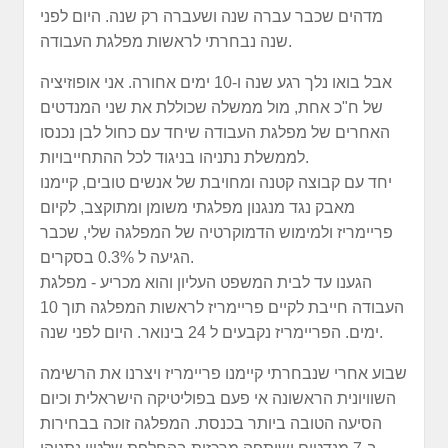
מדהים שכבר עברה שנה ושעברה רק שנה. היום לפני
שנה נבחרתי לראשות מפלגת העבודה.
אבל בואו נלך רגע שנה ו-10 ימים אחורה. אני אופוזיציה
של ח"כ אחת, מול ממשלה שכוללת את שני המנדטים
האחרים של מפלגת העבודה שיחד עם כחול לבן נכנסו
לממשלת נתניהו בניגוד לכל ההתחייבויות.
יחד עם קבוצה קטנה ומחויבת של אנשים טובים, קיימנו
מאבק נגד מנגנון מפלגתי משומן ומתוקצב, לקיום
פריימריז ולמימוש הדמוקרטיה של המפלגה שלי, שכבר
הגיעה ל 0.3% בסקרים.
הגענו עד לבית המשפט העליון והוא מכריע - מפלגת
העבודה חייבת לקיים פריימריז לראשות המפלגה תוך 10
ימים. הפריימריז נקבעים ל 24 בינואר. היום לפני שנה.
שבוע אחרי שנבחרתי קיימנו פריימריז ויצרנו את הרשימה
השוויונית הראשונה אי פעם בפוליטיקה הישראלית וכיום
הסיעה הטובה ביותר בכנסת. המפלגה זוכה בבחירות