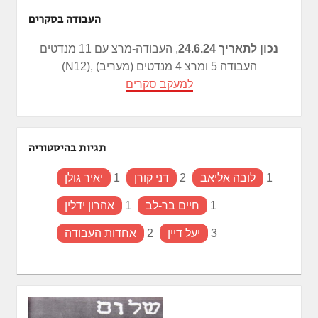
העבודה בסקרים
נכון לתאריך 24.6.24
, העבודה-מרצ עם 11 מנדטים
(N12), העבודה 5 ומרצ 4 מנדטים (מעריב)
למעקב סקרים
תגיות בהיסטוריה
1
לובה אליאב
2
דני קורן
1
יאיר גולן
1
חיים בר-לב
1
אהרון ידלין
3
יעל דיין
2
אחדות העבודה