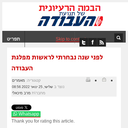
ִים
ב:
ְאֲתָר
ה
פְעֶלֶת
Skip to content
תפריט
עֲרֶכֶת
ָגִישׁ
ִקְלִיק"
לפני שנה נבחרתי לראשות מפלגת
מְּסַיַּעַת
העבודה
נְגִישׁוּת
אֲתָר.
קטגוריה:
מאמרים
נוצר ב
שלישי, 25 ינואר 2022 08:56
מחבר\ת
מרב מיכאלי
Whatsapp
Thank you for rating this article.