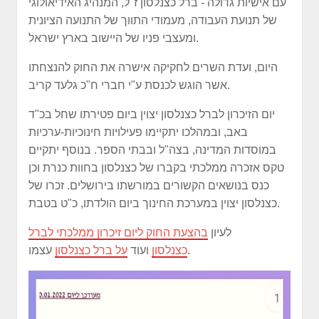
עם אישיות גדולה - ברל כצנלסון ז"ל, המנהיג האידיאולוגי
של תנועת העבודה, מעמודי התווך של התנועה הציונית
ומעצבי פניו של היישוב בארץ ישראל.
היום, ועדת השרים לחקיקה אישרה את החוק להנצחתו
אשר הוגש לכנסת ע"י חברי ח"כ גלעד קריב.
יום הזיכרון לברל כצנלסון יצוין ביום פטירתו שחל בכ"ד
באב, ובמהלכו יתקיימו פעילויות חינוכיות-ערכיות
במוסדות המדינה, בצה"ל ובבתי הספר. בנוסף יתקיים
טקס אזכרה ממלכתי בקברו של כצנלסון בחוות כנרת וכן
כנס בנושאים הקשורים במורשתו בירושלים. זכרו של
כצנלסון יצוין במערכת החינוך ביום הולדתו, כ"ט בטבת.
לעיון
בהצעת החוק ליום זיכרון ממלכתי לברל
עצמו.
כצנלסון
ועוד
על ברל כצנלסון