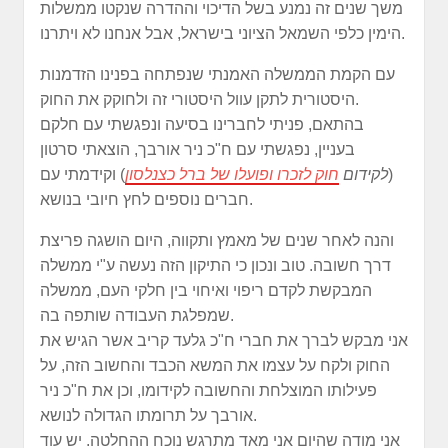
משך שנים זה נמנע בשל הדיכוי וההדרה שנקטו ממשלות
הימין כלפי השמאל הציוני בישראל, אבל אנחנו לא ויתרנו.
עם הקמת הממשלה האמנתי שנפתחה בפנינו הזדמנות
היסטורית לתקן עוול היסטורי זה ולחוקק את החוק.
בהתאם, פניתי לחברינו בסיעה ונפגשתי עם חלקם
בעניין, נפגשתי עם ח"כ ניר אורבך, הוצאתי סרטון
(
לקידום
חוק לזכרו ופועלו של ברל כצנלסון
) וקידמתי עם
חברים נוספים לחץ חיובי בנושא.
והנה לאחר שנים של מאמץ ותקווה, היום הושגה פריצת
דרך חשובה. טוב ונכון כי התיקון הזה נעשה ע"י ממשלה
המבקשת לקדם ריפוי ואיחוי בין חלקי העם, ממשלה
שמפלגת העבודה שותפה בה.
אני מבקש לברך את חברי ח"כ גלעד קריב אשר הגיש את
החוק ולקח על עצמו את המשא הכבד והחשוב הזה, על
פעילותו המוצלחת והחשובה לקידומו, וכן את ח"כ ניר
אורבך על תרומתו הגדולה לנושא.
אני מודה שהיום אני מאד מתרגש נוכח ההחלטה. יש עוד