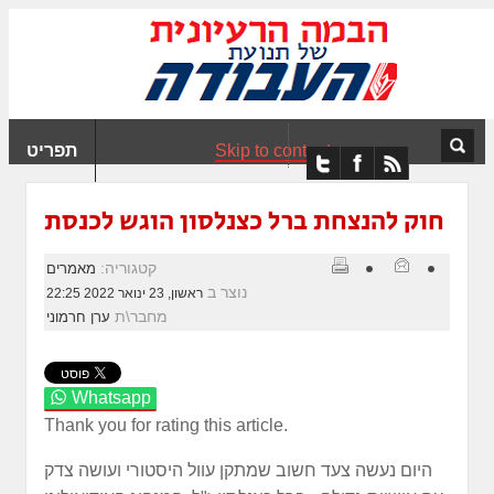
ִים
ב:
ְאֲתָר
ה
פְעֶלֶת
Skip to content
תפריט
עֲרֶכֶת
ָגִישׁ
ִקְלִיק"
חוק להנצחת ברל כצנלסון הוגש לכנסת
מְּסַיַּעַת
נְגִישׁוּת
קטגוריה:
מאמרים
אֲתָר.
נוצר ב
ראשון, 23 ינואר 2022 22:25
מחבר\ת
ערן חרמוני
Whatsapp
Thank you for rating this article.
היום נעשה צעד חשוב שמתקן עוול היסטורי ועושה צדק