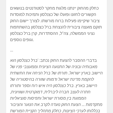
כחלק מהחוק יינתנו מלגות מחקר לסטודנטים בנושאים
הקשורים לחזונו ופועלו של כצנלסון ותמיכות למוסדות
ציבור שיקיימו פעילות ברוח מורשתו. לצורך יישום החוק
תוקם מועצה ציבורית להנצחת ברל כצנלסון בהשתתפות
נציגי הממשלה, צה"ל, ההסתדרות, קרן ברל כצנלסון
וגופים נוספים.
...
בדברי ההסבר להצעת החוק נכתב: '
ברל כצנלסון הוא
מאבותיה ובוניה של התנועה הציונית וממעצבי פניו של
היישוב בארץ ישראל. תורתו של ברל הניחה את התשתית
להקמת מדינת ישראל ודמותו שזורה בהיסטוריה של
היישוב בארץ. ברל כצנלסון היה איש רוח וספר ותורתו
חתרה לעצב חברה ליברלית, דמוקרטית ושוויונית,
הממזגת בין מסורת ישראל ותפיסות סוציאליות
מתקדמות ... הצעת החוק נועדה לקרב את הנוער והציבור
בכללותו לערכי הציונות, כחלק מתהליך הקניית המורשת