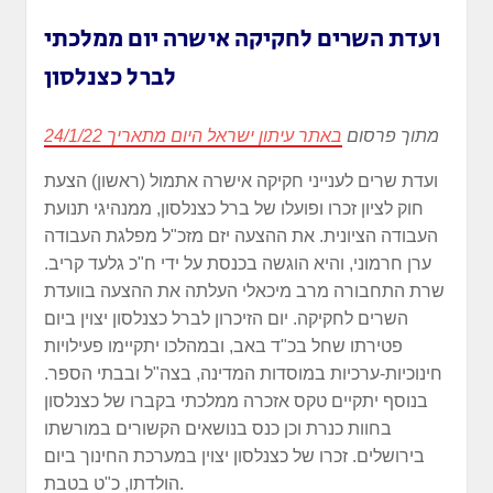
ועדת השרים לחקיקה אישרה יום ממלכתי
לברל כצנלסון
מתוך פרסום
באתר עיתון ישראל היום מתאריך 24/1/22
ועדת שרים לענייני חקיקה אישרה אתמול (ראשון) הצעת
חוק לציון זכרו ופועלו של ברל כצנלסון, ממנהיגי תנועת
העבודה הציונית. את ההצעה יזם מזכ"ל מפלגת העבודה
ערן חרמוני, והיא הוגשה בכנסת על ידי ח"כ גלעד קריב.
שרת התחבורה מרב מיכאלי העלתה את ההצעה בוועדת
השרים לחקיקה. יום הזיכרון לברל כצנלסון יצוין ביום
פטירתו שחל בכ"ד באב, ובמהלכו יתקיימו פעילויות
חינוכיות-ערכיות במוסדות המדינה, בצה"ל ובבתי הספר.
בנוסף יתקיים טקס אזכרה ממלכתי בקברו של כצנלסון
בחוות כנרת וכן כנס בנושאים הקשורים במורשתו
בירושלים. זכרו של כצנלסון יצוין במערכת החינוך ביום
הולדתו, כ"ט בטבת.