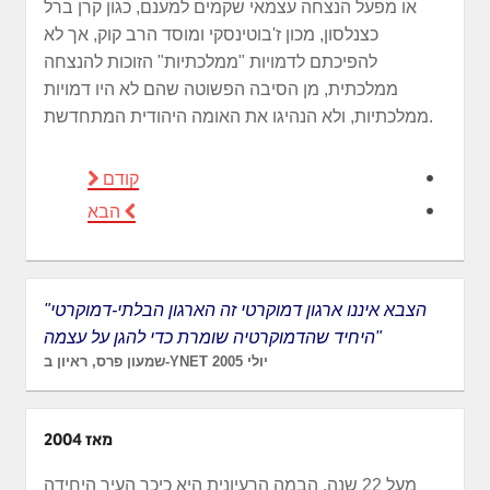
או מפעל הנצחה עצמאי שקמים למענם, כגון קרן ברל
כצנלסון, מכון ז'בוטינסקי ומוסד הרב קוק, אך לא
להפיכתם לדמויות "ממלכתיות" הזוכות להנצחה
ממלכתית, מן הסיבה הפשוטה שהם לא היו דמויות
ממלכתיות, ולא הנהיגו את האומה היהודית המתחדשת.
קודם
הבא
"הצבא איננו ארגון דמוקרטי זה הארגון הבלתי-דמוקרטי
היחיד שהדמוקרטיה שומרת כדי להגן על עצמה"
שמעון פרס, ראיון ב-YNET יולי 2005
מאז 2004
מעל 22 שנה, הבמה הרעיונית היא כיכר העיר היחידה