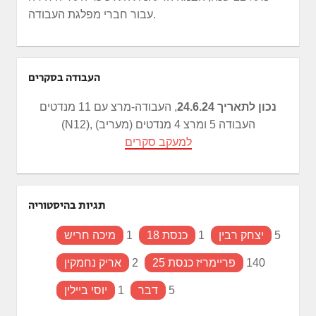
עבור חברי מפלגת העבודה.
העבודה בסקרים
נכון לתאריך 24.6.24
, העבודה-מרצ עם 11 מנדטים
(N12), העבודה 5 ומרצ 4 מנדטים (מעריב)
למעקב סקרים
תגיות בהיסטוריה
5
יצחק רבין
1
כנסת 18
1
מיכה חריש
140
פריימריז כנסת 25
2
אריק נחמקין
5
דבר
1
יוסי ביילין