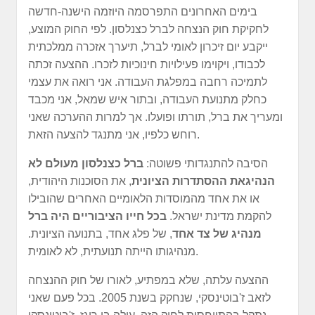
בימים האחרונים התפרסמה היוזמה הישנה-חדשה
לחקיקת חוק הנצחה לברל כצנלסון. לפי החוק המוצע,
ייקבע יום זיכרון לאומי לברל, תיערך אזכרה ממלכתית
לכבודו, ויקוימו פעילויות חינוכיות לזכרו. ההצעה זכתה
לתמיכה רחבה במפלגת העבודה. אני רואה את עצמי
כחלק מתנועת העבודה, ובתור איש שמאל, אני מכבד
ומעריך את ברל, תורתו ופועלו. אך למרות ההערכה שאני
רוחש כלפיו, אני מתנגד להצעה הזאת.
הסיבה להתנגדותי פשוטה:
ברל כצנלסון מעולם לא
הנהיג
את ההסתדרות הציונית
, את הסוכנות היהודית,
או את אחד מהמוסדות הלאומיים האחרים שהובילו
להקמת מדינת ישראל.
בכל חייו הציבוריים היה ברל
מנהיג של צד אחד
, של פלג אחד, בתנועה הציונית.
מנהיגותו הייתה תנועתית, לא לאומית.
ההצעה עלתה, שלא במפתיע, לאורו של חוק ההנצחה
לזאב ז'בוטינסקי, שנחקק בשנת 2005. בכל פעם שאני