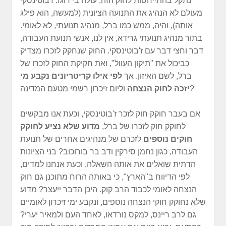
נתקל בהתייחסות לחוק הזה, עולה בי רוגז. ז'בוטינסקי
מעולם לא הנהיג את התנועה הציונית (למעשה, הוא פילג
אותה), והיה, ממש כמו ברל, מנהיג תנועתי, לא לאומי.
בתור מנהיג תנועתי גרידא, אין לנו, אנשי תנועת העבודה,
דבר וחצי דבר עם ז'בוטינסקי. החוק שנחקק לזכרו מצדיק
כביכול את "תיקון העוול", ואת חקיקת החוק לזכרו של
ברל, לשם האיזון. אך
לפי אילו קריטריונים נקבע מי
וליום זיכרון רשמי מטעם המדינה?
יזכה לחוק הנצחה
אם בעבר חוקק חוק לזכר ז'בוטינסקי, וכעת אנו מבקשים
לחוקק חוק לזכרו של ברל,
מדוע שלא נציע לחוקק
חוקים נוספים
לזכרם של מנהיגים אחרים של תנועת
העבודה, כגון נחמן סירקין ודב בר בורוכוב? בני הציונות
הדתית שואלים את אותה השאלה, וכעת אנחנו למדים,
לפי הדיווח ב"הארץ", כי באותה הרוח מתוכנן גם חוק
הנצחה לאומי לכבוד הרב קוק. היכן הדבר ייעצר? מדוע
שלא נחוקק חוקי הנצחה נוספים, ונקבע ימי זיכרון לאומיים
גם לרב ריינס, למקס נורדאו, לאחד העם ולמאיר יערי?