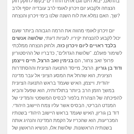
בהתאם, יבוא היום וגם אחינו החרדים יבקשו לחוקק חוק
הנצחה ולקבוע יום זיכרון לאומי לרב עובדיה יוסף ולרב
שך. האם נמלא את לוח השנה שלנו בימי זיכרון והנצחה?
יום זיכרון לאומי מהווה את הרמה הגבוהה ביותר שעם
יכול לקבוע להנצחת יקיריו. לעניות דעתי,
שלושה אנשים
בלבד ראויים ליום זיכרון כזה
, ולחוק הנצחה ממלכתי
לשימור פועלם. "שלושת הגדולים", כדבריו של ההיסטוריון
פרופ' זאב צחור, הם
בנימין זאב הרצל, חיים וייצמן
ודוד בן גוריון
. הרצל, מייסד התנועה הציונית וההסתדרות
הציונית, הוא שהחל את המסע הציוני אל עבר מדינה
יהודית. וייצמן, האיש שעמד בראש התנועה הציונית
במשך הזמן הרב ביותר בתולדותיה, הוא שפעל והביא
להפיכתה של הצהרת בלפור לבסיס המשפטי והמדיני של
המנדט הבריטי, הבסיס אשר עליו צמח היישוב היהודי.
דוד בן גוריון, האיש שעמד בראש היישוב היהודי בשנותיו
המכריעות, הוא שהכריז על הקמת המדינה והנהיג אותה
בשנותיה הראשונות. שלושת אלו, הנשיא הראשון של