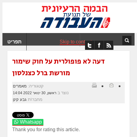
ִים
ב:
ְאֲתָר
ה
פְעֶלֶת
Skip to content
תפריט
עֲרֶכֶת
ָגִישׁ
ִקְלִיק"
דעה לא פופולרית על חוק שימור
מְּסַיַּעַת
מורשת ברל כצנלסון
נְגִישׁוּת
אֲתָר.
קטגוריה:
מאמרים
נוצר ב
ראשון, 30 ינואר 2022 14:04
מחבר\ת
גבע קינן
Whatsapp
Thank you for rating this article.