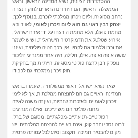
ההסתדרות הציונית, נשיא המדינה הראשון, וראש
הממשלה הראשון, הם היחידים הראויים לחוק הנצחה
נרחב מסוג זה, וליום זיכרון ממלכתי לזכרם.
בנוסף לכך,
יצחק רבין ראוי גם הוא ליום זיכרון לאומי
, לאו דווקא
מחמת פועלו, אלא מחמת הירצחו על ידי אזרח ישראלי,
אירוע שטלטל את הדמוקרטיה הישראלית, ושיש לשמר
את זכרו וללמוד את לקחיו. אין בכך הטיה פוליטית, ואינני
עושה איפה ואיפה. אילו, חלילה, היה אחד ממנהיגי הליכוד
נופל קורבן לרצח פוליטי מסוג זה, הייתי תומך בחקיקת
חוק זיכרון ממלכתי גם לכבודו.
שאר נשיאי ישראל וראשי ממשלותיה, שעמדו בראש
המדינה, ראויים גם הם להנצחה ממלכתית, אך לא לימי
זיכרון לאומיים ולאזכרות שנתיות, ואין זה משנה לאיזה
מחנה פוליטי הם משתייכים. ואילו המנהיגים
הפוליטיים-תנועתיים-מפלגתיים, מסוגם של ברל,
ז'בוטינסקי והרב קוק, אינם ראויים להנצחה ממלכתית. יש
מקום להבטיח תמיכה, תקצוב וסיוע לכל עמותה פרטית