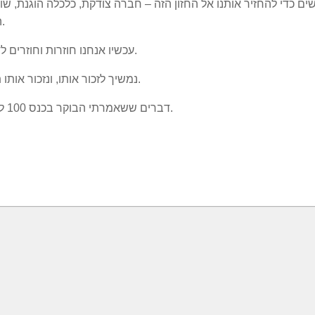
 כדי להחזיר אותנו אל החזון הזה – חברה צודקת, כלכלה הוגנת, שווי
העם היהודי, ופתרון מדיני מוסכם עם שכנינו ושכנותנו.
עכשיו אנחנו חוזרות וחוזרים לדרך רבין, זה בדיוק מה שמפלגת העבודה עושה היום.
נמשיך לזכור אותו, ונזכור אותו תוך כדי שאנחנו בונות ובונים את העתיד שלנו, בדרכו.
של מפלגת העבודה.
דברים ששאמרתי הבוקר בכנס 100 לרבין של