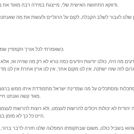
ודווקא התחושה האישית שלי, מייצגת במידה רבה מאוד את מצב המחנה המאוד גדול שלנו שתקוע 26 שנה באבל.
 שלנו לעבור לשלב הקבלה, לקום על הרגליים ולעשות את מה שאנחנו 
כשאמרתי לכל אורך הקמפיין שמפלגת העבודה חוזרת לדרך רבין בדיוק לזה התכוונתי.
יודעים מה היה, כולנו יודעות ויודעים כמה נורא לא רק מה שהיה אז, אל
רום לזה שזה ישתנה. אין לנו מקום אחר, אין לנו ארץ אחרת אין לנו מדי
תכלות ומסתכלים על מה שמדינת ישראל מתמודדת איתו ממש ברגע ז
מאד קשה ואנחנו חייבות וחייבים לעשות את מה שאנחנו כן יכולות לעשות.
 יהודית לא יכולות ויכולים להרשות לעצמנו, ולא רוצות להרשות לעצמנ
היינו כל כך לא מזמן במצב הזה, ואין עולם שאנחנו נפנה להם עורף. לא יהיה.
הוא בשביל כולנו, משום שבתקופתו המפלגה שלנו חזרה לדבר ברור, ה