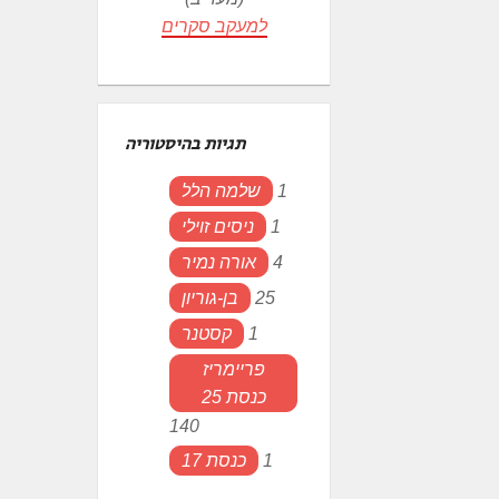
למעקב סקרים
תגיות בהיסטוריה
1
שלמה הלל
1
ניסים זוילי
4
אורה נמיר
25
בן-גוריון
1
קסטנר
פריימריז
כנסת 25
140
1
כנסת 17