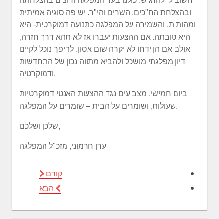
חשוב לי להדגיש: כולנו בעד המפלגה ורוצים בהצלחתה
ובהצלחת הח"כים, השרים והי"ר. יש פה סוגיה אמיתית
ומהותית, והשמירה על המפלגה כתנועה דמוקרטית- היא
היא טובתה. אם ההצעות יעברו אז לא תהא דרך חזרה,
אולם אם הן ידחו לא יקרה שום אסון. להיפך נוכל לקיים
דיון מפלגתי מושכל ולהביא מתווה נכון של התחדשות
ודמוקרטיה.
ביום חמישי, מצביעים נגד ההצעות האנטי דמוקרטיות
שעולות, ושומרים על הבית – שומרים על המפלגה.
שלכן ושלכם,
ערן חרמוני, מזכ"ל המפלגה
קודם
הבא