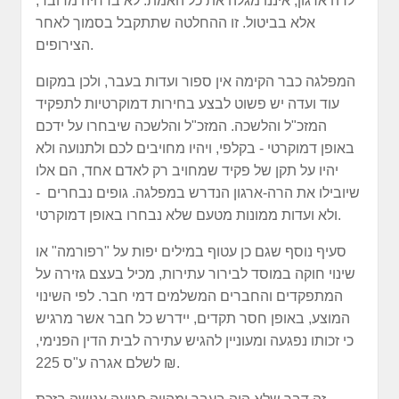
לרה ארגון, איננו מגלה את כל האמת: לא בדחיה מדובר,
אלא בביטול. זו ההחלטה שתתקבל בסמוך לאחר
הצירופים.
המפלגה כבר הקימה אין ספור ועדות בעבר, ולכן במקום
עוד ועדה יש פשוט לבצע בחירות דמוקרטיות לתפקיד
המזכ"ל והלשכה. המזכ"ל והלשכה שיבחרו על ידכם
באופן דמוקרטי - בקלפי, ויהיו מחויבים לכם ולתנועה ולא
יהיו על תקן של פקיד שמחויב רק לאדם אחד, הם אלו
שיובילו את הרה-ארגון הנדרש במפלגה. גופים נבחרים -
ולא ועדות ממונות מטעם שלא נבחרו באופן דמוקרטי.
סעיף נוסף שגם כן עטוף במילים יפות על "רפורמה" או
שינוי חוקה במוסד לבירור עתירות, מכיל בעצם גזירה על
המתפקדים והחברים המשלמים דמי חבר. לפי השינוי
המוצע, באופן חסר תקדים, יידרש כל חבר אשר מרגיש
כי זכותו נפגעה ומעוניין להגיש עתירה לבית הדין הפנימי,
לשלם אגרה ע"ס 225 ₪.