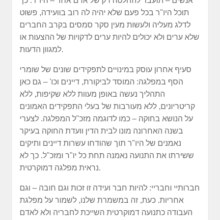
אנשים – תועבר להחלטה רק של אדם אחד – היו"ר. כך
תוכל היו"ר בכל פעם שלא יהיה לה רוב בוועידה, פשוט
לדלג מעליה ולעשות מעין סקר סמסים בקרב החברים
שלא ערים ולא יכולים להיות ערים לדקויות של ההצעות או
למגוון הדעות.
סעיף אחרון עוסק במינויים לתפקידים שונים של שומרי
הסף במפלגה: המוסד לביקורת, דיינים וכו' – גם כאן
התהליך נעשה באופן מעוות ללא שקיפות, ללא
קריטריונים, ללא מעורבות של בעלי התפקידים האמונים
על הנושא בחוקה – כמו לדוגמה מזכ"ל המפלגה. לצערי
בשנה האחרונה מונו לבית הדין וועדת החוקה בעיקר
נאמנים של היו"ר תוך שהודחו עשרות דיינים ותיקים
ששירתו את התנועה נאמנה תחת כל יו"ר ומזכ"ל. כך לא
נראית מפלגה דמוקרטית.
חברותיי וחבריי: להיות חבר ועידה זו זכות וגם חובה – וגם
אחריות. כעת, זה במשמרת שלנו, לשמור על מפלגת
העבודה כתנועה דמוקרטית השייכת לחבריה ולא לאדם