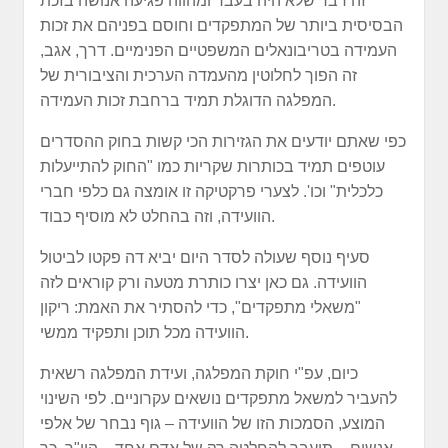
זה דבר שלא היה בעבר ומהווה פגיעה אנושה בזכת
הבסיסית ביותר של המתפקדים וחוסם בפניהם את זכות
העמידה בטריבונאלים המשפטיים הפנימיים. דרך, אגב,
זה הפוך לחלוטין מהעמדה הערכית והציבורית של
המפלגה הדוגלת תמיד ברחבת זכות העמידה.
כפי שאתם יודעים את הגזירות הכי קשות בחוק ההסדרים
עוטפים תמיד בכותרות שקריות כמו "החוק להתייעלות
כלכלית" וכו'. לצערי פרקטיקה זו אומצה גם כלפי חברי
הוועידה, וזה בהחלט לא מוסיף כבוד.
סעיף נוסף שעולה לסדר היום יביא דה פקטו לביטול
הוועידה. גם כאן יצרו כותרת מטעה ורק קוראים לזה
"משאלי מתפקדים", כדי להסתיר את האמת: ריקון
הוועידה מכל תוכן ותפקיד ממשי.
כיום, עפ"י חוקת המפלגה, ועידת המפלגה רשאית
להעביר למשאל מתפקדים נושאים עקרוניים. לפי השינוי
המוצע, הסמכות הזו של הוועידה – גוף נבחר של אלפי