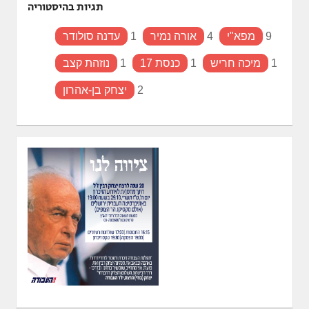
תגיות בהיסטוריה
9
מפא"י
4
אורה נמיר
1
עדנה סולודר
1
מיכה חריש
1
כנסת 17
1
נוזהת קצב
2
יצחק בן-אהרון