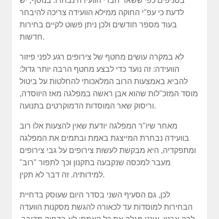
בסניפים כפי ששאר חברי הוועידה נבחרו. בנוסף, יש
לדעת כי עפ"י החוקה ממילא הוועידה צריכה להיבחר
בעוד מספר חודשים ולכן ניתן פשוט לקיים בחירות
חדשות.
לא במקרה עושים מחטף של צירופים רגע לפני פיזור
הוועידה: זה נועד כדי לבצע מחטף הרבה יותר גדול:
להביא באמצעות הרוב המלאכותי להחלטות על ביטול
מוסד המזכ"לות שהוא אבן ראשה במפלגה מאז היווסדה,
וריסוק שאר המוסדות הדמוקרטים בתנועה.
מאחר שיו"ר המפלגה יודעת שאין להצעות אלו רוב
בוועידה נבחרת המייצגת באמת ובתמים את המפלגה
ומתפקדיה, היא מבקשת לעשות צירופים על גבי צירופים
מעבר למכסה שנקבעה בתקנון וכך לתפור "רוב"
למידותיה. זה דבר לא תקין.
לכן, גם הסעיף השני בסדר היום שעוסק בדחיית
הבחירות למוסדות עד לכאורה להגשת מסקנות הוועדה