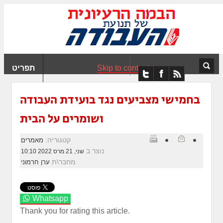
ִים
ב:
ְאֲתָר
ה
פְעֶלֶת
Skip to content
תפריט
עֲרֶכֶת
ָגִישׁ
ִקְלִיק"
בחמישי מצביעים נגד בועידת העבודה
מְּסַיַּעַת
ושומרים על הבית
נְגִישׁוּת
אֲתָר.
קטגוריה:
מאמרים
נוצר ב
שני, 21 מרס 2022 10:10
מחבר\ת
ערן חרמוני
Whatsapp
Thank you for rating this article.