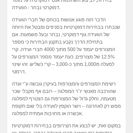
בחירות, לביצוע השתלטות אנטי דמוקרטית על מוסד
דמוקרטי נבחר - הוועידה.
הדבר הזה פוגע אנושות בכוחם של חברי הוועידה
שנבחרו בבחירות דמוקרטיות בסניפים ומבטל את היותה
של הוועידה גוף דמוקרטי, נבחר ובעל משמעות. אם
בתחילת הדרך נקבע בתקנון הבחירות כי מספר
המצורפים יעמוד על 500 מתוך 4000 חברי ועידה, קרי
12.5% של מצורפים, כעת יעמוד מספר המצורפים על
למעלה מ1,000 מתוך כ-3,000 – קרי כשליש. זהו שינוי
דרמטי.
רשימת המצורפים והמצורפות בעיקרן גובשה ע"י ועדה
שהורכבה מאנשי יו"ר המפלגה – רובם אף מקבלי שכר
מטעמה, וחלק גדול של המצורפות גם הצטרף למפלגה
ממש רק לאחרונה – וישר הוקפץ לוועידה בלי שום תקופת
אכשרה או מחויבות אמתית למפלגה.
במקום זאת, יש לבצע את הצירופים בבחירות דמוקרטיות