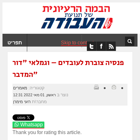
ִים
ב:
ְאֲתָר
ה
פְעֶלֶת
Skip to content
תפריט
עֲרֶכֶת
ָגִישׁ
ִקְלִיק"
פנסיה צוברת לעובדים – וגמלאי "דור
מְּסַיַּעַת
המדבר"
נְגִישׁוּת
אֲתָר.
קטגוריה:
מאמרים
נוצר ב
ראשון, 01 מאי 2022 12:31
מחבר\ת
רועי מימרן
Whatsapp
Thank you for rating this article.