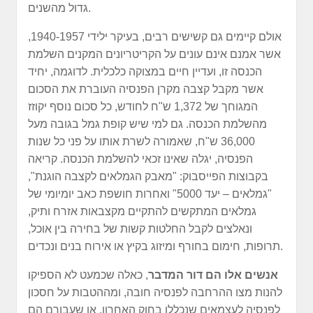
גדול מהשנים.
אולם קיימים גם קשישים רבים, בעיקר ילידי 1940-1957,
אשר אמנם אינם עונים על הקריטריונים המקנים השלמת
הכנסה זו, ועדיין חיים במצוקה כלכלית. לדוגמה, יחיד
אשר מקבל קצבה מקרן הפנסיה העוברת את הסכום
המגוחך של 1,372 ש"ח לחודש, כל סכום נוסף יקוזז
מהשלמת הכנסה. גם למי שיש קופת גמל בגובה מעל
36,000 ש"ח, שאמורה לשרת אותו על פני כל שנות
הפנסיה, יגלה שאינו זכאי להשלמת הכנסה. קריאה
בקבוצות הפייסבוק: "מאבק הגמלאים לקצבה הוגנת",
"גמלאים – יעד 5000" ואחרות חושפת כאב יומיומי של
גמלאים המתקשים להתקיים מקצבאות אזרח ותיק,
ונאלצים לקבל החלטות קשות של בחירה בין אוכל,
תרופות, חימום בחורף ומיזוג בקיץ או אירוח בנים ונכדים.
אנשים אלו הם דור המדבר
, כאלה שכמעט לא הספיקו
להנות מצו ההרחבה לפנסיה חובה, ומההטבות על חסכון
לפנסיה לעצמאים שנכללו בחוק האחרון, או שעבורם הם