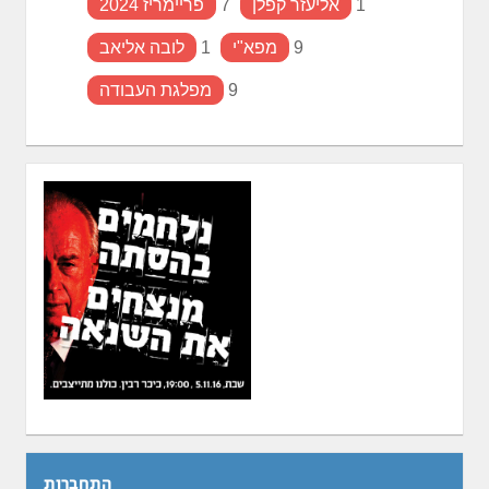
1
אליעזר קפלן
7
פריימריז 2024
9
מפא"י
1
לובה אליאב
9
מפלגת העבודה
התחברות