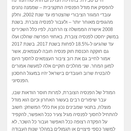
חיים סבירה. בתחילת המילניום החליטה המדינה
להפסיק את מודל הפנסיה התקציבית – שממנה נהנים
עובדי המגזר הציבורי שהצטרפו עד שנת 2002, וחלק
מהגופים מאוחר יותר – ולעבור לפנסיה צוברת. בשנת
2008 אישרה הממשלה צו הרחבה, לפיו כלל השכירים
במשק יחסכו לפנסיה צוברת, באחוזי הפרשה שהלכו ועלו
עד שהגיעו ל-18.5% לפחות בשנת 2017. בשנת 2017
גם חוקקה הכנסת חוק פנסיה חובה לעצמאים, אשר
אמור לחייב גם את רוב ציבור העצמאים לחסוך היום
למען המחר. שני מהלכים חוקיים אלה למעשה אמורים
להבטיח שרוב העובדים בישראל יהיו במעגל החסכון
הפנסיוני.
המודל של הפנסיה הצוברת, למרות חוסר הודאות שבו,
עבר שיפורים רבים בעשור האחרון וכיום הוא מודל
מוצלח, בתנאי שמבינים נכון את כללי המשחק: חשוב
להתחיל לחסוך לפנסיה מגיל צעיר ככל האפשר, להקפיד
על הפקדה רצופה ככל האפשר ועבור כל השכר, לא
למשוך כספי פיצויים או תגמולים במהלך שנות העבודה