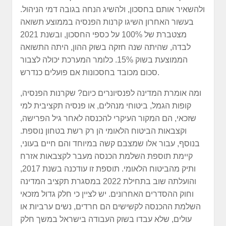
ולהשאיר אותם בחסכון, ולהשיג הנחה בגובה דמי הניהול.
בעשור האחרון השיגו קרנות הפנסיה בממוצע תשואה
מצטברת של 100% על כספי החסכון, ובשנת 2021
לבדה, שהיתה שנה חזקה בשוק ההון, היתה התשואה
הממוצעת בשוק 15%. כלומר המערכת יכולה לצבור
סכום מכובד בחסכונות אם פועלים כנדרש.
ומה אומרת המדינה לפנסיונרים כיום? שקרנות הפנסיה,
קופות הגמל, ביטוחי מנהלים, או פנסיה תקציבית למי
שזכאי, הם המקור העיקרי להכנסה לאחר גיל הפרישה,
וקצבאות הביטוח הלאומי הן רק רשת בטחון נוספת.
בנוסף, עבור אלו שמצבם קשה במיוחד והם חיים בעוני,
קיימת תוספת השלמת הכנסה מעבר לקצבאות אזרח
ותיק מהביטוח הלאומי. תוספת זו עודכנה בשנת 2017,
והועלתה שוב בתחילת 2022 במסגרת תקציב המדינה
וחוק ההסדרים האחרונים. יש לציין כי חלק גדול מזכאי
השלמת ההכנסה לקשישים הם חרדים, נשים ערביות או
עולים, שלא עבדו בשוק העבודה בישראל במשך חלק