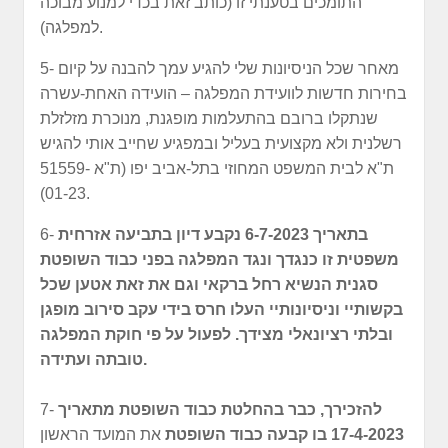
התומכים בטענתי זו (כותב זאת בכדי למנוע מבוכה
למפלגה).
5- מאחר שכל הניסיונות שלי להגיע עמך להבנה על קיום
בחירות חדשות לוועידת המפלגה – הועידה האחת-עשרה
שנתקלו ברובם בהתעלמות מופגנת, מנוכרת מזלזלת
רשלנית ולא מקצועית בעליל ובמפגיע שחייב אותי להגיש
ת"א לבית המשפט המחוזי בתל-אביב יפו (ת"א 51559-
01-23).
בתאריך 6-7-2023 נקבע דיון בתביעה אזרחית
6-
משפטית זו כנגדך ונגד המפלגה בפני כבוד השופטת
סגנית הנשיא רחל ברקאי וגם את זאת אטען שכל
בקשותיי וניסיונותיי העלו חרס בידי עקב סירוב מופגן
ובלתי רציונאלי מצידך. לפעול על פי חוקת המפלגה
טובתה ועתידה.
להזכירך, כבר בהחלטת כבוד השופטת מתאריך
7-
17-4-2023 בו קבעה כבוד השופטת
את המועד הראשון