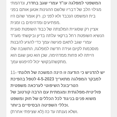
המשפטי למפלגה עו"ד עמרי שגב בחדרו,
ונדהמתי
מגילוי הלב של דבריו שלשם ההגינות אטען אותם בפני
בית המשפט הנכבד ולא לפני כן. רק אומר שהם היו
מפתיעים ומדהימים בו זמנית.
אציין רק שסוגיית המלצתה של כבוד השופטת סגנית
הנשיא השופטת רחל ברקאי עלתה בדיון וביקשתי מעו"ד
עמרי שגב לתאם פגישה עמך כדי להגיע להבנות
מוסכמות לקיום ועידה חדשה למפלגה, התשובה שלו
הייתה לא פחות ממדהימה, שכן הוא טען שגם הוא
מתקשה/בקושי יכול להיפגש עמך.
- יש להדגיש כי הודעה זו הינה המשכה של תלונתי
11
למבקר המפלגה מתאריך 4-5-2023 לטפל בהפיכת
הטריבונל השיפוטי לערכאה משפטית
פוליטית-מפלגתית ומגמתית עם הרבה קורטוב של
משוא פנים בניגוד לכל הכללים של חוק ומשפט
וכללי השפיטה הבסיסיים ביותר.
ושלא נענתה עד כה (לא שציפתי אחרת).