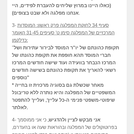
(כאלו היינו במרוץ שליחים להעברת לפידים, היי
.
אנחנו מפלגה ולא שבט בצופים)
סעיף 34 לחוקת המפלגה פרק ראשון: המוסדות
3-
המרכזיים של המפלגה סימן ט' סעיפים 31-45 האומר
כדלקמן:
תקופת כהונתם של יו"ר המוסד לבירור עתירות ושל
"
חברי המוסד תהא חופפת את תקופת כהונתו של
המרכז הנבחר בוועידה ועוד שישה חודשים המרכז
רשאי להאריך את תקופת כהונתם בשישה חודשים
נוספים"
* מאחר שכשלת גם בסוגיה מרכזית זו בחייה
המשפטיים של המפלגה והיא נותרה ללא טריבונל
שיפוטי-משפטי
פנימי ה-כל עלייך, ועלייך להתפטר
לאלתר.
אני מבקש לציין ולהדגיש,
כי אני ממוסמך
4-
בפרוטוקולים של המפלגה ובהוראות שעה או בהעדרם,