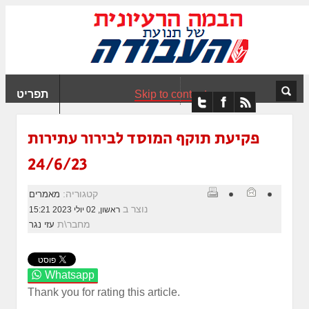
ִים
ב:
ְאֲתָר
ה
פְעֶלֶת
Skip to content
תפריט
עֲרֶכֶת
ָגִישׁ
ִקְלִיק"
פקיעת תוקף המוסד לבירור עתירות
מְּסַיַּעַת
24/6/23
נְגִישׁוּת
אֲתָר.
קטגוריה:
מאמרים
נוצר ב
ראשון, 02 יולי 2023 15:21
מחבר\ת
עזי נגר
Whatsapp
Thank you for rating this article.