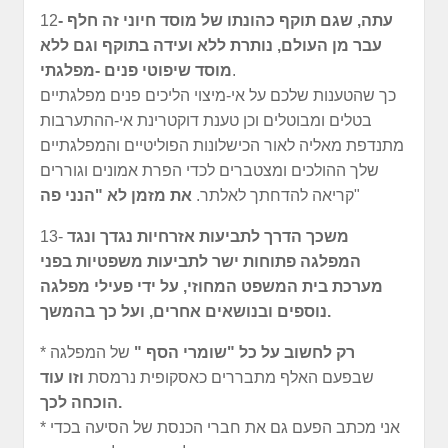
- עתה, שגם תוקף כהונתו של מוסד חיוני זה חלף
12
עבר מן העולם, נותרת ללא ועידה בתוקף וגם ללא
.
מוסד שיפוטי פנים -מפלגתי
כך שהטענות שלכם על אי-מיצוי הליכים פנים מפלגתיים
בטלים ומבוטלים וכן טענת דוקטרינת אי-ההתערבות
מתנדפת מאליה לאור הכישלונות הפוליטיים והמפלגתיים
שלך ההולכים ומצטברים לכדי הפרת אמונים וגוררים
"
קריאה להדחתך לאלתר.
את מזמן לא "הנני פה
משכך הדרך לתביעות אזרחיות נגדך ונגד
13-
המפלגה פתוחות ישר לתביעות משפטיות בפני
מערכת בית המשפט המחוזי, על ידי פעילי מפלגה
נוספים ובנושאים אחרים, ועל כך בהמשך.
רק לחשוב על כל "שומרי הסף "
של המפלגה
*
שבפעם האלף מתבררים כאסקופית נרמסת
וזו עוד
הוכחה לכך.
* אני מכתב הפעם גם את חברי הכנסת של הסיעה בכדי