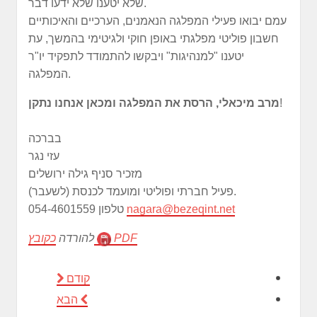
שלא יטענו שלא ידעו דבר.
עמם יבואו פעילי המפלגה הנאמנים, הערכיים והאיכותיים
חשבון פוליטי מפלגתי באופן חוקי ולגיטימי בהמשך, עת
יטענו "למנהיגות" ויבקשו להתמודד לתפקיד יו"ר
המפלגה.
!
מרב מיכאלי, הרסת את המפלגה ומכאן אנחנו נתקן
בברכה
עזי נגר
מזכיר סניף גילה ירושלים
פעיל חברתי ופוליטי ומועמד לכנסת (לשעבר).
nagara@bezeqint.net
טלפון 054-4601559
PDF
כקובץ
להורדה
קודם
הבא