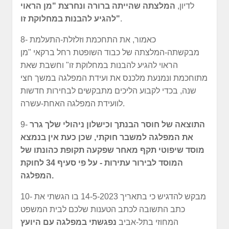
לדיון,
המלצתה שהייתה ברורה ונחרצת "מן הראוי
.
להגיע להבנות במחלוקת זו"
8- כאמור, את התחכמת וזלזלת-התעלמת
מבקשתה-המלצתה של כבוד השופטת רחל ברקאי "מן
הראוי להגיע להבנות במחלוקת זו" וחשבת שאת
מתוחכמת ונמנעת מלכנס את ועידת המפלגה במשך חצי
שנה, בכדי לקבוע הליכים מתבקשים לבחירות חדשות
לוועידת המפלגה האחת-עשרה.
התוצאה של חוסר הבנתך וכישלון ניהולי שלך גרר
9-
את המפלגה למשבר חוקתי, שכן כעת אין בנמצא
מוסד שיפוטי תקף מאחר שפקעה תקופת כהונתו של
המוסד לבירור עתירות - על פי סעיף 34 לחוקת
המפלגה.
10- מבקש להדגיש כי בתאריך 14-5-2023 בו הגשתי את
כתב התשובה לכתב הטענות שלכם לבית המשפט
המחוזי בתל-אביב
נפגשתי במפלגה עם היועץ