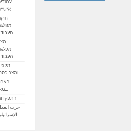
עמודי
אישיי
חוקת
מפלגת
העבודה
מצע
מפלגת
העבודה
תקציב
ומצב כספ
האחד
במאי
התפקדות
حزب العمل
الإسرائيل