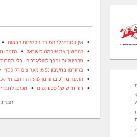
אין בכוונתי להתמודד בבחירות הבאות
להמשיך את אובמה בישראל
נתניהו נו
הקפיטליזם נהפך לאוליגרכיה - בלי תחרות
ברוורמן בחשבון נפש: מעריצים רק כסף
הזמנה מח”כ ברוורמן לוועידה החברתית-כ
ת
דור חדש של סטודנטים
מכתב לחברי 
י
חבר כנסת מטעם מפלגת העבודה, בכנסות 17, 18 ו-19.
ת