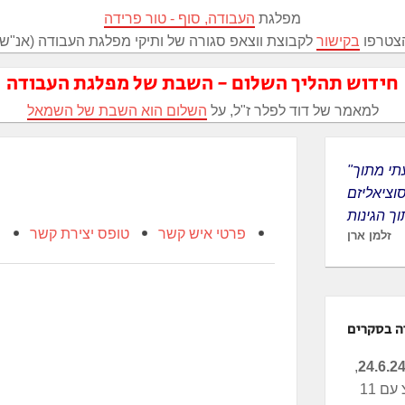
מפלגת
העבודה, סוף - טור פרידה
צטרפו
בקישור
לקבוצת ווצאפ סגורה של ותיקי מפלגת העבודה (אנ"ש)
חידוש תהליך השלום - השבת של מפלגת העבודה
למאמר של דוד לפלר ז"ל, על
השלום הוא השבת של השמאל
"לציונות הגעתי מתוך
סוציאליזם
פרטי איש קשר
טופס יצירת קשר
מ
זלמן ארן
ה בסקרים
,
העבודה-מרצ עם 11