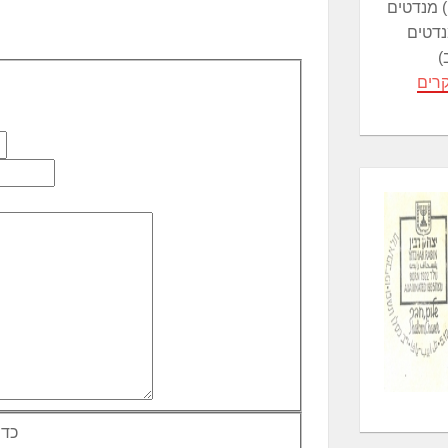
מנדטים (N12), העבודה
רצ 4 מנדטים
)
רים
כדי