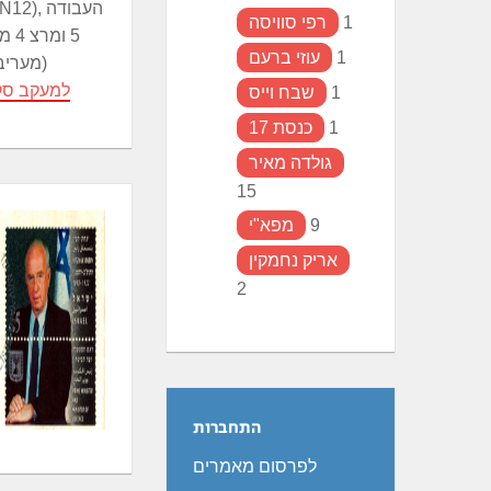
1
רפי סוויסה
5 ומ
1
עוזי ברעם
(מעריב
למעקב סק
1
שבח וייס
1
כנסת 17
גולדה מאיר
15
9
מפא"י
אריק נחמקין
2
התחברות
לפרסום מאמרים