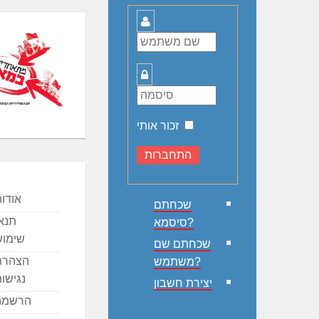
שם
משתמש
סיסמה
זכור אותי
אודו
שכחתם
תנא
סיסמא?
שימוש
שכחתם שם
הצהרת
משתמש?
נגישו
יצירת חשבון
הרשמה