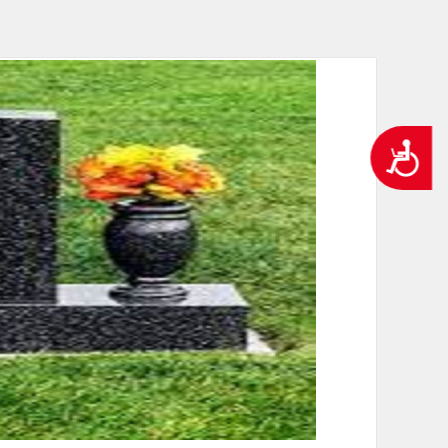
ְתוֹכְנַת
ֹרֵא־מָסָךְ;
חַץ
Control
F1
פְתִיחַת
נגישות
ַפְרִיט
גִישׁוּת.