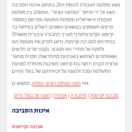
מצע מפלגת העבודה לכנסת ה20 בתחום איכות הסביבה
- הוצג על ידי איחוד "המחנה הציוני", המשלב בין מפלגת
העבודה הישראלית ומפלגת התנועה ופורסם במספר
פרקים העוסקים בנושאים השונים: דוגלים בפיתוח בר
קיימא; נקדם ונתעדף מערך תחבורה ציבורית משוכלל
בהתייחס לסביבה וקיימות; נדאג לפרק את מונופול הגז
ולפקח על מחירי הגז הטבעי, נקבע יעדים חדשים
ושאפתניים לשימוש באנרגיות מתחדשות; תכנית מתאר
ארצית לבניה ירוקה בת-קיימא; חשיבות מיוחדת למניעת
התעללות וסבל ולהגנה על זכויותיהם של בעלי החיים
, תמצאו כן.
את
מצע המחנה הציוני המלא
סביבה וקיימות
|
תחבורה
|
אנרגיה
|
הגנה על בעלי חיים
איכות הסביבה
סביבה וקיימות