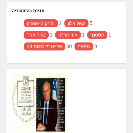
תגיות בהיסטוריה
5
יגאל אלון
2
יצחק בן-אהרון
1
קסטנר
1
א.ד.גורדון
1
נאוה ארד
9
מפא"י
80
פריימריז כנסת 24