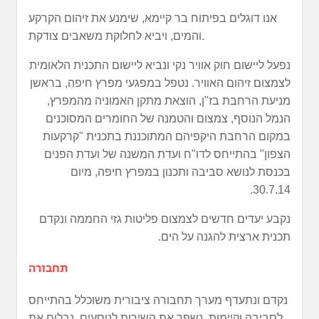
אנו דוגלים בפיתוח בר קיימא, שימנע את זיהום הקרקע
והמים, ויביא לחלוקת משאבים צודקת.
נפעל ליישום חוק אוויר נקי ונביא ליישום התכנית הלאומית
לצמצום זיהום האוויר. נטפל במפגעי מפרץ חיפה, בראשן
מניעת הרחבת בז"ן, הוצאת מתקן האמוניה מהמפרץ,
הנמל הנוסף, צמצום והטמנה של החומרים המסוכנים
במקום הרחבת היקפיהם המתוכננת בתכנית "קרקעות
הצפון" בהתייחס לדו"ח ועדת המשנה של ועדת הפנים
בכנסת לנושא סביבה ותכנון במפרץ חיפה, מיום
30.7.14.
נקבע יעדים חדשים לצמצום פליטות גזי החממה ונקדם
תכנית ארצית להגנה על הים.
תחבורה
נקדם ונתעדף מערך תחבורה ציבורית משוכלל בהתייחס
לסביבה וקיימות, נשפר את השירות לנוסעים, נבלום את