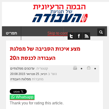
ִים
ב:
ְאֲתָר
ה
פְעֶלֶת
Skip to content
תפריט
עֲרֶכֶת
ָגִישׁ
ִקְלִיק"
מצע איכות הסביבה של מפלגת
מְּסַיַּעַת
העבודה לכנסת ה20
נְגִישׁוּת
אֲתָר.
קטגוריה:
עדכונים מפלגתיים
נוצר ב
רביעי, 25 פברואר 2015 20:08
מחבר\ת
מפלגת העבודה
Whatsapp
Thank you for rating this article.