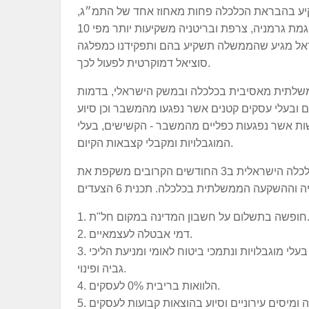
ע בהבראת הכלכלה פחות מאחוז אחד של התמ״ג,
בעוד שאר מדינות אירופה דוגמת גרמניה, צרפת ובריטניה משקיעות יותר מפי 10
ראל מגיע שהממשלה תשקיע בהם ותפקידנו כמפלגה
סוציאל דמוקרטית לפעול לכך.
לתית מאסיבית בכלכלה ובמשק הישראלי, בדמות
 ובעלי עסקים קטנים אשר נפגעו מהמשבר וכן סיוע
שות אשר נפגעות כפליים מהמשבר - הקשישים, בעלי
המוגבלויות ומקבלי קצבאות הקיום.
תכנית החירום לייצוב הכלכלה הישראלית ב3 החודשים הקרובים משקפת את
שלום על חשבון המדינה במקום חל"ת.
2. דמי אבטלה לעצמאיים.
3. הגדלת הקצבאות לקשישים, בעלי מוגבלויות ונתמכי ביטוח לאומי ומניעת הליכי
גביה ופינוי.
4. הלוואות בריבית 0% לעסקים.