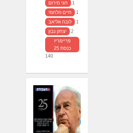
1
חגי מירום
1
חיים הלחמי
1
לובה אליאב
2
יצחק נבון
פריימריז
כנסת 25
140